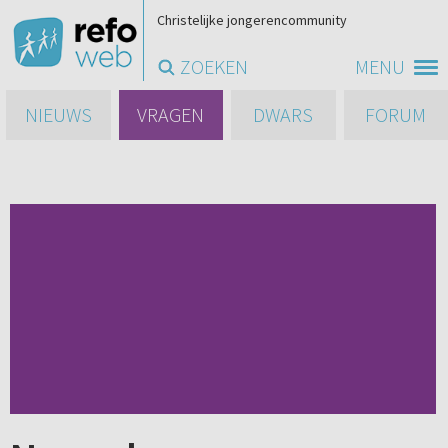
Christelijke jongerencommunity
ZOEKEN
MENU
NIEUWS
VRAGEN
DWARS
FORUM