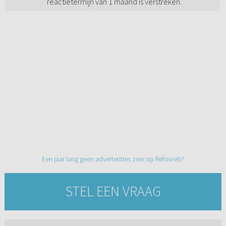
reactietermijn van 1 maand is verstreken.
Een jaar lang geen advertenties zien op Refoweb?
STEL EEN VRAAG