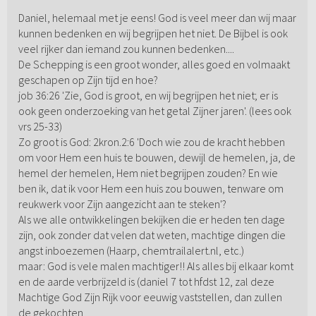
Daniel, helemaal met je eens! God is veel meer dan wij maar
kunnen bedenken en wij begrijpen het niet. De Bijbel is ook
veel rijker dan iemand zou kunnen bedenken....
De Schepping is een groot wonder, alles goed en volmaakt
geschapen op Zijn tijd en hoe?
job 36:26 'Zie, God is groot, en wij begrijpen het niet; er is
ook geen onderzoeking van het getal Zijner jaren'. (lees ook
vrs 25-33)
Zo groot is God: 2kron.2:6 'Doch wie zou de kracht hebben
om voor Hem een huis te bouwen, dewijl de hemelen, ja, de
hemel der hemelen, Hem niet begrijpen zouden? En wie
ben ik, dat ik voor Hem een huis zou bouwen, tenware om
reukwerk voor Zijn aangezicht aan te steken'?
Als we alle ontwikkelingen bekijken die er heden ten dage
zijn, ook zonder dat velen dat weten, machtige dingen die
angst inboezemen (Haarp, chemtrailalert.nl, etc.)
maar: God is vele malen machtiger!! Als alles bij elkaar komt
en de aarde verbrijzeld is (daniel 7 tot hfdst 12, zal deze
Machtige God Zijn Rijk voor eeuwig vaststellen, dan zullen
de gekochten