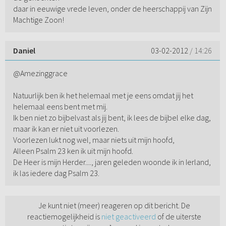
daar in eeuwige vrede leven, onder de heerschappij van Zijn
Machtige Zoon!
Daniel
03-02-2012
/ 14:26
@Amezinggrace
Natuurlijk ben ik het helemaal met je eens omdat jij het
helemaal eens bent met mij.
Ik ben niet zo bijbelvast als jij bent, ik lees de bijbel elke dag,
maar ik kan er niet uit voorlezen.
Voorlezen lukt nog wel, maar niets uit mijn hoofd,
Alleen Psalm 23 ken ik uit mijn hoofd.
De Heer is mijn Herder...., jaren geleden woonde ik in Ierland,
ik las iedere dag Psalm 23.
Je kunt niet (meer) reageren op dit bericht. De
reactiemogelijkheid is
niet geactiveerd
of de uiterste