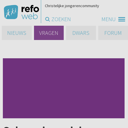
Christelijke jongerencommunity
ZOEKEN
MENU
NIEUWS
VRAGEN
DWARS
FORUM