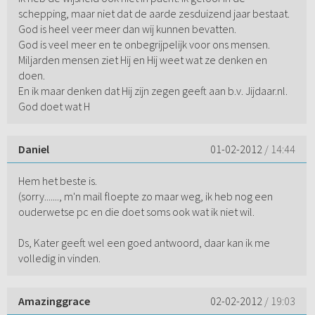
schepping, maar niet dat de aarde zesduizend jaar bestaat.
God is heel veer meer dan wij kunnen bevatten.
God is veel meer en te onbegrijpelijk voor ons mensen.
Miljarden mensen ziet Hij en Hij weet wat ze denken en
doen.
En ik maar denken dat Hij zijn zegen geeft aan b.v. Jijdaar.nl.
God doet wat H
Daniel
01-02-2012
/ 14:44
Hem het beste is.
(sorry......., m'n mail floepte zo maar weg, ik heb nog een
ouderwetse pc en die doet soms ook wat ik niet wil.
Ds, Kater geeft wel een goed antwoord, daar kan ik me
volledig in vinden.
Amazinggrace
02-02-2012
/ 19:03