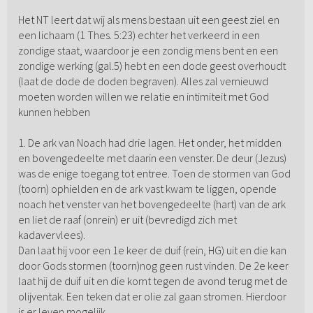
Het NT leert dat wij als mens bestaan uit een geest ziel en
een lichaam (1 Thes. 5:23) echter het verkeerd in een
zondige staat, waardoor je een zondig mens bent en een
zondige werking (gal.5) hebt en een dode geest overhoudt
(laat de dode de doden begraven). Alles zal vernieuwd
moeten worden willen we relatie en intimiteit met God
kunnen hebben
1. De ark van Noach had drie lagen. Het onder, het midden
en bovengedeelte met daarin een venster. De deur (Jezus)
was de enige toegang tot entree. Toen de stormen van God
(toorn) ophielden en de ark vast kwam te liggen, opende
noach het venster van het bovengedeelte (hart) van de ark
en liet de raaf (onrein) er uit (bevredigd zich met
kadavervlees).
Dan laat hij voor een 1e keer de duif (rein, HG) uit en die kan
door Gods stormen (toorn)nog geen rust vinden. De 2e keer
laat hij de duif uit en die komt tegen de avond terug met de
olijventak. Een teken dat er olie zal gaan stromen. Hierdoor
is er leven mogelijk.