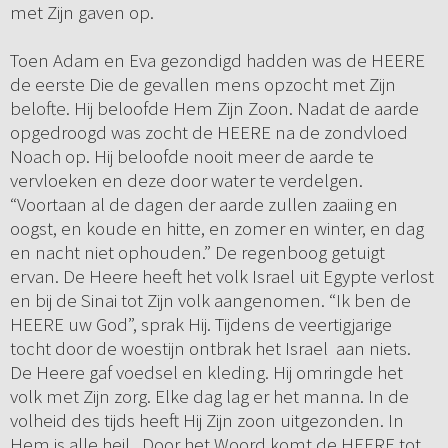
met Zijn gaven op.
Toen Adam en Eva gezondigd hadden was de HEERE
de eerste Die de gevallen mens opzocht met Zijn
belofte. Hij beloofde Hem Zijn Zoon. Nadat de aarde
opgedroogd was zocht de HEERE na de zondvloed
Noach op. Hij beloofde nooit meer de aarde te
vervloeken en deze door water te verdelgen.
“Voortaan al de dagen der aarde zullen zaaiing en
oogst, en koude en hitte, en zomer en winter, en dag
en nacht niet ophouden.” De regenboog getuigt
ervan. De Heere heeft het volk Israel uit Egypte verlost
en bij de Sinai tot Zijn volk aangenomen. “Ik ben de
HEERE uw God”, sprak Hij. Tijdens de veertigjarige
tocht door de woestijn ontbrak het Israel aan niets.
De Heere gaf voedsel en kleding. Hij omringde het
volk met Zijn zorg. Elke dag lag er het manna. In de
volheid des tijds heeft Hij Zijn zoon uitgezonden. In
Hem is alle heil. Door het Woord komt de HEERE tot