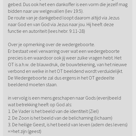
gebed. Dus ook het een dankoffer is een vorm die jezelf mag
bidden naar uw welgevallen (lev 19:5).
De route van je dankgebed loopt daarom altijd via Jezus
naar God en van God via Jezus naar jou. Hij heeft deze
functie en autoriteit (lees hebr. 9:11-28)
Over je opmerking over de wedergeboorte.
Er bestaat veel verwarring over wat een wedergeboorte
precies is en waardoor ook jij weer zulke vragen hebt. Het
OT is a.h.w. de blauwdruk, de bouwtekening, van het nieuwe
verbond en welke in het OT beeldend wordt verduidelijkt.
De Wedergeboorte zal dus ergens in het OT gedeelte
beeldend moeten staan.
in vervolg is een mens geschapen naar Gods (even)beeld
wat betrekking heeft op God als:
1. De Vader is het beeld van de identiteit (Ziel)
2. De Zoon is het beeld van de belichaming (lichaam)
3. De heilige Geest, is het beeld van leven (adem des levens)
=>het zijn (geest)