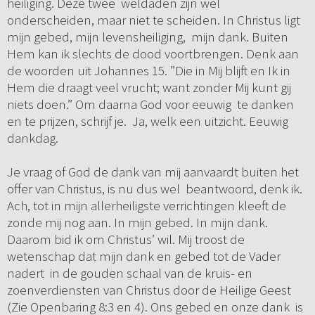
heiliging. Deze twee weldaden zijn wel
onderscheiden, maar niet te scheiden. In Christus ligt
mijn gebed, mijn levensheiliging, mijn dank. Buiten
Hem kan ik slechts de dood voortbrengen. Denk aan
de woorden uit Johannes 15. ”Die in Mij blijft en Ik in
Hem die draagt veel vrucht; want zonder Mij kunt gij
niets doen.” Om daarna God voor eeuwig te danken
en te prijzen, schrijf je. Ja, welk een uitzicht. Eeuwig
dankdag.
Je vraag of God de dank van mij aanvaardt buiten het
offer van Christus, is nu dus wel beantwoord, denk ik.
Ach, tot in mijn allerheiligste verrichtingen kleeft de
zonde mij nog aan. In mijn gebed. In mijn dank.
Daarom bid ik om Christus’ wil. Mij troost de
wetenschap dat mijn dank en gebed tot de Vader
nadert in de gouden schaal van de kruis- en
zoenverdiensten van Christus door de Heilige Geest
(Zie Openbaring 8:3 en 4). Ons gebed en onze dank is