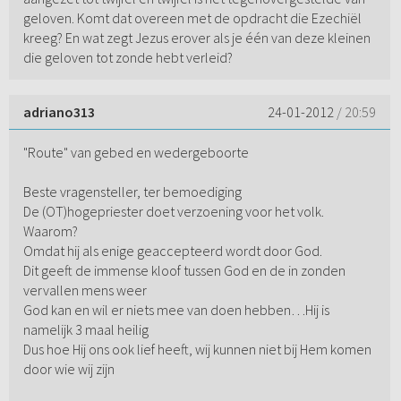
geloven. Komt dat overeen met de opdracht die Ezechiël
kreeg? En wat zegt Jezus erover als je één van deze kleinen
die geloven tot zonde hebt verleid?
adriano313
24-01-2012
/ 20:59
"Route" van gebed en wedergeboorte
Beste vragensteller, ter bemoediging
De (OT)hogepriester doet verzoening voor het volk.
Waarom?
Omdat hij als enige geaccepteerd wordt door God.
Dit geeft de immense kloof tussen God en de in zonden
vervallen mens weer
God kan en wil er niets mee van doen hebben…Hij is
namelijk 3 maal heilig
Dus hoe Hij ons ook lief heeft, wij kunnen niet bij Hem komen
door wie wij zijn