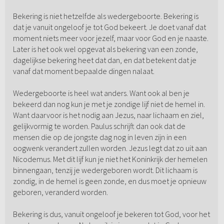
Bekering is niet hetzelfde als wedergeboorte. Bekering is
dat je vanuit ongeloof je tot God bekeert. Je doet vanaf dat
moment niets meer voor jezelf, maar voor God en je naaste.
Later is het ook wel opgevat als bekering van een zonde,
dagelijkse bekering heet dat dan, en dat betekent dat je
vanaf dat moment bepaalde dingen nalaat.
Wedergeboorte is heel wat anders. Want ook al ben je
bekeerd dan nog kun je met je zondige lijf niet de hemel in.
Want daarvoor is het nodig aan Jezus, naar lichaam en ziel,
gelijkvormig te worden. Paulus schrijft dan ook dat de
mensen die op de jongste dag nog in leven zijn in een
oogwenk verandert zullen worden. Jezus legt dat zo uit aan
Nicodemus. Met dit lijf kun je niet het Koninkrijk der hemelen
binnengaan, tenzij je wedergeboren wordt. Dit lichaam is
zondig, in de hemel is geen zonde, en dus moet je opnieuw
geboren, veranderd worden.
Bekering is dus, vanuit ongeloof je bekeren tot God, voor het