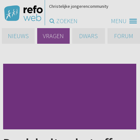
Christelijke jongerencommunity
ZOEKEN
MENU
NIEUWS
VRAGEN
DWARS
FORUM