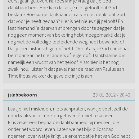
eerst gaan geloven. Nu lees ik in je vraag dat je God
dankbaar bent. Hoe kan dat als je niet gelooft dat God
bestaat? Hoe kun je dankbaar zijn als je niet denkt dat God
dat voor je heeft gedaan? Hier is het nieuws: jij gelooft! En
laat niemand je daarvan af brengen door te zeggen dat je
nog geen moment van bekering hebt meegemaakt! dat je
nog niet de volledige toeleidende weg hebt bewandeld!
Dat je een historisch geloof hebt! Onzin! als je God dankbaar
bent dan kan het niet anders of je gelooft. Dankbaarheid is
namelijk een vrucht van het geloof. Misschien is het nog
zwak, nou, luister in dat geval naar de raad van Paulus aan
Timotheüs: wakker de gave die in je is aan!
jslabbekoorn
23-01-2012
/ 20:42
Laat je niet misleiden, niets aanpraten, want je voelt zelf de
noodzaak van te moeten geloven én: niet te kunnen.
Er is zeker een bepaalde dankbaarheid bij mensen, die
onder het woord leven. Laten we het bijv. blijdschap
noemen, over wat je krijgt. Je erkent dat je het van God hebt