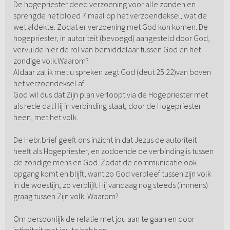
De hogepriester deed verzoening voor alle zonden en
sprengde het bloed 7 maal op het verzoendeksel, wat de
wet afdekte. Zodat er verzoening met God kon komen. De
hogepriester, in autoriteit (bevoegd) aangesteld door God,
vervulde hier de rol van bemiddelaar tussen God en het
zondige volk.Waarom?
Aldaar zal ik met u spreken zegt God (deut 25:22)van boven
het verzoendeksel af.
God wil dus dat Zijn plan verloopt via de Hogepriester met
als rede dat Hij in verbinding staat, door de Hogepriester
heen, met het volk.
De Hebr.brief geeft ons inzicht in dat Jezus de autoriteit
heeft als Hogepriester, en zodoende de verbinding is tussen
de zondige mens en God. Zodat de communicatie ook
opgang komt en blijft, want zo God verbleef tussen zijn volk
in de woestijn, zo verblijft Hij vandaag nog steeds (immens)
graag tussen Zijn volk. Waarom?
Om persoonlijk de relatie met jou aan te gaan en door