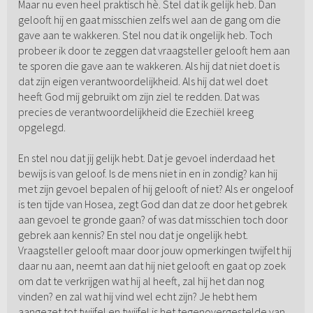
Maar nu even heel praktisch hè. Stel dat ik gelijk heb. Dan
gelooft hij en gaat misschien zelfs wel aan de gang om die
gave aan te wakkeren. Stel nou dat ik ongelijk heb. Toch
probeer ik door te zeggen dat vraagsteller gelooft hem aan
te sporen die gave aan te wakkeren. Als hij dat niet doet is
dat zijn eigen verantwoordelijkheid. Als hij dat wel doet
heeft God mij gebruikt om zijn ziel te redden. Dat was
precies de verantwoordelijkheid die Ezechiël kreeg
opgelegd.
En stel nou dat jij gelijk hebt. Dat je gevoel inderdaad het
bewijs is van geloof. Is de mens niet in en in zondig? kan hij
met zijn gevoel bepalen of hij gelooft of niet? Als er ongeloof
is ten tijde van Hosea, zegt God dan dat ze door het gebrek
aan gevoel te gronde gaan? of was dat misschien toch door
gebrek aan kennis? En stel nou dat je ongelijk hebt.
Vraagsteller gelooft maar door jouw opmerkingen twijfelt hij
daar nu aan, neemt aan dat hij niet gelooft en gaat op zoek
om dat te verkrijgen wat hij al heeft, zal hij het dan nog
vinden? en zal wat hij vind wel echt zijn? Je hebt hem
aangezet tot twijfel en twijfel is het tegenovergestelde van