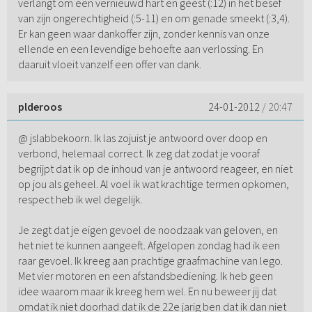
verlangt om een vernieuwd hart en geest (:12) in het besef
van zijn ongerechtigheid (:5-11) en om genade smeekt (:3,4).
Er kan geen waar dankoffer zijn, zonder kennis van onze
ellende en een levendige behoefte aan verlossing. En
daaruit vloeit vanzelf een offer van dank.
plderoos
24-01-2012
/ 20:47
@ jslabbekoorn. Ik las zojuist je antwoord over doop en
verbond, helemaal correct. Ik zeg dat zodat je vooraf
begrijpt dat ik op de inhoud van je antwoord reageer, en niet
op jou als geheel. Al voel ik wat krachtige termen opkomen,
respect heb ik wel degelijk.
Je zegt dat je eigen gevoel de noodzaak van geloven, en
het niet te kunnen aangeeft. Afgelopen zondag had ik een
raar gevoel. Ik kreeg aan prachtige graafmachine van lego.
Met vier motoren en een afstandsbediening. Ik heb geen
idee waarom maar ik kreeg hem wel. En nu beweer jij dat
omdat ik niet doorhad dat ik de 22e jarig ben dat ik dan niet