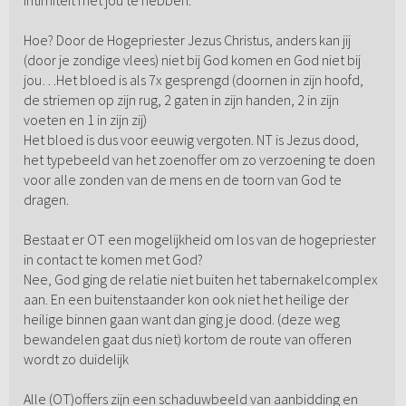
intimiteit met jou te hebben.
Hoe? Door de Hogepriester Jezus Christus, anders kan jij
(door je zondige vlees) niet bij God komen en God niet bij
jou…Het bloed is als 7x gesprengd (doornen in zijn hoofd,
de striemen op zijn rug, 2 gaten in zijn handen, 2 in zijn
voeten en 1 in zijn zij)
Het bloed is dus voor eeuwig vergoten. NT is Jezus dood,
het typebeeld van het zoenoffer om zo verzoening te doen
voor alle zonden van de mens en de toorn van God te
dragen.
Bestaat er OT een mogelijkheid om los van de hogepriester
in contact te komen met God?
Nee, God ging de relatie niet buiten het tabernakelcomplex
aan. En een buitenstaander kon ook niet het heilige der
heilige binnen gaan want dan ging je dood. (deze weg
bewandelen gaat dus niet) kortom de route van offeren
wordt zo duidelijk
Alle (OT)offers zijn een schaduwbeeld van aanbidding en