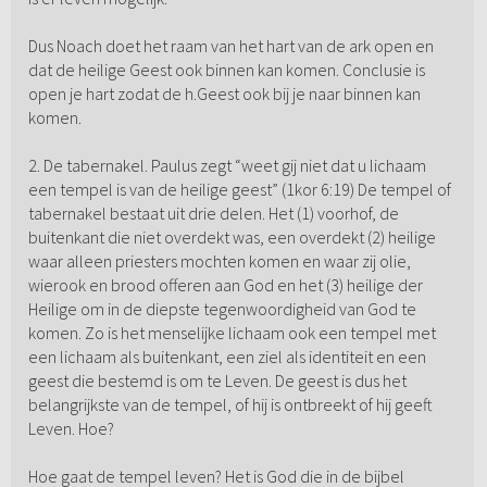
Dus Noach doet het raam van het hart van de ark open en
dat de heilige Geest ook binnen kan komen. Conclusie is
open je hart zodat de h.Geest ook bij je naar binnen kan
komen.
2. De tabernakel. Paulus zegt “weet gij niet dat u lichaam
een tempel is van de heilige geest” (1kor 6:19) De tempel of
tabernakel bestaat uit drie delen. Het (1) voorhof, de
buitenkant die niet overdekt was, een overdekt (2) heilige
waar alleen priesters mochten komen en waar zij olie,
wierook en brood offeren aan God en het (3) heilige der
Heilige om in de diepste tegenwoordigheid van God te
komen. Zo is het menselijke lichaam ook een tempel met
een lichaam als buitenkant, een ziel als identiteit en een
geest die bestemd is om te Leven. De geest is dus het
belangrijkste van de tempel, of hij is ontbreekt of hij geeft
Leven. Hoe?
Hoe gaat de tempel leven? Het is God die in de bijbel