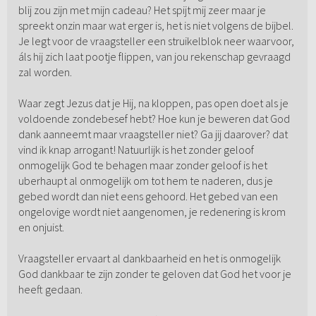
blij zou zijn met mijn cadeau? Het spijt mij zeer maar je
spreekt onzin maar wat erger is, het is niet volgens de bijbel.
Je legt voor de vraagsteller een struikelblok neer waarvoor,
áls hij zich laat pootje flippen, van jou rekenschap gevraagd
zal worden.
Waar zegt Jezus dat je Hij, na kloppen, pas open doet als je
voldoende zondebesef hebt? Hoe kun je beweren dat God
dank aanneemt maar vraagsteller niet? Ga jij daarover? dat
vind ik knap arrogant! Natuurlijk is het zonder geloof
onmogelijk God te behagen maar zonder geloof is het
uberhaupt al onmogelijk om tot hem te naderen, dus je
gebed wordt dan niet eens gehoord. Het gebed van een
ongelovige wordt niet aangenomen, je redenering is krom
en onjuist.
Vraagsteller ervaart al dankbaarheid en het is onmogelijk
God dankbaar te zijn zonder te geloven dat God het voor je
heeft gedaan.