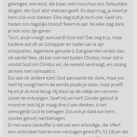
gekregen, een kind, die baan, een mooi huis enz. Natuurlijke
dingen, die God 'alle' mensen geeft. En daar mag, ja moet je
hem ook voor danken. Elke dag bidt je toch ook: Geef ons
heden ons dagelijks brood? Neem ik aan. Nu elke dag dank
je ook voor zijn gaven.
Toch, als je vraagt: aanvaardt God dat? Dan zeg ik ja, maar
bedenk dat dit als Schepper en Vader van al zijn
schepselen, algemene genade is. Dat gaat niet verder dan
de aarde! Nee, dit kan ook niet buiten Christus, maar dat is
omdat God om Christus wil, de wereld verdraagt, en zolang
de kerk niet volmaakt is.
Dus aan de andere kant: God aanvaardt die dank, maar jou
niet! Hij vraagt niet in de eerste plaats je dank, maar jezelf!
Hij wil je als kind terug. Hij staat op de uitkijk om verloren
zonen te ontvangen. Geef mij uw hart! Zonder geloof, ik
moest er ook bij je vraag direct aan denken, is het
onmogelijk God te behagen. Dus ook je dank kan hem,
zonder geloof, niet behagen.
En het ware dankoffer is dat van een ellendige, die offert
een verbroken hart en een verslagen geest (Ps. 51:19) en die