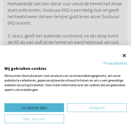
herhaaldelijk laat zien dat er vuur vanuit de hemel het altaar
doet ontbranden. Godsvuur (HG) is een Heilig Vuur en geeft
het beeld weer dat een tempel gaat leven als er Godsvuur
(HG) in komt.
3. Jezus, geeft het sluitende voorbeeld, na zijn doop komt
de HG als een duif uit de hemel en werd helemaal vervuld.
“De geest leidde Hem” geeft aan dat hij onder de bediening
staat van de Geest. Hierdoor kon er ook een complete
relatie en afstemming met de Vader zijn. De apostelen hierin
Privacybeleid
tegen waren eerst zo menselijk en zondig als wij maar zullen
Wij gebruiken cookies
als eerste Jezus aannemen en zich laten onderrichten.
We kunnen deze plaatsen voor analyse van onze bezoekersgegevens, om onze
Jezus laat ze kiezen (wie denk je dat ik ben) en duidelijk
website te verbeteren, gepersonaliseerde inhoud te tonen en om u een geweldige
website-ervaring te bieden. Voor meer informatie over de cookies die we gebruiken
weten dat Hij uiteindelijk voor hen (en ons) bidt zodat de
opent u de instellingen.
duivel niet kan oogsten. Daarom was de belofte dat ze een
Stel hier
“vervanger” zouden krijgen. En op Pinksteren komt daar de
een vraag
HG. Als een wind (HG) valt Hij op ze en er komen tongen van
Accepteer alles
Weigeren
vuur. De oude tempel was afgedaan en nieuwe tempels
Nee, pas aan
werden ontstoken… Elke dode geest wordt zo door de
Heilige Geest levend gemaakt en dat is de reden dat ons