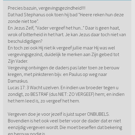
Precies bazuin, vergevingsgezindheid!!!
Dat had Stephanus ook toen hij bad "Heere reken hun deze
zonde niet toe".
En Jezus Zelf, "Vader vergeef het hun..." Daar is geen haat,
wrok of bitterheid in het hart. Je kan Jezus daar toch niet van
beschuldigdigen?
En toch zei ook Hij niet ik vergeef jullie maar Hij was wel
vergevingsgezind, duidelijk te merken aan Zijn gebed tot
Zijn Vader.
Vergeving ontvingen de daders pas later toen ze berouw
kregen, met pinksteren bijv. en Paulus op weg naar
Damaskus.
Lucas 17: 3 Wacht uzelven. En indien uw broeder tegen u
zondigt, zo BESTRAF (dus NIET: ZO VERGEEF) hem; en indien
het hem leed is, zo vergeef het hem.
Vergeven doe je voor jezelf is juist super ONBIJBELS.
Bovendien is het ook veel beter voor de dader dat er niet
eenzijdig vergeven wordt. Die moet beseffen dat bekering
en berouw nodig is.