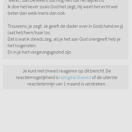
'werkt', dan betekent dat nog niet dat het Bijbels is.
Ik doe het liever zoals God het zegt, Hij weet het echt wel
beter dan welk mens dan ook.
Trouwens, je zegt: Je geeft de dader over in Gods hand en jij
laat het/hem/haar los.
Dat is wat ik steeds zeg, als je het aan God overgeeft heb je
het losgelaten.
En in je hart vergevingsgezind zijn.
Je kunt niet (meer) reageren op dit bericht. De
reactiemogelijkheid is
niet geactiveerd
of de uiterste
reactietermijn van 1 maand is verstreken.