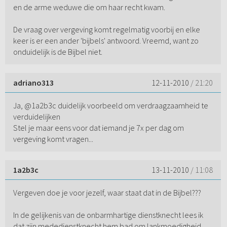
en de arme weduwe die om haar recht kwam.
De vraag over vergeving komt regelmatig voorbij en elke
keer is er een ander 'bijbels' antwoord. Vreemd, want zo
onduidelijk is de Bijbel niet.
adriano313
12-11-2010
/ 21:20
Ja, @1a2b3c duidelijk voorbeeld om verdraagzaamheid te
verduidelijken
Stel je maar eens voor dat iemand je 7x per dag om
vergeving komt vragen...
1a2b3c
13-11-2010
/ 11:08
Vergeven doe je voor jezelf, waar staat dat in de Bijbel???
In de gelijkenis van de onbarmhartige dienstknecht lees ik
dat zijn mededienstknecht hem bad om lankmoedigheid.