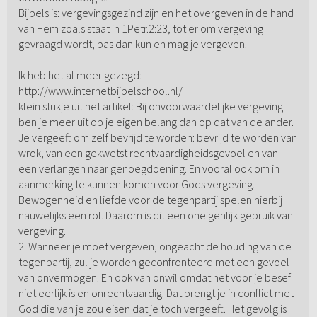
Bijbels is: vergevingsgezind zijn en het overgeven in de hand
van Hem zoals staat in 1Petr.2:23, tot er om vergeving
gevraagd wordt, pas dan kun en mag je vergeven.
Ik heb het al meer gezegd:
http://www.internetbijbelschool.nl/
klein stukje uit het artikel: Bij onvoorwaardelijke vergeving
ben je meer uit op je eigen belang dan op dat van de ander.
Je vergeeft om zelf bevrijd te worden: bevrijd te worden van
wrok, van een gekwetst rechtvaardigheidsgevoel en van
een verlangen naar genoegdoening. En vooral ook om in
aanmerking te kunnen komen voor Gods vergeving.
Bewogenheid en liefde voor de tegenpartij spelen hierbij
nauwelijks een rol. Daarom is dit een oneigenlijk gebruik van
vergeving.
2. Wanneer je moet vergeven, ongeacht de houding van de
tegenpartij, zul je worden geconfronteerd met een gevoel
van onvermogen. En ook van onwil omdat het voor je besef
niet eerlijk is en onrechtvaardig. Dat brengt je in conflict met
God die van je zou eisen dat je toch vergeeft. Het gevolg is