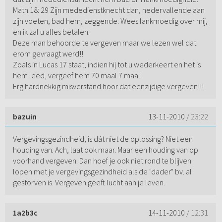
Math.18: 29 Zijn mededienstknecht dan, nedervallende aan
zijn voeten, bad hem, zeggende: Wees lankmoedig over mij,
en ik zal u alles betalen.
Deze man behoorde te vergeven maar we lezen wel dat
erom gevraagt werd!!
Zoals in Lucas 17 staat, indien hij tot u wederkeert en het is
hem leed, vergeef hem 70 maal 7 maal.
Erg hardnekkig misverstand hoor dat eenzijdige vergeven!!!
bazuin
13-11-2010
/ 23:22
Vergevingsgezindheid, is dát niet de oplossing? Niet een
houding van: Ach, laat ook maar. Maar een houding van op
voorhand vergeven. Dan hoef je ook niet rond te blijven
lopen met je vergevingsgezindheid als de "dader" bv. al
gestorven is. Vergeven geeft lucht aan je leven.
1a2b3c
14-11-2010
/ 12:31