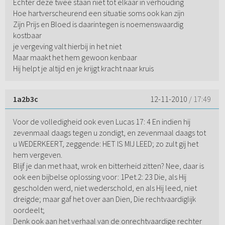
Echter deze twee staan niet tot elkaar in verhouding
Hoe hartverscheurend een situatie soms ook kan zijn
Zijn Prijs en Bloed is daarintegen is noemenswaardig
kostbaar
je vergeving valt hierbij in het niet
Maar maakt het hem gewoon kenbaar
Hij helpt je altijd en je krijgt kracht naar kruis
1a2b3c
12-11-2010
/ 17:49
Voor de volledigheid ook even Lucas 17: 4 En indien hij
zevenmaal daags tegen u zondigt, en zevenmaal daags tot
u WEDERKEERT, zeggende: HET IS MIJ LEED; zo zult gij het
hem vergeven.
Blijf je dan met haat, wrok en bitterheid zitten? Nee, daar is
ook een bijbelse oplossing voor: 1Pet.2: 23 Die, als Hij
gescholden werd, niet wederschold, en als Hij leed, niet
dreigde; maar gaf het over aan Dien, Die rechtvaardiglijk
oordeelt;
Denk ook aan het verhaal van de onrechtvaardige rechter