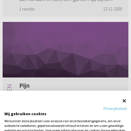
levens op de aarde, maa...
1 reactie
12-11-2009
Pijn
Ik (getrouwde vrouw) heb tijdens de
menstruatie en na geslachtsgemeenschap pijn
Privacybeleid
in mijn billen en bovenbenen. Zo erg dat ik dan
Wij gebruiken cookies
niet lang kan stilstaan, dan wordt de druk te
We kunnen deze plaatsen voor analyse van onze bezoekersgegevens, om onze
groot en ga ik maar liever...
website te verbeteren, gepersonaliseerde inhoud te tonen en om u een geweldige
2 reacties
12-11-2011
website-ervaring te bieden. Voor meer informatie over de cookies die we gebruiken