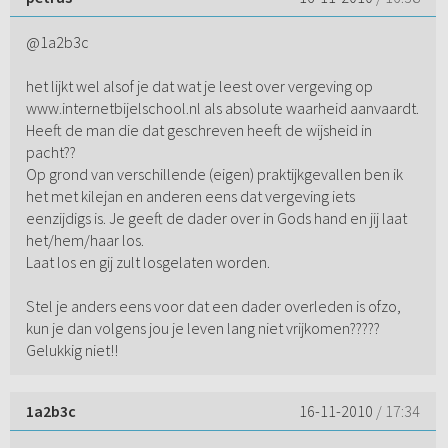
@1a2b3c
het lijkt wel alsof je dat wat je leest over vergeving op
www.internetbijelschool.nl als absolute waarheid aanvaardt.
Heeft de man die dat geschreven heeft de wijsheid in
pacht??
Op grond van verschillende (eigen) praktijkgevallen ben ik
het met kilejan en anderen eens dat vergeving iets
eenzijdigs is. Je geeft de dader over in Gods hand en jij laat
het/hem/haar los.
Laat los en gij zult losgelaten worden.
Stel je anders eens voor dat een dader overleden is ofzo,
kun je dan volgens jou je leven lang niet vrijkomen?????
Gelukkig niet!!
1a2b3c
16-11-2010
/ 17:34