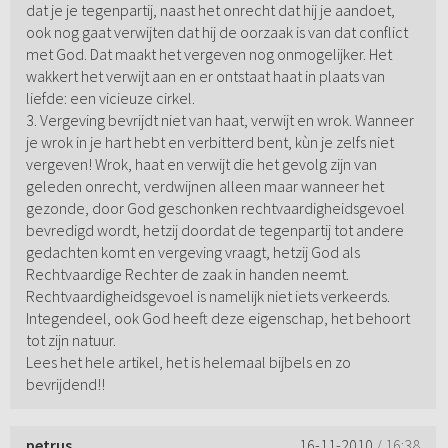
dat je je tegenpartij, naast het onrecht dat hij je aandoet,
ook nog gaat verwijten dat hij de oorzaak is van dat conflict
met God. Dat maakt het vergeven nog onmogelijker. Het
wakkert het verwijt aan en er ontstaat haat in plaats van
liefde: een vicieuze cirkel.
3. Vergeving bevrijdt niet van haat, verwijt en wrok. Wanneer
je wrok in je hart hebt en verbitterd bent, kùn je zelfs niet
vergeven! Wrok, haat en verwijt die het gevolg zijn van
geleden onrecht, verdwijnen alleen maar wanneer het
gezonde, door God geschonken rechtvaardigheidsgevoel
bevredigd wordt, hetzij doordat de tegenpartij tot andere
gedachten komt en vergeving vraagt, hetzij God als
Rechtvaardige Rechter de zaak in handen neemt.
Rechtvaardigheidsgevoel is namelijk niet iets verkeerds.
Integendeel, ook God heeft deze eigenschap, het behoort
tot zijn natuur.
Lees het hele artikel, het is helemaal bijbels en zo
bevrijdend!!
petrus
16-11-2010
/ 16:38