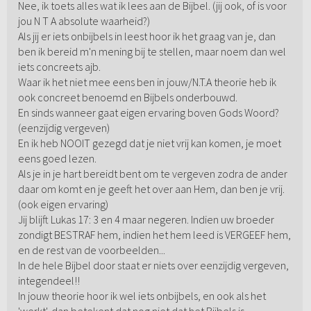
Nee, ik toets alles wat ik lees aan de Bijbel. (jij ook, of is voor
jou N T A absolute waarheid?)
Als jij er iets onbijbels in leest hoor ik het graag van je, dan
ben ik bereid m'n mening bij te stellen, maar noem dan wel
iets concreets ajb.
Waar ik het niet mee eens ben in jouw/N.T.A theorie heb ik
ook concreet benoemd en Bijbels onderbouwd.
En sinds wanneer gaat eigen ervaring boven Gods Woord?
(eenzijdig vergeven)
En ik heb NOOIT gezegd dat je niet vrij kan komen, je moet
eens goed lezen.
Als je in je hart bereidt bent om te vergeven zodra de ander
daar om komt en je geeft het over aan Hem, dan ben je vrij.
(ook eigen ervaring)
Jij blijft Lukas 17: 3 en 4 maar negeren. Indien uw broeder
zondigt BESTRAF hem, indien het hem leed is VERGEEF hem,
en de rest van de voorbeelden...
In de hele Bijbel door staat er niets over eenzijdig vergeven,
integendeel!!
In jouw theorie hoor ik wel iets onbijbels, en ook als het