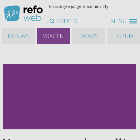
Christelijke jongerencommunity
ZOEKEN
MENU
NIEUWS
VRAGEN
DWARS
FORUM