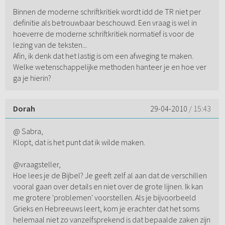
Binnen de moderne schriftkritiek wordt idd de TR niet per
definitie als betrouwbaar beschouwd. Een vraag is wel in
hoeverre de moderne schriftkritiek normatief is voor de
lezing van de teksten...
Afin, ik denk dat het lastig is om een afweging te maken.
Welke wetenschappelijke methoden hanteer je en hoe ver
ga je hierin?
Dorah
29-04-2010
/ 15:43
@ Sabra,
Klopt, dat is het punt dat ik wilde maken.
@vraagsteller,
Hoe lees je de Bijbel? Je geeft zelf al aan dat de verschillen
vooral gaan over details en niet over de grote lijnen. Ik kan
me grotere 'problemen' voorstellen. Als je bijvoorbeeld
Grieks en Hebreeuws leert, kom je erachter dat het soms
helemaal niet zo vanzelfsprekend is dat bepaalde zaken zijn