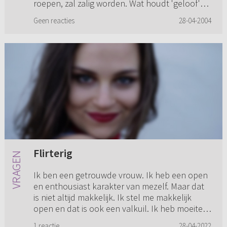
roepen, zal zalig worden. Wat houdt 'geloof'
in? Waarom wordt er zo v...
Geen reacties
28-04-2004
Flirterig
Ik ben een getrouwde vrouw. Ik heb een open
en enthousiast karakter van mezelf. Maar dat
is niet altijd makkelijk. Ik stel me makkelijk
open en dat is ook een valkuil. Ik heb moeite
met m’n grenzen aa...
1 reactie
28-04-2022