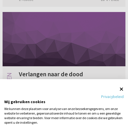
Verlangen naar de dood
Ik heb een vraag over als je een sterk
verlangen hebt om een eind aan je leven te
Privacybeleid
maken. Dat verlangen heb ik namelijk ook en
Wij gebruiken cookies
het stijgt een beetje boven mijn hoofd. Aan de
We kunnen deze plaatsen voor analyse van onze bezoekersgegevens, om onze
ene kant geeft het rust om ...
website te verbeteren, gepersonaliseerde inhoud te tonen en om u een geweldige
2 reacties
28-04-2011
website-ervaring te bieden. Voor meer informatie over de cookies die we gebruiken
opent u de instellingen.