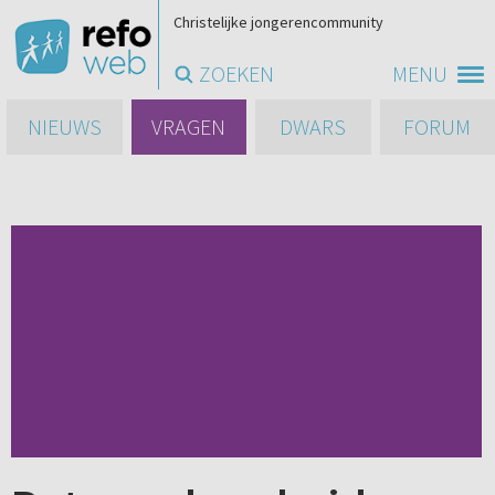
Christelijke jongerencommunity
ZOEKEN
MENU
NIEUWS
VRAGEN
DWARS
FORUM