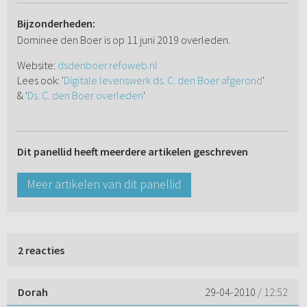
Bijzonderheden:
Dominee den Boer is op 11 juni 2019 overleden.
Website:
dsdenboer.refoweb.nl
Lees ook: '
Digitale levenswerk ds. C. den Boer afgerond
'
& '
Ds. C. den Boer overleden
'
Dit panellid heeft meerdere artikelen geschreven
Meer artikelen van dit panellid
2 reacties
Dorah
29-04-2010
/ 12:52