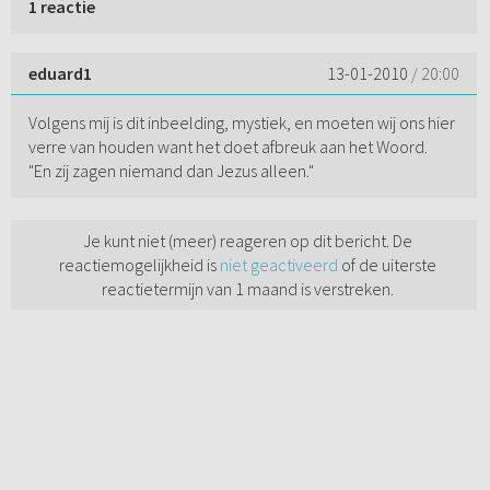
1 reactie
eduard1
13-01-2010
/ 20:00
Volgens mij is dit inbeelding, mystiek, en moeten wij ons hier
verre van houden want het doet afbreuk aan het Woord.
"En zij zagen niemand dan Jezus alleen."
Je kunt niet (meer) reageren op dit bericht. De
reactiemogelijkheid is
niet geactiveerd
of de uiterste
reactietermijn van 1 maand is verstreken.