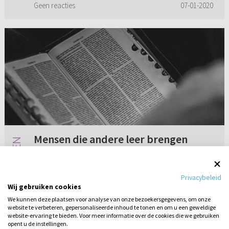
Geen reacties
07-01-2020
Mensen die andere leer brengen
In 1 Timotheüs 6:1-5 gaat het over mensen die
een andere leer brengen en waar je je van af
Privacybeleid
moet wenden (vers 5). Wat wordt daarmee
Wij gebruiken cookies
bedoeld en hoe kun je dit herkennen?
We kunnen deze plaatsen voor analyse van onze bezoekersgegevens, om onze
website te verbeteren, gepersonaliseerde inhoud te tonen en om u een geweldige
Geen reacties
07-01-2025
website-ervaring te bieden. Voor meer informatie over de cookies die we gebruiken
opent u de instellingen.