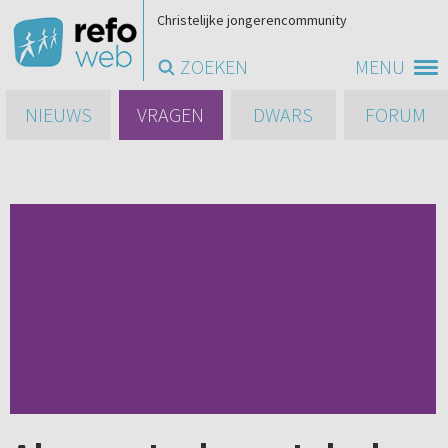
Christelijke jongerencommunity
ZOEKEN
MENU
NIEUWS
VRAGEN
DWARS
FORUM