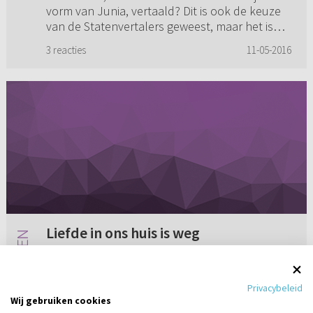
vorm van Junia, vertaald? Dit is ook de keuze
van de Statenvertalers geweest, maar het is
toch wel duidelijk dat dit ...
3 reacties
11-05-2016
Liefde in ons huis is weg
Wij, mijn lieve vrouw en ik, zijn bijna negen jaar
getrouwd. Mijn vrouw heeft in een tijd van acht
Privacybeleid
jaar veel te verwerken gehad. Ik was een man
Wij gebruiken cookies
waar iedereen naar keek en zakelijk