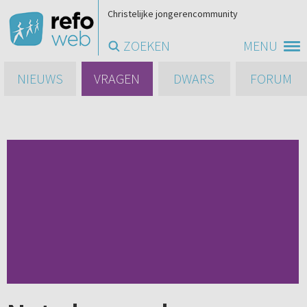
Christelijke jongerencommunity
ZOEKEN
MENU
NIEUWS
VRAGEN
DWARS
FORUM