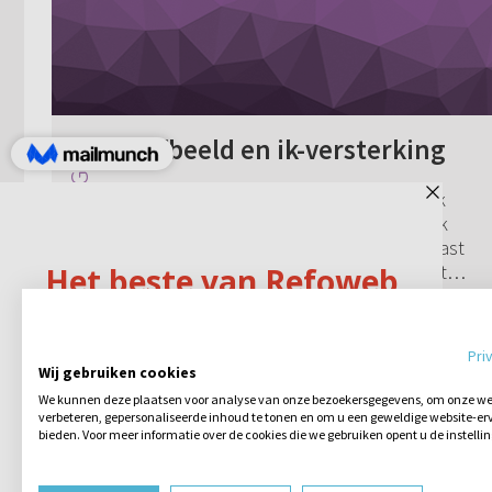
Zelfbeeld en ik-versterking
Kan iemand (dominee) mij helpen wat ik
moet met zelfbeeld en ik-versterking? Ik
heb het gevoel dat het helemaal niet past
bij de Bijbel en belijdenisgeschriften. Dat
het allemaal om jezelf gaat. Hoe m...
1 reactie
14-01-2014
Pri
Wij gebruiken cookies
We kunnen deze plaatsen voor analyse van onze bezoekersgegevens, om onze web
verbeteren, gepersonaliseerde inhoud te tonen en om u een geweldige website-erv
bieden. Voor meer informatie over de cookies die we gebruiken opent u de instelli