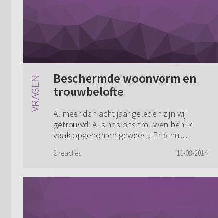
Beschermde woonvorm en
trouwbelofte
Al meer dan acht jaar geleden zijn wij
getrouwd. Al sinds ons trouwen ben ik
vaak opgenomen geweest. Er is nu
besloten dat thuis wonen niet meer gaat
2 reacties
11-08-2014
en ik een beschermde woonvorm in moet.
Voorlopig z...