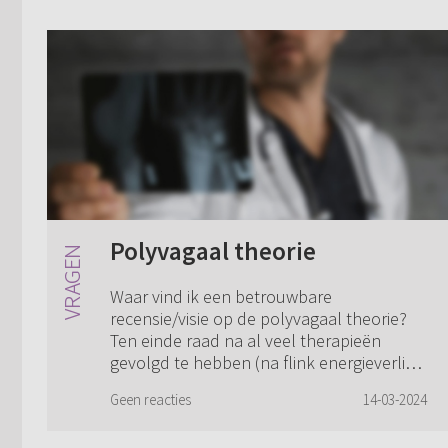
Polyvagaal theorie
Waar vind ik een betrouwbare
recensie/visie op de polyvagaal theorie?
Ten einde raad na al veel therapieën
gevolgd te hebben (na flink energieverlies
na kanker), kwam ik bij deze theorie uit.
Geen reacties
14-03-2024
Kort gez...