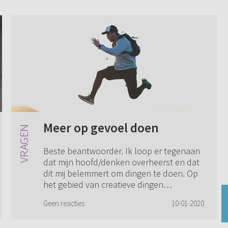
Meer op gevoel doen
Beste beantwoorder. Ik loop er tegenaan
dat mijn hoofd/denken overheerst en dat
dit mij belemmert om dingen te doen. Op
het gebied van creatieve dingen
bijvoorbeeld moet het kloppend en goed
Geen reacties
10-01-2020
genoeg zi...