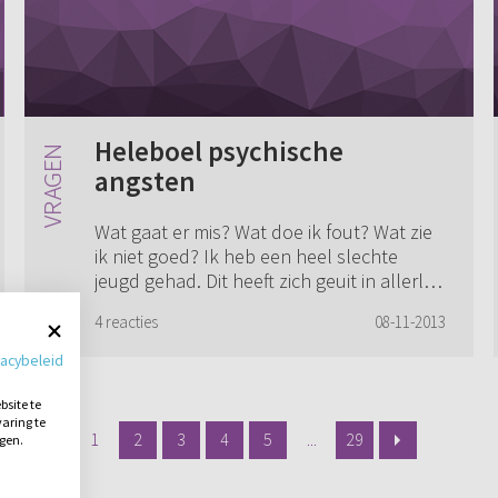
Heleboel psychische
angsten
Wat gaat er mis? Wat doe ik fout? Wat zie
ik niet goed? Ik heb een heel slechte
jeugd gehad. Dit heeft zich geuit in allerlei
psychische problemen, waaronder sociale
4 reacties
08-11-2013
angstproblematiek, niet tegen pres...
vacybeleid
site te
aring te
1
2
3
4
5
...
29
ngen.