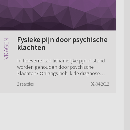
Fysieke pijn door psychische
klachten
In hoeverre kan lichamelijke pijn in stand
worden gehouden door psychische
klachten? Onlangs heb ik de diagnose
chronische pijn gekregen, al wordt er bij
2 reacties
02-04-2012
lichamelijk onderzoek geen duidelijk
oorzaak g...