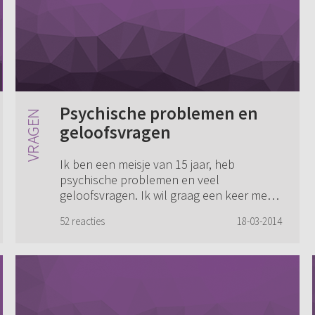
Psychische problemen en
geloofsvragen
Ik ben een meisje van 15 jaar, heb
psychische problemen en veel
geloofsvragen. Ik wil graag een keer met
mijn dominee praten, maar durf geen
52 reacties
18-03-2014
contact met hem op te nemen. Ik heb al
een poosje geleden m...