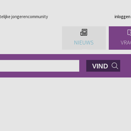
telijke jongerencommunity
inloggen
NIEUWS
VRA
VIND