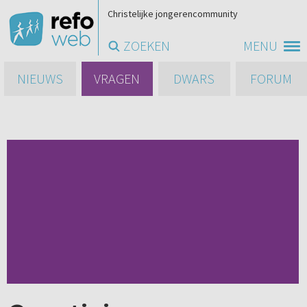
Christelijke jongerencommunity
ZOEKEN
MENU
NIEUWS
VRAGEN
DWARS
FORUM