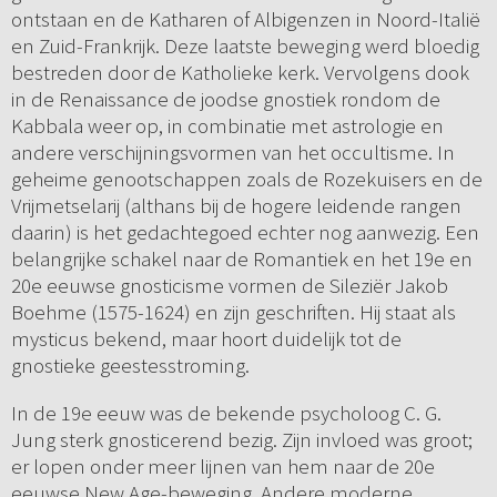
ontstaan en de Katharen of Albigenzen in Noord-Italië
en Zuid-Frankrijk. Deze laatste beweging werd bloedig
bestreden door de Katholieke kerk. Vervolgens dook
in de Renaissance de joodse gnostiek rondom de
Kabbala weer op, in combinatie met astrologie en
andere verschijningsvormen van het occultisme. In
geheime genootschappen zoals de Rozekuisers en de
Vrijmetselarij (althans bij de hogere leidende rangen
daarin) is het gedachtegoed echter nog aanwezig. Een
belangrijke schakel naar de Romantiek en het 19e en
20e eeuwse gnosticisme vormen de Sileziër Jakob
Boehme (1575-1624) en zijn geschriften. Hij staat als
mysticus bekend, maar hoort duidelijk tot de
gnostieke geestesstroming.
In de 19e eeuw was de bekende psycholoog C. G.
Jung sterk gnosticerend bezig. Zijn invloed was groot;
er lopen onder meer lijnen van hem naar de 20e
eeuwse New Age-beweging. Andere moderne