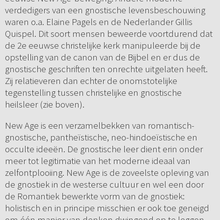
verdedigers van een gnostische levensbeschouwing
waren o.a. Elaine Pagels en de Nederlander Gillis
Quispel. Dit soort mensen beweerde voortdurend dat
de 2e eeuwse christelijke kerk manipuleerde bij de
opstelling van de canon van de Bijbel en er dus de
gnostische geschriften ten onrechte uitgelaten heeft.
Zij relatieveren dan echter de onomstotelijke
tegenstelling tussen christelijke en gnostische
heilsleer (zie boven).
New Age is een verzamelbekken van romantisch-
gnostische, pantheïstische, neo-hindoeïstische en
occulte ideeën. De gnostische leer dient erin onder
meer tot legitimatie van het moderne ideaal van
zelfontplooiing. New Age is de zoveelste opleving van
de gnostiek in de westerse cultuur en wel een door
de Romantiek bewerkte vorm van de gnostiek:
holistisch en in principe misschien er ook toe geneigd
om één manier van denken dwingend op te leggen.