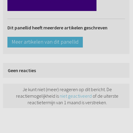
Dit panellid heeft meerdere artikelen geschreven
Meer artikelen van dit panellid
Geen reacties
Je kunt niet (meer) reageren op dit bericht. De
reactiemogelijkheid is
niet geactiveerd
of de uiterste
reactietermijn van 1 maand is verstreken.