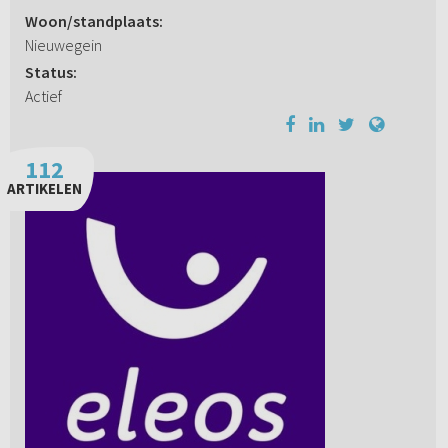
Woon/standplaats:
Nieuwegein
Status:
Actief
112
ARTIKELEN