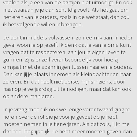
voelen als je een van de partijen niet uitnodigt. En ook
niet waaraan je je dan schuldig voelt. Als het gaat om
het eren van je ouders, zoals in de wet staat, dan zou
ik het volgende willen inbrengen.
Je bent inmiddels volwassen, zo neem ik aan; in ieder
geval woon je op jezelf. Ik denk dat je van je oma kunt
vragen dat te respecteren, aan jou je eigen leven te
gunnen. Zij is er zelf verantwoordelijk voor hoe zij
omgaat met de spanningen tussen haar en je ouders.
Dan kan jij je plaats innemen als kleindochter en haar
zo eren. En dat hoeft niet perse, mijns inziens, door
haar op je verjaardag uit te nodigen, maar dat kan ook
op andere manieren.
In je vraag meen ik ook wel enige verontwaardiging te
horen over de rol die je voor je gevoel op je hebt
moeten nemen in je tienerjaren. Als dat zo is, lijkt me
dat heel begrijpelijk. Je hebt meer moeten geven dan