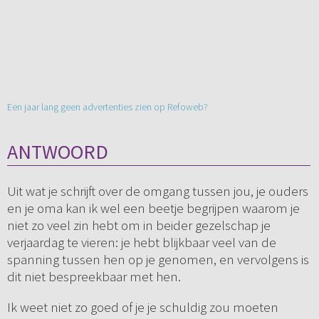
Een jaar lang geen advertenties zien op Refoweb?
ANTWOORD
Uit wat je schrijft over de omgang tussen jou, je ouders
en je oma kan ik wel een beetje begrijpen waarom je
niet zo veel zin hebt om in beider gezelschap je
verjaardag te vieren: je hebt blijkbaar veel van de
spanning tussen hen op je genomen, en vervolgens is
dit niet bespreekbaar met hen.
Ik weet niet zo goed of je je schuldig zou moeten