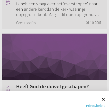
Ik heb een vraag over het 'overstappen' naar
een andere kerk dan de kerk waarin je
opgegroeid bent. Mag je dit doen op grond van
uiterlijke dingen waar je het niet mee eens
Geen reacties
01-10-2001
bent, bijvoorbeeld het gedr...
Heeft God de duivel geschapen?
God is zonder fouten, zonder gebreken,
zonder zonde. Hoe kan Hij dan de duivel
Privacybeleid
hebben geschapen. Hoe kan Iemand die