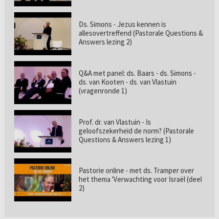
Ds. Simons - Jezus kennen is
allesovertreffend (Pastorale Questions &
Answers lezing 2)
Q&A met panel: ds. Baars - ds. Simons -
ds. van Kooten - ds. van Vlastuin
(vragenronde 1)
Prof. dr. van Vlastuin - Is
geloofszekerheid de norm? (Pastorale
Questions & Answers lezing 1)
Pastorie online - met ds. Tramper over
het thema 'Verwachting voor Israël (deel
2)