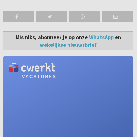
Mis niks, abonneer je op onze
WhatsApp
en
wekelijkse nieuwsbrief