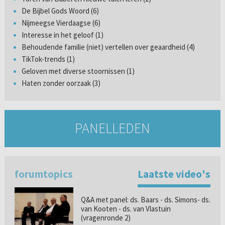
De Bijbel Gods Woord (6)
Nijmeegse Vierdaagse (6)
Interesse in het geloof (1)
Behoudende familie (niet) vertellen over geaardheid (4)
TikTok-trends (1)
Geloven met diverse stoornissen (1)
Haten zonder oorzaak (3)
PANELLEDEN
forumtopics
Laatste video's
Q&A met panel: ds. Baars - ds. Simons- ds.
van Kooten - ds. van Vlastuin
(vragenronde 2)