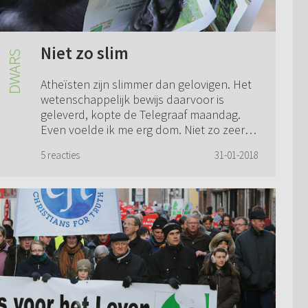
Niet zo slim
Atheïsten zijn slimmer dan gelovigen. Het
wetenschappelijk bewijs daarvoor is
geleverd, kopte de Telegraaf maandag.
Even voelde ik me erg dom. Niet zo zeer
veroorzaakt door mijn religiositeit, maar
5 reacties
31-01-2018
vo...