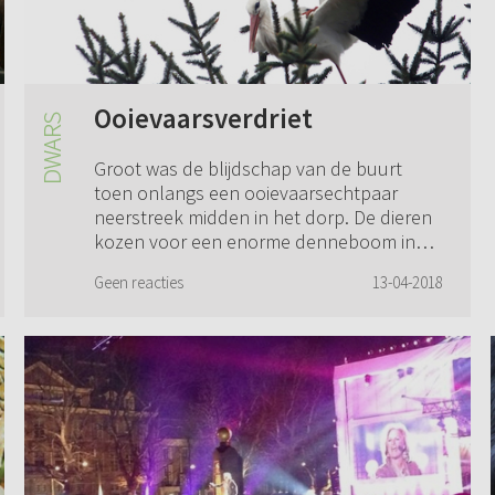
Ooievaarsverdriet
Groot was de blijdschap van de buurt
toen onlangs een ooievaarsechtpaar
neerstreek midden in het dorp. De dieren
kozen voor een enorme denneboom in
een van de ruime tuinen. Dorpen hebben
Geen reacties
13-04-2018
dat nog. Het ...