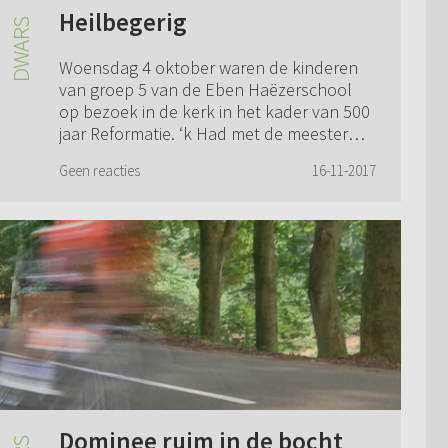
Heilbegerig
Woensdag 4 oktober waren de kinderen
van groep 5 van de Eben Haëzerschool
op bezoek in de kerk in het kader van 500
jaar Reformatie. ‘k Had met de meester
afgesproken om over de reformatie in
Geen reacties
16-11-2017
Elspeet ...
Dominee ruim in de bocht