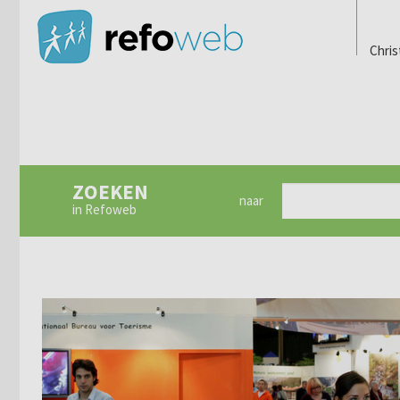
Chris
ZOEKEN
naar
in Refoweb