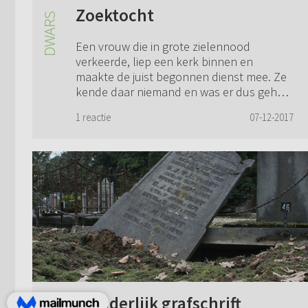
Zoektocht
Een vrouw die in grote zielennood
verkeerde, liep een kerk binnen en
maakte de juist begonnen dienst mee. Ze
kende daar niemand en was er dus geheel
vreemd. Ze kende ook de predikant niet
1 reactie
07-12-2017
die er die m...
Wonderlijk grafschrift