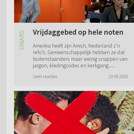
Vrijdaggebed op hele noten
Amerika heeft zijn Amish, Nederland z’n
refo’s. Gemeenschappelijk hebben ze dat
buitenstaanders maar weinig snappen van
jargon, kledingcodes en kerkgang.
Uitbundig mededeelzaam zijn ze daarover
Geen reacties
23-05-2018
ook ni...