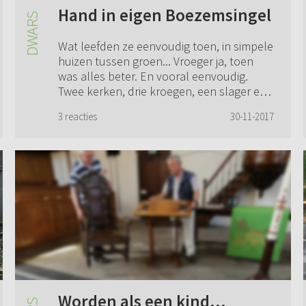
Hand in eigen Boezemsingel
Wat leefden ze eenvoudig toen, in simpele
huizen tussen groen... Vroeger ja, toen
was alles beter. En vooral eenvoudig.
Twee kerken, drie kroegen, een slager en
vier bakkers. En natuurlijk maar twee w...
3 reacties
30-11-2017
Worden als een kind...