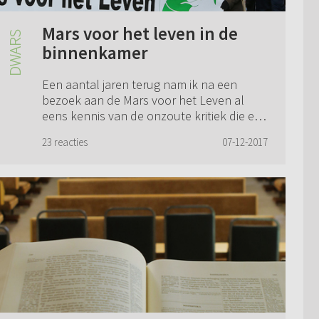
Mars voor het leven in de
binnenkamer
Een aantal jaren terug nam ik na een
bezoek aan de Mars voor het Leven al
eens kennis van de onzoute kritiek die er
is op de jaarlijkse protesttocht tegen
23 reacties
07-12-2017
abortus. Een man op leeftijd uit de
provincie...