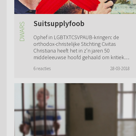
Suitsupplyfoob
Ophef in LGBTXTCSVPAUB-kringen: de
orthodox-christelijke Stichting Civitas
Christiana heeft het in z’n jaren 50
middeleeuwse hoofd gehaald om kritiek
te hebben op de posters van pakkenboer
6 reacties
28-03-2018
Suitsupply....