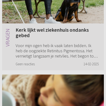
Kerk lijkt wel ziekenhuis ondanks
gebed
Voor mijn ogen heb ik vaak laten bidden. Ik
heb de oogziekte Retinitus Pigmentosa. Het
vernietigt langzaam je netvlies. Het begon toen
ik staar kreeg. Ik ben ook nog geopereerd en
Geen reacties
14-02-2025
toen kon ik vijftien...