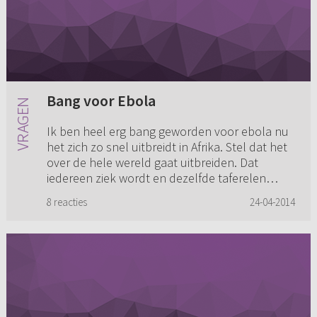
Bang voor Ebola
Ik ben heel erg bang geworden voor ebola nu
het zich zo snel uitbreidt in Afrika. Stel dat het
over de hele wereld gaat uitbreiden. Dat
iedereen ziek wordt en dezelfde taferelen
ontstaan als indertijd...
8 reacties
24-04-2014