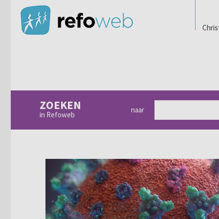
Chris
ZOEKEN
naar
in Refoweb