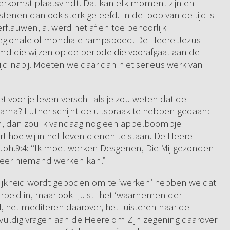
rkomst plaatsvindt. Dat kan elk moment zijn en
tenen dan ook sterk geleefd. In de loop van de tijd is
rflauwen, al werd het af en toe behoorlijk
 regionale of mondiale rampspoed. De Heere Jezus
emd die wijzen op de periode die voorafgaat aan de
tijd nabij. Moeten we daar dan niet serieus werk van
voor je leven verschil als je zou weten dat de
aarna? Luther schijnt de uitspraak te hebben gedaan:
an, dan zou ik vandaag nog een appelboompje
ert hoe wij in het leven dienen te staan. De Heere
in Joh.9:4: “Ik moet werken Desgenen, Die Mij gezonden
nneer niemand werken kan.”
gelijkheid wordt geboden om te ‘werken’ hebben we dat
arbeid in, maar ook -juist- het ‘waarnemen der
het mediteren daarover, het luisteren naar de
lvuldig vragen aan de Heere om Zijn zegening daarover