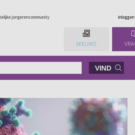
telijke jongerencommunity
inloggen
NIEUWS
VRA
VIND