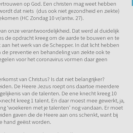
vertrouwen op God. Een christen mag weet hebben
wordt dat niets (dus ook niet gezondheid en ziekte)
toekomen (HC Zondag 10 vr/antw. 27).
van onze verantwoordelijkheid. Dat werd al duidelijk
ns de opdracht kreeg om de aarde te bouwen en te
aan het werk van de Schepper. In dat licht hebben
n de preventie en behandeling van ziekte ook te
regelen voor het coronavirus vormen daar geen
komst van Christus? Is dat niet belangrijker?
reiden. De Heere Jezus roept ons daartoe meerdere
lijkenis van de talenten. De ene knecht kreeg 10
necht kreeg 1 talent. En daar moest mee gewerkt, ja,
g ‘woekeren met je talenten’ nog vandaan. Er moet
iden gaven die de Heere aan ons schenkt, want bij
e hand geëist worden.