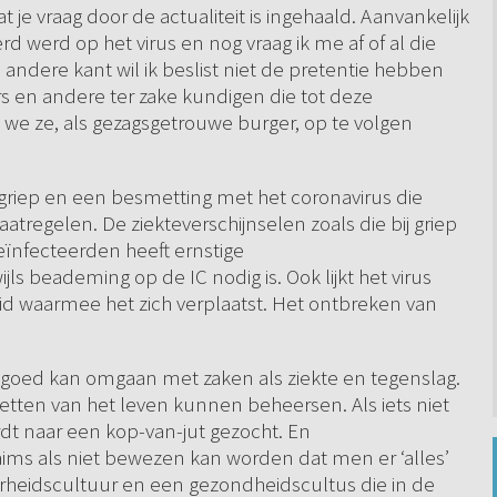
t je vraag door de actualiteit is ingehaald. Aanvankelijk
d werd op het virus en nog vraag ik me af of al die
andere kant wil ik beslist niet de pretentie hebben
s en andere ter zake kundigen die tot deze
e ze, als gezagsgetrouwe burger, op te volgen
’ griep en een besmetting met het coronavirus die
tregelen. De ziekteverschijnselen zoals die bij griep
eïnfecteerden heeft ernstige
 beademing op de IC nodig is. Ook lijkt het virus
eid waarmee het zich verplaatst. Het ontbreken van
 goed kan omgaan met zaken als ziekte en tegenslag.
cetten van het leven kunnen beheersen. Als iets niet
rdt naar een kop-van-jut gezocht. En
laims als niet bewezen kan worden dat men er ‘alles’
rheidscultuur en een gezondheidscultus die in de