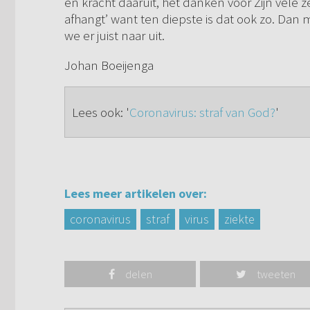
en kracht daaruit, het danken voor Zijn vele z
afhangt’ want ten diepste is dat ook zo. Dan
we er juist naar uit.
Johan Boeijenga
Lees ook: '
Coronavirus: straf van God?
'
Lees meer artikelen over:
coronavirus
straf
virus
ziekte
delen
tweeten