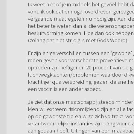
Ik weet niet of je inmiddels het gevoel hebt da
vond ik ook dat er nogal overdreven gereageer
vèrgaande maatregelen nu nodig zijn. Aan de 
het beter te weten dan al die wetenschapper
besluitvorming komen. Hoe dan ook hebben w
(zolang dat niet strijdig is met Gods Woord).
Er zijn enige verschillen tussen een ‘gewone
reden geven voor verscherpte preventieve maa
optreden zijn heftiger en 20 procent van de g
luchtwegklachten/problemen waardoor dikwijls
krachtiger qua verspreiding, gezien de snelh
een vaccin is een ander aspect.
Je ziet dat onze maatschappij steeds minder
Men wil extreem risicomijdend zijn en alle fa
op de gewenste tijd en wijze zich voltrekt wo
verantwoordelijke instanties zijn bang voor c
aan gedaan heeft. Uitingen van een maakbaa