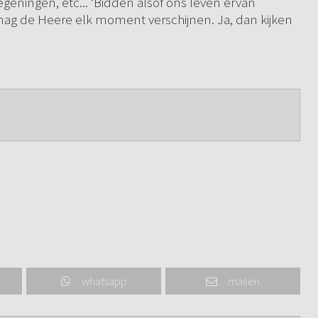
egeningen, etc... ‘Bidden alsof ons leven ervan
 mag de Heere elk moment verschijnen. Ja, dan kijken
whatsapp
mailen