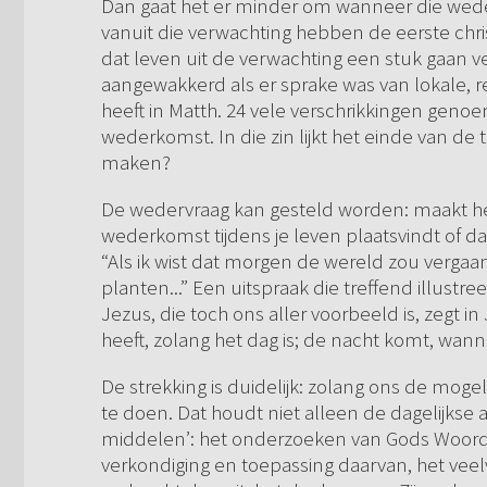
Dan gaat het er minder om wanneer die wede
vanuit die verwachting hebben de eerste chris
dat leven uit de verwachting een stuk gaan ve
aangewakkerd als er sprake was van lokale,
heeft in Matth. 24 vele verschrikkingen geno
wederkomst. In die zin lijkt het einde van de 
maken?
De wedervraag kan gesteld worden: maakt het 
wederkomst tijdens je leven plaatsvindt of d
“Als ik wist dat morgen de wereld zou verga
planten...” Een uitspraak die treffend illustre
Jezus, die toch ons aller voorbeeld is, zegt 
heeft, zolang het dag is; de nacht komt, wa
De strekking is duidelijk: zolang ons de mo
te doen. Dat houdt niet alleen de dagelijkse 
middelen’: het onderzoeken van Gods Woord, 
verkondiging en toepassing daarvan, het vee