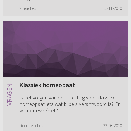
Dentinox. Pas werd ik er op gewezen dat
2 reacties
05-11-2010
homeopathische producte...
Klassiek homeopaat
Is het volgen van de opleiding voor klassiek
homeopaat iets wat bijbels verantwoord is? En
waarom wel/niet?
Geen reacties
22-03-2010