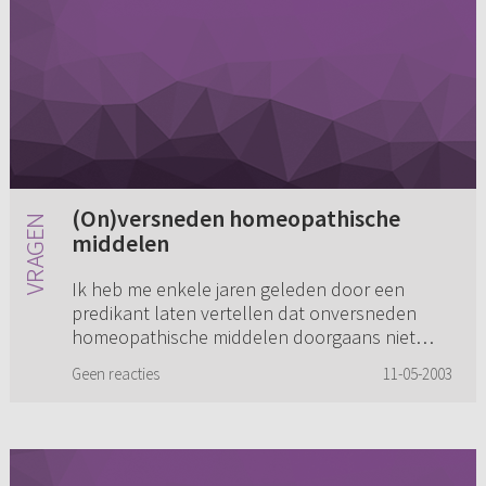
(On)versneden homeopathische
middelen
Ik heb me enkele jaren geleden door een
predikant laten vertellen dat onversneden
homeopathische middelen doorgaans niet
slecht zijn, maar versneden (verdund) wel,
Geen reacties
11-05-2003
omdat er dan boze geesten in het mid...