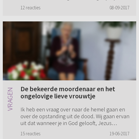
al een chris...
12 reacties
08-09-2017
De bekeerde moordenaar en het
ongelovige lieve vrouwtje
Ik heb een vraag over naar de hemel gaan en
over de opstanding uit de dood. Wij gaan ervan
uit dat wanneer je in God gelooft, Jezus
Christus als Zijn Zoon en onze Verlosser
15 reacties
19-06-2017
aanneemt en wanneer je beke...