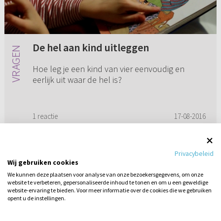
De hel aan kind uitleggen
Hoe leg je een kind van vier eenvoudig en
eerlijk uit waar de hel is?
1 reactie
17-08-2016
Privacybeleid
Wij gebruiken cookies
1
2
3
4
5
We kunnen deze plaatsen voor analyse van onze bezoekersgegevens, om onze
website te verbeteren, gepersonaliseerde inhoud te tonen en om u een geweldige
website-ervaring te bieden. Voor meer informatie over de cookies die we gebruiken
opent u de instellingen.