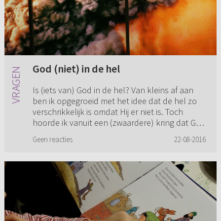
God (niet) in de hel
Is (iets van) God in de hel? Van kleins af aan
ben ik opgegroeid met het idee dat de hel zo
verschrikkelijk is omdat Hij er niet is. Toch
hoorde ik vanuit een (zwaardere) kring dat God
juist in de hel...
Geen reacties
22-08-2016