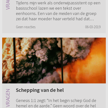
Tijdens mijn werk als onderwijsassistent op een
basisschool lazen we een tekst over
eenhoorns. Een van de meiden van de groep
zei dat haar moeder haar verteld had dat
Jezus op een eenhoorn zit in de h...
Geen reacties
06-03-2019
Schepping van de hel
Genesis 1:1 zegt: “In het begin schiep God de
hemel en de aarde.” Geen woord over de hel