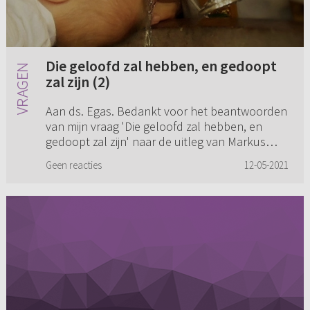
Die geloofd zal hebben, en gedoopt
zal zijn (2)
Aan ds. Egas. Bedankt voor het beantwoorden
van mijn vraag 'Die geloofd zal hebben, en
gedoopt zal zijn' naar de uitleg van Markus
16:16. Ik ben gedoopt en sta achter de
Geen reacties
12-05-2021
kinderdoop. Mijn vraag was zek...