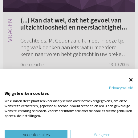
(...) Kan dat wel, dat het gevoel van
uitzichtloosheid en neerslachtigheid
zo sterk is, ondanks dat je weet wie
Geachte ds. M. Goudriaan. Ik moet in deze tijd
de Heere voor je is?
nog vaak denken aan iets wat u meerdere
keren naar voren hebt gebracht in uw preken
toen u in onze gemeente stond. Het ging er
Geen reacties
13-10-2006
dan over dat het leven zo ...
Privacybeleid
Wij gebruiken cookies
1
2
We kunnen deze plaatsen voor analyse van onze bezoekersgegevens, om onze
website te verbeteren, gepersonaliseerde inhoud te tonen en om u een geweldige
website-ervaring te bieden. Voor meer informatie over de cookies die we gebruiken
opent u de instellingen.
Stel hier
een vraag
design website door
Accepteer alles
Weigeren