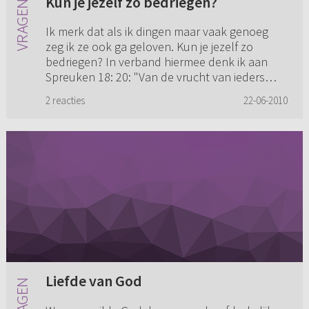
Kun je jezelf zo bedriegen?
Ik merk dat als ik dingen maar vaak genoeg
zeg ik ze ook ga geloven. Kun je jezelf zo
bedriegen? In verband hiermee denk ik aan
Spreuken 18: 20: "Van de vrucht van ieders
mond zal zijn buik verzadigd ...
2 reacties
22-06-2010
Liefde van God