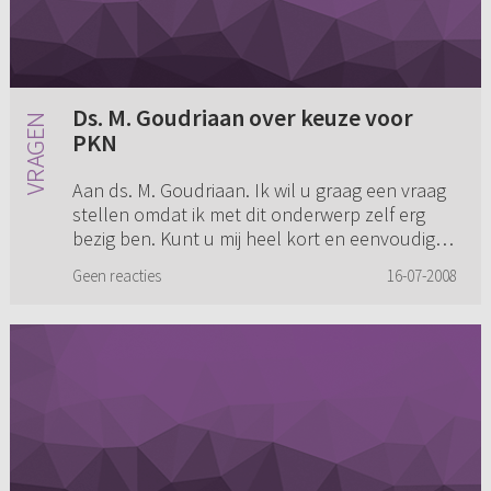
Ds. M. Goudriaan over keuze voor
PKN
Aan ds. M. Goudriaan. Ik wil u graag een vraag
stellen omdat ik met dit onderwerp zelf erg
bezig ben. Kunt u mij heel kort en eenvoudig
zeggen waarom u er toch voor hebt gekozen,
Geen reacties
16-07-2008
in afhankelijkheid va...