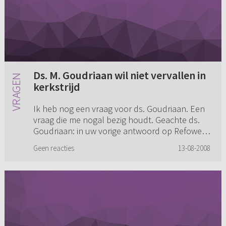
Ds. M. Goudriaan wil niet vervallen in
kerkstrijd
Ik heb nog een vraag voor ds. Goudriaan. Een
vraag die me nogal bezig houdt. Geachte ds.
Goudriaan: in uw vorige antwoord op Refoweb
zei u dat u er niet mee eens was en u er bang
Geen reacties
13-08-2008
voor was dat er weer...