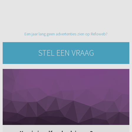
Een jaar lang geen advertenties zien op Refoweb?
STEL EEN VRAAG