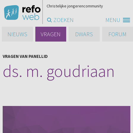
Christelijke jongerencommunity
ZOEKEN
MENU
NIEUWS
VRAGEN
DWARS
FORUM
VRAGEN VAN PANELLID
ds. m. goudriaan