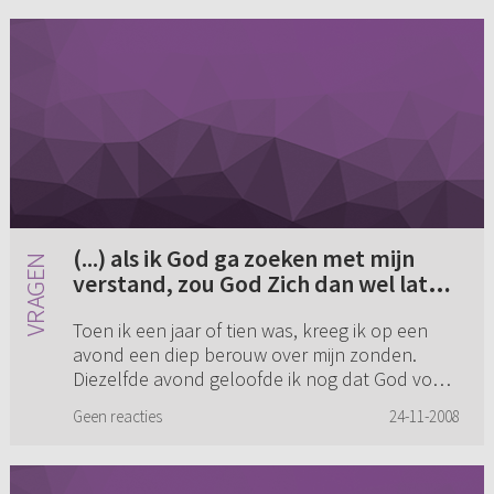
(...) als ik God ga zoeken met mijn
verstand, zou God Zich dan wel laten
vinden of laat hij zich alleen vinden
Toen ik een jaar of tien was, kreeg ik op een
bij mensen die zich een zondaar
avond een diep berouw over mijn zonden.
voelen en Hem écht nodig hebben
Diezelfde avond geloofde ik nog dat God voor
met hun hele hart? (...)
mij gestorven was. Bij tijden had ik droefheid
Geen reacties
24-11-2008
over mijn zonden of bl...