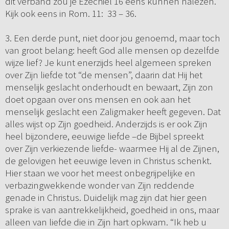
dit verband zou je Ezechiël 16 eens kunnen nalezen.
Kijk ook eens in Rom. 11: 33 – 36.
3. Een derde punt, niet door jou genoemd, maar toch
van groot belang: heeft God alle mensen op dezelfde
wijze lief? Je kunt enerzijds heel algemeen spreken
over Zijn liefde tot “de mensen”, daarin dat Hij het
menselijk geslacht onderhoudt en bewaart, Zijn zon
doet opgaan over ons mensen en ook aan het
menselijk geslacht een Zaligmaker heeft gegeven. Dat
alles wijst op Zijn goedheid. Anderzijds is er ook Zijn
heel bijzondere, eeuwige liefde –de Bijbel spreekt
over Zijn verkiezende liefde- waarmee Hij al de Zijnen,
de gelovigen het eeuwige leven in Christus schenkt.
Hier staan we voor het meest onbegrijpelijke en
verbazingwekkende wonder van Zijn reddende
genade in Christus. Duidelijk mag zijn dat hier geen
sprake is van aantrekkelijkheid, goedheid in ons, maar
alleen van liefde die in Zijn hart opkwam. “Ik heb u