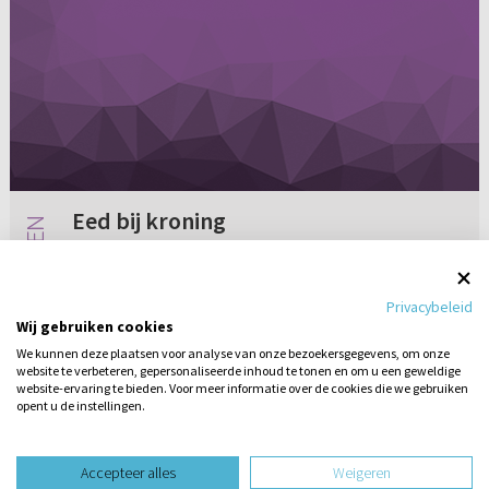
Eed bij kroning
Ik heb een vraag voor iemand van een van de
christelijke politieke partijen. Binnenkort wordt
Privacybeleid
Willem-Alexander gekroond tot koning van ons
Wij gebruiken cookies
land. Nu hoorde ik pas op de radio een
We kunnen deze plaatsen voor analyse van onze bezoekersgegevens, om onze
interview met Marianne...
website te verbeteren, gepersonaliseerde inhoud te tonen en om u een geweldige
1 reactie
15-04-2013
website-ervaring te bieden. Voor meer informatie over de cookies die we gebruiken
opent u de instellingen.
Stel hier
een vraag
design website door
Accepteer alles
Weigeren