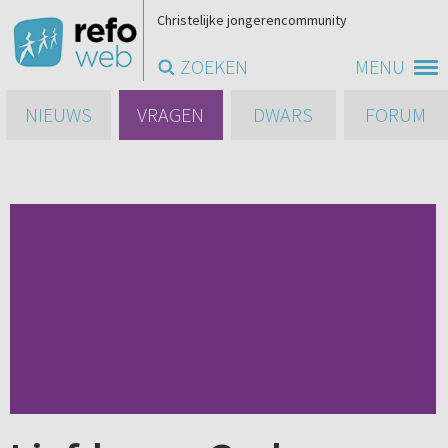
Christelijke jongerencommunity
ZOEKEN
MENU
NIEUWS
VRAGEN
DWARS
FORUM