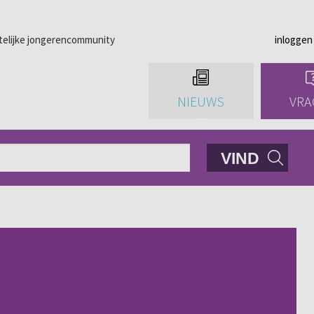
telijke jongerencommunity
inloggen
NIEUWS
VRA
VIND