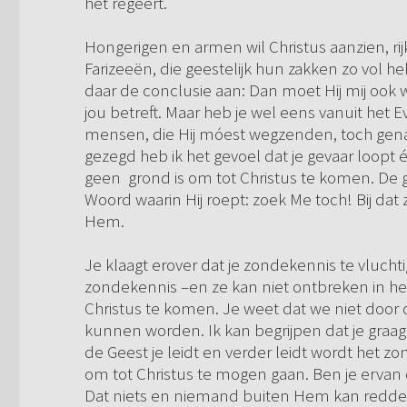
het regeert.
Hongerigen en armen wil Christus aanzien, ri
Farizeeën, die geestelijk hun zakken zo vol he
daar de conclusie aan: Dan moet Hij mij ook
jou betreft. Maar heb je wel eens vanuit het Ev
mensen, die Hij móest wegzenden, toch genade
gezegd heb ik het gevoel dat je gevaar loopt é
geen grond is om tot Christus te komen. De 
Woord waarin Hij roept: zoek Me toch! Bij d
Hem.
Je klaagt erover dat je zondekennis te vluchtig
zondekennis –en ze kan niet ontbreken in het
Christus te komen. Je weet dat we niet door
kunnen worden. Ik kan begrijpen dat je graag 
de Geest je leidt en verder leidt wordt het z
om tot Christus te mogen gaan. Ben je ervan o
Dat niets en niemand buiten Hem kan redden?