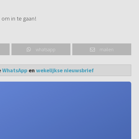
d om in te gaan!
whatsapp
mailen
e
WhatsApp
en
wekelijkse nieuwsbrief