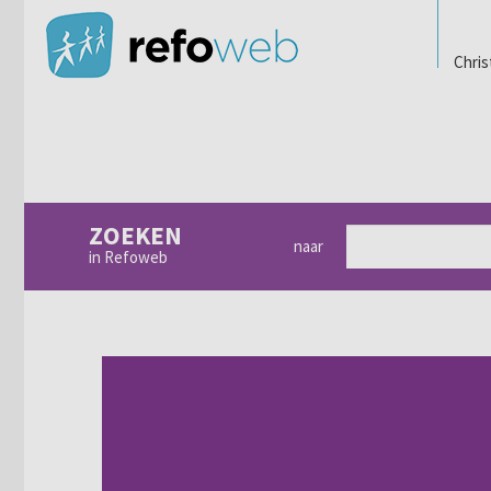
Chris
ZOEKEN
naar
in Refoweb