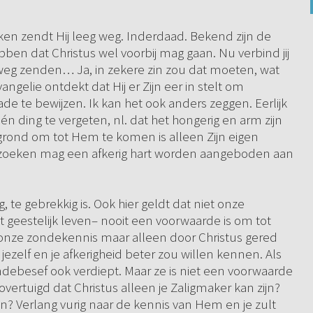
jken zendt Hij leeg weg. Inderdaad. Bekend zijn de
bben dat Christus wel voorbij mag gaan. Nu verbind jij
 weg zenden… Ja, in zekere zin zou dat moeten, wat
angelie ontdekt dat Hij er Zijn eer in stelt om
 te bewijzen. Ik kan het ook anders zeggen. Eerlijk
én ding te vergeten, nl. dat het hongerig en arm zijn
grond om tot Hem te komen is alleen Zijn eigen
at zoeken mag een afkerig hart worden aangeboden aan
, te gebrekkig is. Ook hier geldt dat niet onze
 geestelijk leven– nooit een voorwaarde is om tot
 onze zondekennis maar alleen door Christus gered
jezelf en je afkerigheid beter zou willen kennen. Als
ondebesef ook verdiept. Maar ze is niet een voorwaarde
vertuigd dat Christus alleen je Zaligmaker kan zijn?
 Verlang vurig naar de kennis van Hem en je zult