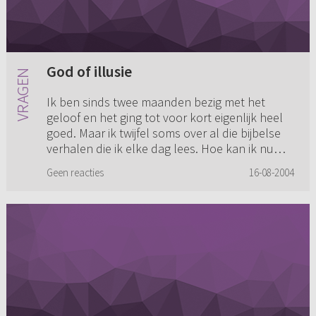
God of illusie
Ik ben sinds twee maanden bezig met het
geloof en het ging tot voor kort eigenlijk heel
goed. Maar ik twijfel soms over al die bijbelse
verhalen die ik elke dag lees. Hoe kan ik nu
weten of God echt i...
Geen reacties
16-08-2004