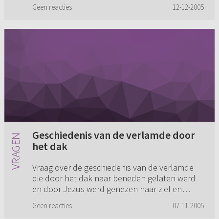
dat de rest van mijn familie en sommige
Geen reacties
12-12-2005
vrienden niet geloven....
Geschiedenis van de verlamde door
het dak
Vraag over de geschiedenis van de verlamde
die door het dak naar beneden gelaten werd
en door Jezus werd genezen naar ziel en
lichaam. Ik heb hier twee verschillende preken
Geen reacties
07-11-2005
over gehoord. De eerste pre...