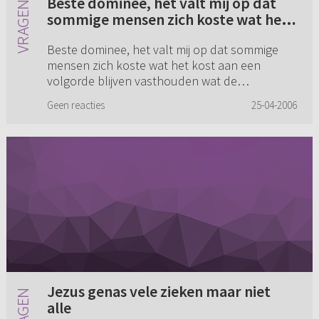
Beste dominee, het valt mij op dat
sommige mensen zich koste wat het
kost aan een volgorde blijven
Beste dominee, het valt mij op dat sommige
vasthouden wat de bekeringsweg
mensen zich koste wat het kost aan een
betreft (...)
volgorde blijven vasthouden wat de
bekeringsweg betreft. De makers van de H.C.
Geen reacties
25-04-2006
hebben hun vragen en antwoorden toevall...
Jezus genas vele zieken maar niet
alle