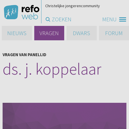
Christelijke jongerencommunity
ZOEKEN
MENU
NIEUWS
VRAGEN
DWARS
FORUM
VRAGEN VAN PANELLID
ds. j. koppelaar