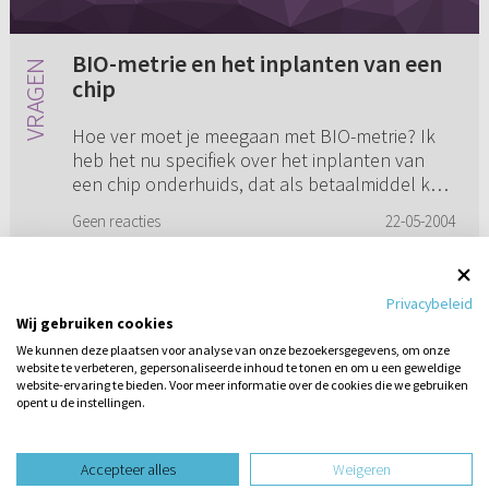
BIO-metrie en het inplanten van een
chip
Hoe ver moet je meegaan met BIO-metrie? Ik
heb het nu specifiek over het inplanten van
een chip onderhuids, dat als betaalmiddel kan
dienen, maar tevens ook als
Geen reacties
22-05-2004
identificatiemiddel. Ik stel met name d...
Privacybeleid
Wij gebruiken cookies
1
2
We kunnen deze plaatsen voor analyse van onze bezoekersgegevens, om onze
website te verbeteren, gepersonaliseerde inhoud te tonen en om u een geweldige
website-ervaring te bieden. Voor meer informatie over de cookies die we gebruiken
opent u de instellingen.
Stel hier
een vraag
design website door
Accepteer alles
Weigeren