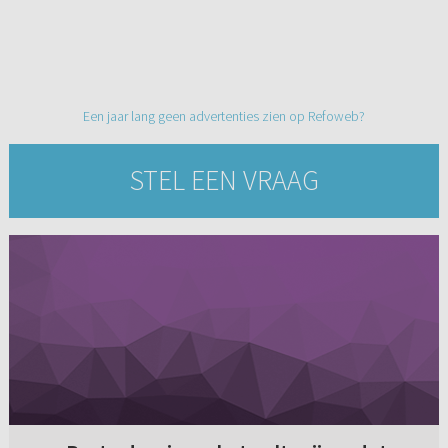
Een jaar lang geen advertenties zien op Refoweb?
STEL EEN VRAAG