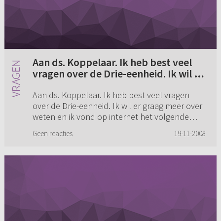
Aan ds. Koppelaar. Ik heb best veel
vragen over de Drie-eenheid. Ik wil er
graag meer over weten (...)
Aan ds. Koppelaar. Ik heb best veel vragen
over de Drie-eenheid. Ik wil er graag meer over
weten en ik vond op internet het volgende
artikel https://www.wat-is-waarheid.info/drie-
Geen reacties
19-11-2008
eenheid.htm. Wat vind...