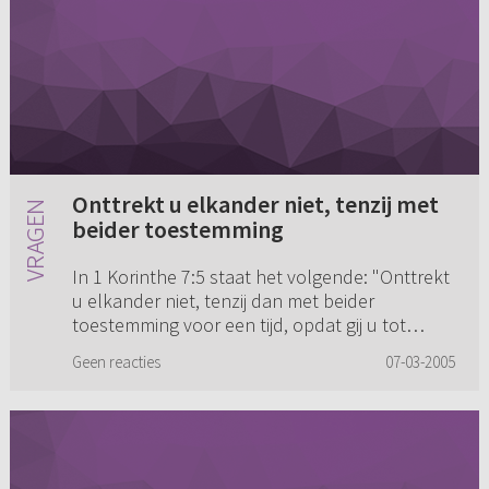
Onttrekt u elkander niet, tenzij met
beider toestemming
In 1 Korinthe 7:5 staat het volgende: "Onttrekt
u elkander niet, tenzij dan met beider
toestemming voor een tijd, opdat gij u tot
vasten en bidden moogt verledigen; en komt
Geen reacties
07-03-2005
wederom bijeen, opdat u de ...