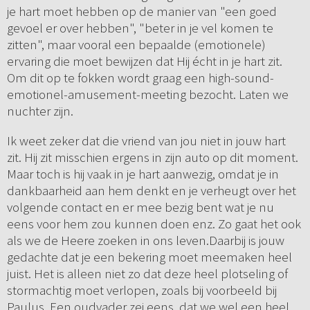
je hart moet hebben op de manier van "een goed
gevoel er over hebben", "beter in je vel komen te
zitten", maar vooral een bepaalde (emotionele)
ervaring die moet bewijzen dat Hij écht in je hart zit.
Om dit op te fokken wordt graag een high-sound-
emotionel-amusement-meeting bezocht. Laten we
nuchter zijn.
Ik weet zeker dat die vriend van jou niet in jouw hart
zit. Hij zit misschien ergens in zijn auto op dit moment.
Maar toch is hij vaak in je hart aanwezig, omdat je in
dankbaarheid aan hem denkt en je verheugt over het
volgende contact en er mee bezig bent wat je nu
eens voor hem zou kunnen doen enz. Zo gaat het ook
als we de Heere zoeken in ons leven.Daarbij is jouw
gedachte dat je een bekering moet meemaken heel
juist. Het is alleen niet zo dat deze heel plotseling of
stormachtig moet verlopen, zoals bij voorbeeld bij
Paulus. Een oudvader zei eens, dat we wel een heel