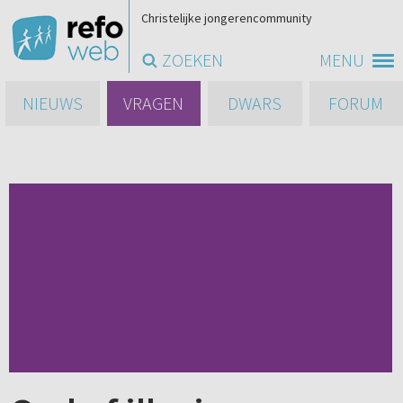
Christelijke jongerencommunity
ZOEKEN
MENU
NIEUWS
VRAGEN
DWARS
FORUM