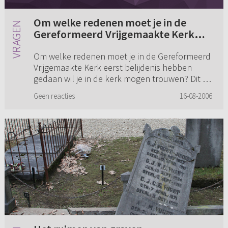
Om welke redenen moet je in de
Gereformeerd Vrijgemaakte Kerk
eerst belijdenis hebben gedaan wil je
Om welke redenen moet je in de Gereformeerd
in de kerk mogen trouwen? (...)
Vrijgemaakte Kerk eerst belijdenis hebben
gedaan wil je in de kerk mogen trouwen? Dit is
in andere kerken toch niet zo? Bijv. in de Ger.
Geen reacties
16-08-2006
Gem., enz?