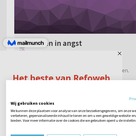
Leven in angst
Ik leef de laatste tijd echt in pure angst.
Angst voor de hel, angst om gestraft te
worden, angst om veroordeeld te worden.
Ook bij elke zonde doe ik doe, voel ik
meteen schuldgevoel en wil ik dit met...
5 reacties
18-07-2014
Pri
Wij gebruiken cookies
We kunnen deze plaatsen voor analyse van onze bezoekersgegevens, om onze web
verbeteren, gepersonaliseerde inhoud te tonen en om u een geweldige website-erv
bieden. Voor meer informatie over de cookies die we gebruiken opent u de instelli