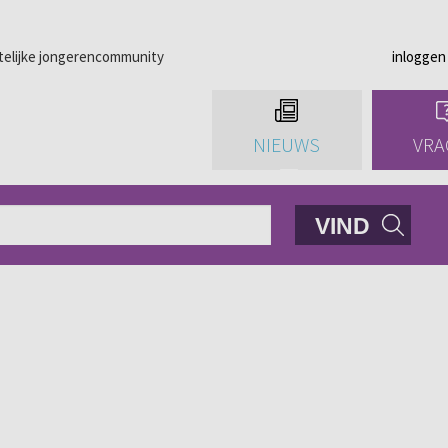
telijke jongerencommunity
inloggen
NIEUWS
VRA
VIND