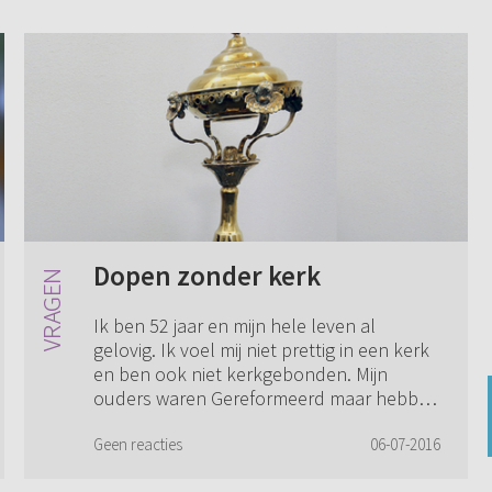
Dopen zonder kerk
Ik ben 52 jaar en mijn hele leven al
gelovig. Ik voel mij niet prettig in een kerk
en ben ook niet kerkgebonden. Mijn
ouders waren Gereformeerd maar hebben
ons nooit laten dopen omdat ze vonden
dat wi...
Geen reacties
06-07-2016