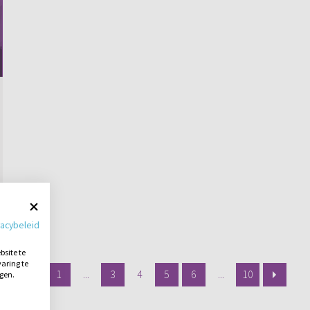
vacybeleid
site te
aring te
1
...
3
4
5
6
...
10
ngen.