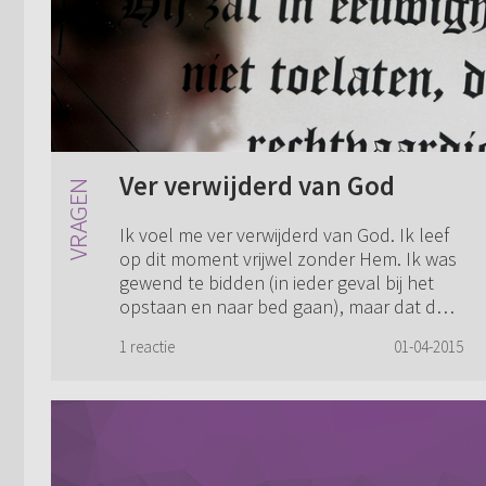
Ver verwijderd van God
Ik voel me ver verwijderd van God. Ik leef
op dit moment vrijwel zonder Hem. Ik was
gewend te bidden (in ieder geval bij het
opstaan en naar bed gaan), maar dat doe
ik het laatste halfjaar eigenlijk n...
1 reactie
01-04-2015