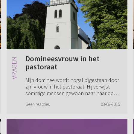
Domineesvrouw in het
pastoraat
Mijn dominee wordt nogal bijgestaan door
zijn vrouw in het pastoraat. Hij verwijst
sommige mensen gewoon naar haar door
omdat ze ook wat wil betekenen voor de
Geen reacties
03-08-2015
gemeente. Ze is daarmee erg in de weer
en...