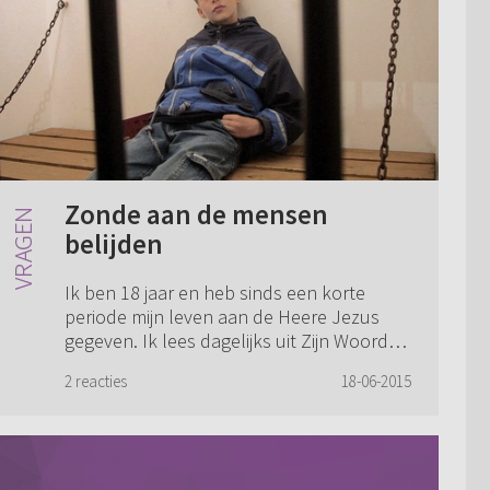
Zonde aan de mensen
belijden
Ik ben 18 jaar en heb sinds een korte
periode mijn leven aan de Heere Jezus
gegeven. Ik lees dagelijks uit Zijn Woord
en sta in het weekend op straat om
2 reacties
18-06-2015
mensen over de Heere Jezus te vertellen.
Pasgel...