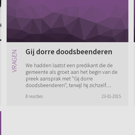
Gij dorre doodsbeenderen
We hadden laatst een predikant die de
gemeente als groet aan het begin van de
preek aansprak met "Gij dorre
doodsbeenderen", terwijl hij zichzelf
identificeerde met Ezechiël. Toen ik een
8 reacties
23-01-2015
ouderling hie...