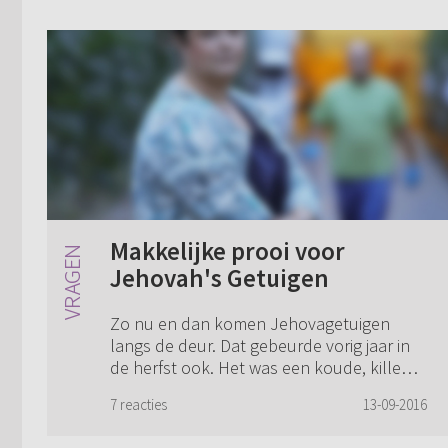
Makkelijke prooi voor
Jehovah's Getuigen
Zo nu en dan komen Jehovagetuigen
langs de deur. Dat gebeurde vorig jaar in
de herfst ook. Het was een koude, kille
dag en dit echtpaar zag er verkleumd uit.
7 reacties
13-09-2016
Ik heb gezegd: “Ach kom maar even
binnen, ...