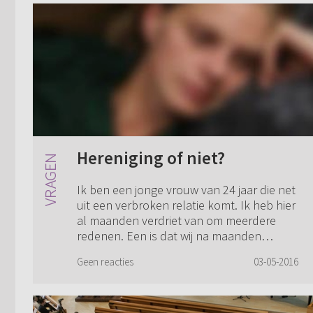
Hereniging of niet?
Ik ben een jonge vrouw van 24 jaar die net
uit een verbroken relatie komt. Ik heb hier
al maanden verdriet van om meerdere
redenen. Een is dat wij na maanden
gewacht te hebben en deze weg ook
Geen reacties
03-05-2016
biddend ...