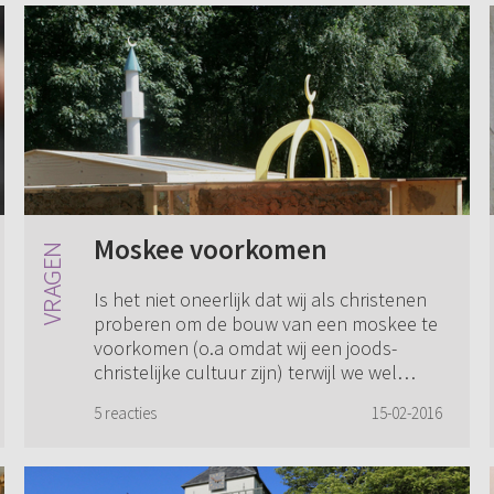
Moskee voorkomen
Is het niet oneerlijk dat wij als christenen
proberen om de bouw van een moskee te
voorkomen (o.a omdat wij een joods-
christelijke cultuur zijn) terwijl we wel
willen dat er in islamitische landen (du...
5 reacties
15-02-2016