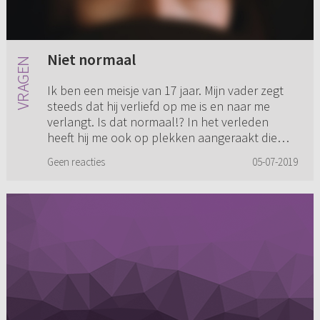
Niet normaal
Ik ben een meisje van 17 jaar. Mijn vader zegt
steeds dat hij verliefd op me is en naar me
verlangt. Is dat normaal!? In het verleden
heeft hij me ook op plekken aangeraakt die
privé zijn. Hij zegt da...
Geen reacties
05-07-2019