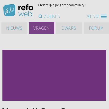
Christelijke jongerencommunity
ZOEKEN
MENU
NIEUWS
VRAGEN
DWARS
FORUM