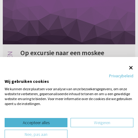
Op excursie naar een moskee
Mag je als christen op excursie naar een
moskee?
Privacybeleid
Wij gebruiken cookies
We kunnen deze plaatsen voor analyse van onze bezoekersgegevens, om onze
website te verbeteren, gepersonaliseerde inhoud te tonen en om u een geweldige
Geen reacties
01-10-2004
website-ervaring te bieden. Voor meer informatie over de cookies die we gebruiken
opent u de instellingen.
Stel hier
een vraag
design website door
Accepteer alles
Weigeren
website-ontwikkeling door
Nee, pas aan