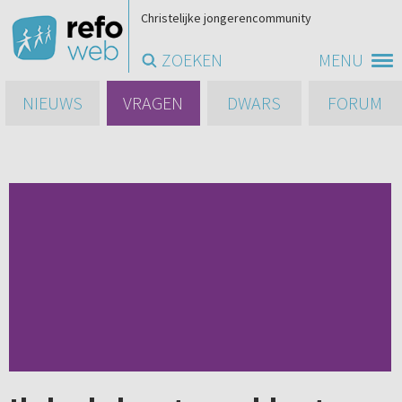
Christelijke jongerencommunity
ZOEKEN
MENU
NIEUWS
VRAGEN
DWARS
FORUM