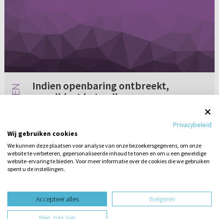
Indien openbaring ontbreekt,
verwildert het volk
Ik ben op zoek naar een preek of een
Privacybeleid
verklaring van Spreuken 29:18 "Indien
Wij gebruiken cookies
openbaring ontbreekt, verwildert het volk,
We kunnen deze plaatsen voor analyse van onze bezoekersgegevens, om onze
maar heil hem die de wet bewaart".
website te verbeteren, gepersonaliseerde inhoud te tonen en om u een geweldige
Geen reacties
18-01-2004
website-ervaring te bieden. Voor meer informatie over de cookies die we gebruiken
opent u de instellingen.
Stel hier
een vraag
design website door
Accepteer alles
Weigeren
website-ontwikkeling door
Nee, pas aan