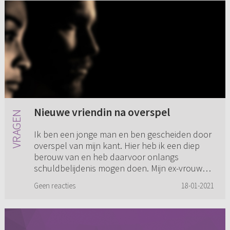
Nieuwe vriendin na overspel
Ik ben een jonge man en ben gescheiden door
overspel van mijn kant. Hier heb ik een diep
berouw van en heb daarvoor onlangs
schuldbelijdenis mogen doen. Mijn ex-vrouw
wil niks meer van mij weten en ...
Geen reacties
18-01-2021