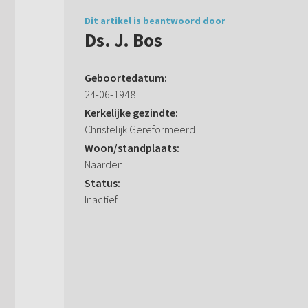
Dit artikel is beantwoord door
Ds. J. Bos
Geboortedatum:
24-06-1948
Kerkelijke gezindte:
Christelijk Gereformeerd
Woon/standplaats:
Naarden
Status:
Inactief