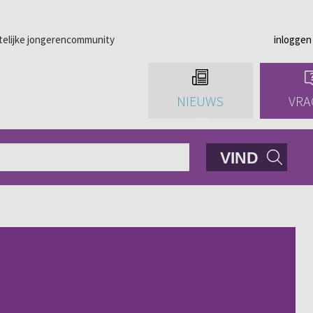
telijke jongerencommunity
inloggen
NIEUWS
VRA
VIND