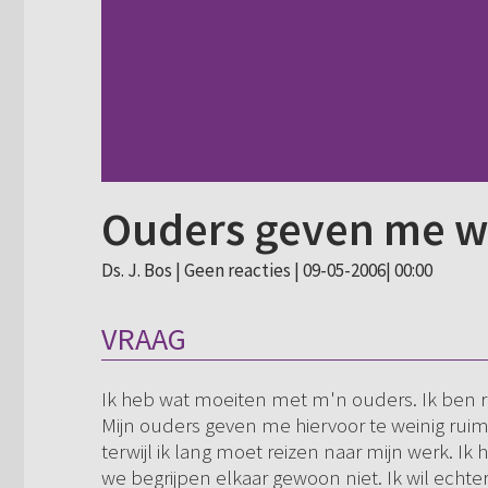
Ouders geven me w
Ds. J. Bos |
Geen reacties
| 09-05-2006| 00:00
VRAAG
Ik heb wat moeiten met m'n ouders. Ik ben ro
Mijn ouders geven me hiervoor te weinig rui
terwijl ik lang moet reizen naar mijn werk. Ik
we begrijpen elkaar gewoon niet. Ik wil echter