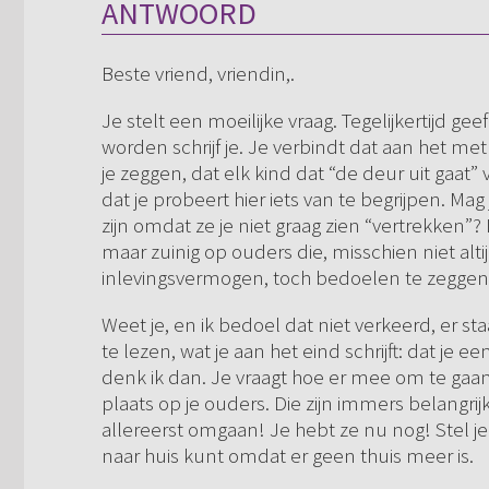
ANTWOORD
Beste vriend, vriendin,.
Je stelt een moeilijke vraag. Tegelijkertijd geef
worden schrijf je. Je verbindt dat aan het me
je zeggen, dat elk kind dat “de deur uit gaat
dat je probeert hier iets van te begrijpen. Ma
zijn omdat ze je niet graag zien “vertrekken”? 
maar zuinig op ouders die, misschien niet al
inlevingsvermogen, toch bedoelen te zeggen:
Weet je, en ik bedoel dat niet verkeerd, er st
te lezen, wat je aan het eind schrijft: dat je
denk ik dan. Je vraagt hoe er mee om te gaan. 
plaats op je ouders. Die zijn immers belangri
allereerst omgaan! Je hebt ze nu nog! Stel j
naar huis kunt omdat er geen thuis meer is.