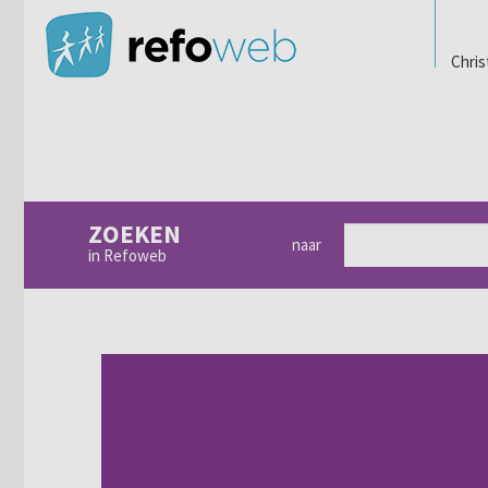
Chris
ZOEKEN
naar
in Refoweb