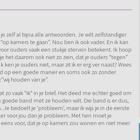
 je zelf al bijna alle antwoorden. Je wilt zelfstandiger
t “op kamers te gaan”. Nou ben ik ook vader. En ik kan
” voor ouders vaak een stukje sterven betekent. Ik hoop
g je het daarom ook niet zo zien, dat je ouders “tegen”
Ik ken je ouders niet, maar zit ik er erg ver naast? Wees
tijd op een goede manier en soms ook zo zonder
”wij houden van je”.
aat zo vaak “ik“ in je brief. Het deed me echter goed om
 een goede band met ze houden wilt. Die band is er dus,
Je bedoelt je ‘probleem’, maar ik wijs je in de eerste
jker voor jou dan je probleem. Met hen moet je
e eens voor, dat je op kamers zou wonen en niet meer