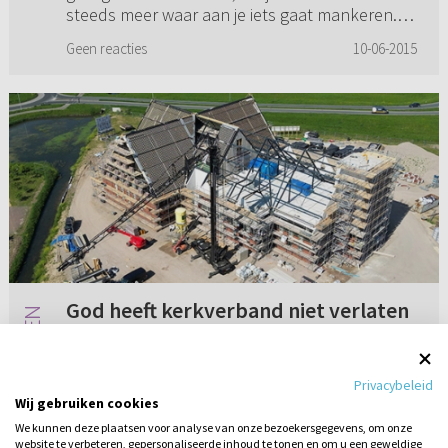
steeds meer waar aan je iets gaat mankeren.
De ene keer gaa...
Geen reacties
10-06-2015
God heeft kerkverband niet verlaten
Binnenkort vergadert het curatorium weer. Als
er nieuwe studenten aangenomen worden,
Privacybeleid
danken we de Heere en zeggen we: “De Heere
Wij gebruiken cookies
heeft nog naar ons omgezien, hij heeft ons
We kunnen deze plaatsen voor analyse van onze bezoekersgegevens, om onze
kerkverband niet verlaten”, e...
website te verbeteren, gepersonaliseerde inhoud te tonen en om u een geweldige