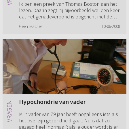
Ik ben een preek van Thomas Boston aan het
genadeverbond is opgericht met de
lezen. Daarin zegt hij bijvoorbeeld wel een keer
uitverkorenen. Maar in zijn preek
dat het genadeverbond is opgericht met de
roept hij alle mensen (...)
uitverkorenen. Maar in zijn preek roept hij alle
Geen reacties
10-06-2008
mensen, dus niet-...
Hypochondrie van vader
Mijn vader van 79 jaar heeft nogal eens iets als
het over zijn gezondheid gaat. Nu is dat zo
gezegd heel ‘normaal’; als je ouder wordt is er