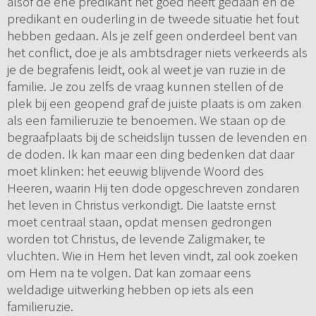
alsof de ene predikant het goed heeft gedaan en de
predikant en ouderling in de tweede situatie het fout
hebben gedaan. Als je zelf geen onderdeel bent van
het conflict, doe je als ambtsdrager niets verkeerds als
je de begrafenis leidt, ook al weet je van ruzie in de
familie. Je zou zelfs de vraag kunnen stellen of de
plek bij een geopend graf de juiste plaats is om zaken
als een familieruzie te benoemen. We staan op de
begraafplaats bij de scheidslijn tussen de levenden en
de doden. Ik kan maar een ding bedenken dat daar
moet klinken: het eeuwig blijvende Woord des
Heeren, waarin Hij ten dode opgeschreven zondaren
het leven in Christus verkondigt. Die laatste ernst
moet centraal staan, opdat mensen gedrongen
worden tot Christus, de levende Zaligmaker, te
vluchten. Wie in Hem het leven vindt, zal ook zoeken
om Hem na te volgen. Dat kan zomaar eens
weldadige uitwerking hebben op iets als een
familieruzie.