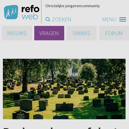
Christelijke jongerencommunity
ZOEKEN
MENU
NIEUWS
VRAGEN
DWARS
FORUM