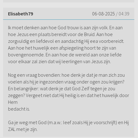
Elisabeth79
06-08-2025
/ 04:39
Ik moet denken aan hoe God trouw is aan zijn volk. En aan
hoe Jezus een plaats bereidt voor de Bruid. Aan hoe
zorgvuldig en liefdevol en aandachtig Hij eea voorbereidt.
Aan hoe het huwelijk een afspiegeling hoort te zijn van
bovengenoemde. En aan hoe de wereld aan onze liefde
voor elkaar zal zien dat wij leerlingen van Jezus zijn.
Nog een vraag bovendien: hoe denk je dat je man zich zou
voelen als hij je ingezonden vraag onder ogen zou krijgen?
En belangrijker: wat denk je dat God Zelf tegen je zou
zeggen? Vergeet niet dat Hij heilig is en dat het huwelijk door
Hem
bedacht is.
Ga je weg met God (m.a.w.: leef zoals Hij je voorschrijft) en Hij
ZAL met je zijn.