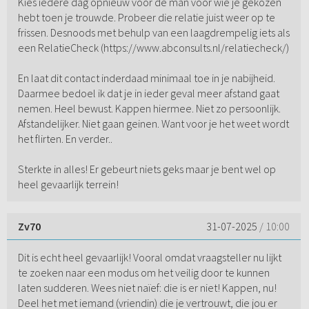
Kies iedere dag opnieuw voor de man voor wie je gekozen
hebt toen je trouwde. Probeer die relatie juist weer op te
frissen. Desnoods met behulp van een laagdrempelig iets als
een RelatieCheck (https://www.abconsults.nl/relatiecheck/)
En laat dit contact inderdaad minimaal toe in je nabijheid.
Daarmee bedoel ik dat je in ieder geval meer afstand gaat
nemen. Heel bewust. Kappen hiermee. Niet zo persoonlijk.
Afstandelijker. Niet gaan geinen. Want voor je het weet wordt
het flirten. En verder..
Sterkte in alles! Er gebeurt niets geks maar je bent wel op
heel gevaarlijk terrein!
Zv70
31-07-2025
/ 10:00
Dit is echt heel gevaarlijk! Vooral omdat vraagsteller nu lijkt
te zoeken naar een modus om het veilig door te kunnen
laten sudderen. Wees niet naïef: die is er niet! Kappen, nu!
Deel het met iemand (vriendin) die je vertrouwt, die jou er