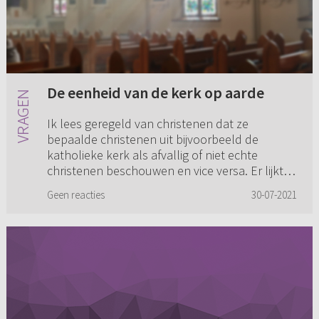
De eenheid van de kerk op aarde
Ik lees geregeld van christenen dat ze
bepaalde christenen uit bijvoorbeeld de
katholieke kerk als afvallig of niet echte
christenen beschouwen en vice versa. Er lijkt
een tweespalt tussen de kathol...
Geen reacties
30-07-2021