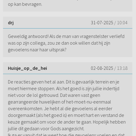
op kan bevragen.
drj
31-07-2025
/ 10:04
Geweldig antwoord! Als de man van vragenstelster verliefd
was op zijn collega, zou ze dan ook willen dat hij zijn
gevoelens naar haar uitsprak?
Huisje_op_de_hei
02-08-2025
/ 13:18
De reacties geven het al aan. Dit is gevaarlijk terrein en je
moet hiermee stoppen. Als het goed is zijn jullie indertijd
niet voor de lol getrouwd. Dat waren vast geen
gearrangeerde huwelijken of het-moet-nu-eenmaal
overeenkomsten. Je hebt al die gevoelens al eerder
doorgemaakt (als het goed is) en moet hart en verstand de
keuze gemaakt om voor de ander te gaan. Hopelijk hebben
jullie dit gedaan voor Gods aangezicht.
Ik ga er vanuit dat je weet hoe die gevoelens voelen en dat