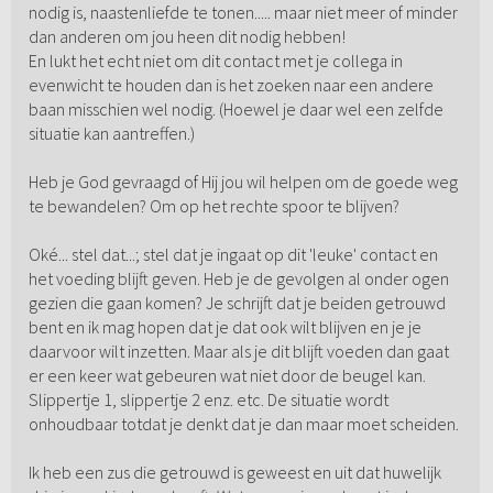
nodig is, naastenliefde te tonen..... maar niet meer of minder
dan anderen om jou heen dit nodig hebben!
En lukt het echt niet om dit contact met je collega in
evenwicht te houden dan is het zoeken naar een andere
baan misschien wel nodig. (Hoewel je daar wel een zelfde
situatie kan aantreffen.)
Heb je God gevraagd of Hij jou wil helpen om de goede weg
te bewandelen? Om op het rechte spoor te blijven?
Oké... stel dat...; stel dat je ingaat op dit 'leuke' contact en
het voeding blijft geven. Heb je de gevolgen al onder ogen
gezien die gaan komen? Je schrijft dat je beiden getrouwd
bent en ik mag hopen dat je dat ook wilt blijven en je je
daarvoor wilt inzetten. Maar als je dit blijft voeden dan gaat
er een keer wat gebeuren wat niet door de beugel kan.
Slippertje 1, slippertje 2 enz. etc. De situatie wordt
onhoudbaar totdat je denkt dat je dan maar moet scheiden.
Ik heb een zus die getrouwd is geweest en uit dat huwelijk