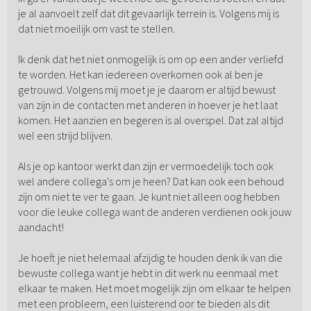
je al aanvoelt zelf dat dit gevaarlijk terrein is. Volgens mij is
dat niet moeilijk om vast te stellen.
Ik denk dat het niet onmogelijk is om op een ander verliefd
te worden. Het kan iedereen overkomen ook al ben je
getrouwd. Volgens mij moet je je daarom er altijd bewust
van zijn in de contacten met anderen in hoever je het laat
komen. Het aanzien en begeren is al overspel. Dat zal altijd
wel een strijd blijven.
Als je op kantoor werkt dan zijn er vermoedelijk toch ook
wel andere collega's om je heen? Dat kan ook een behoud
zijn om niet te ver te gaan. Je kunt niet alleen oog hebben
voor die leuke collega want de anderen verdienen ook jouw
aandacht!
Je hoeft je niet helemaal afzijdig te houden denk ik van die
bewuste collega want je hebt in dit werk nu eenmaal met
elkaar te maken. Het moet mogelijk zijn om elkaar te helpen
met een probleem, een luisterend oor te bieden als dit