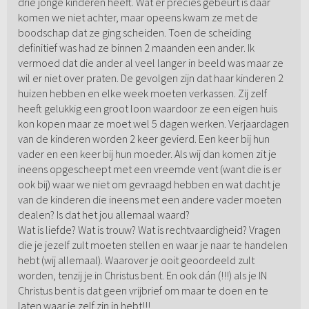
drie jonge kinderen heeft. Wat er precies gebeurt is daar
komen we niet achter, maar opeens kwam ze met de
boodschap dat ze ging scheiden. Toen de scheiding
definitief was had ze binnen 2 maanden een ander. Ik
vermoed dat die ander al veel langer in beeld was maar ze
wil er niet over praten. De gevolgen zijn dat haar kinderen 2
huizen hebben en elke week moeten verkassen. Zij zelf
heeft gelukkig een groot loon waardoor ze een eigen huis
kon kopen maar ze moet wel 5 dagen werken. Verjaardagen
van de kinderen worden 2 keer gevierd. Een keer bij hun
vader en een keer bij hun moeder. Als wij dan komen zit je
ineens opgescheept met een vreemde vent (want die is er
ook bij) waar we niet om gevraagd hebben en wat dacht je
van de kinderen die ineens met een andere vader moeten
dealen? Is dat het jou allemaal waard?
Wat is liefde? Wat is trouw? Wat is rechtvaardigheid? Vragen
die je jezelf zult moeten stellen en waar je naar te handelen
hebt (wij allemaal). Waarover je ooit geoordeeld zult
worden, tenzij je in Christus bent. En ook dán (!!!) als je IN
Christus bent is dat geen vrijbrief om maar te doen en te
laten waar je zelf zin in hebt!!!