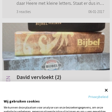
daar Heere met kleine letters. Staat er dus in
de grondtekst niet: JH...
3 reacties
06-01-2017
David vervloekt (2)
N.a.v. het antwoord van ds. H. Peet met als
onderwerp “David vervloekt” zou ik wel eens
Privacybeleid
willen weten wat hij in dit kader vindt van 1
Wij gebruiken cookies
Koningen 2:9.
We kunnen deze plaatsen voor analyse van onze bezoekersgegevens, om onze
website te verbeteren, gepersonaliseerde inhoud te tonen en om u een geweldige