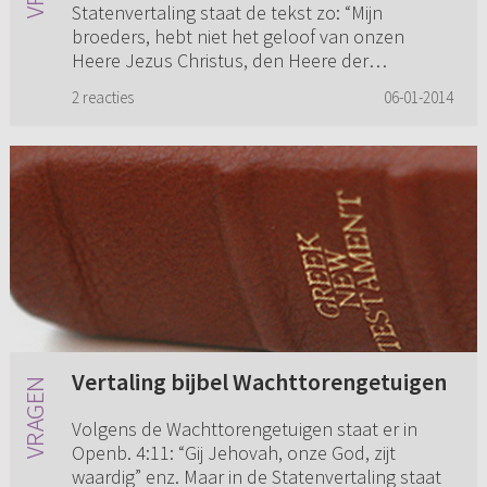
Statenvertaling staat de tekst zo: “Mijn
broeders, hebt niet het geloof van onzen
Heere Jezus Christus, den Heere der
heerlijkheid, met aannemingen des persoons”
2 reacties
06-01-2014
(Ja...
Vertaling bijbel Wachttorengetuigen
Volgens de Wachttorengetuigen staat er in
Openb. 4:11: “Gij Jehovah, onze God, zijt
waardig” enz. Maar in de Statenvertaling staat