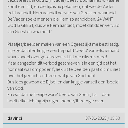
Jezus leert dat God (Zijn Vader) Geest is: Johannes 4: Maar er
komt een tijd, en die tijd is nu gekomen, dat wie de Vader
echt aanbidt, Hem aanbidt vervuld van Geest en waarheid.
De Vader zoekt mensen die Hem zo aanbidden, 24 WANT
GOd IS GEEST, dus wie Hem aanbidt, moet dat doen vervuld
van Geest en waarheid.’
Plaatjes/beelden maken van een Ggeest lijkt me best lastig.
In je gedachten krijg je een bepaald 'beeld' van iets/iemand
waar zoveel over geschreven is.Lijkt me niks mis mee!
Maar aangezien dit verbod geschreven is in een tijd dat het
normaal was om goden fysiek uit te beelden gaat dit m.i. niet
over het gedachten-beeld wat je van God hebt.
Dus lees gewoon de Bijbel en dan krijg je vanzelf een 'beeld'
van God.
En wat dan het 'enige ware' beeld van God is, tja .... daar
heeft elke richting zijn eigen theorie/theologie over.
davinci
07-01-2025
/ 15:53