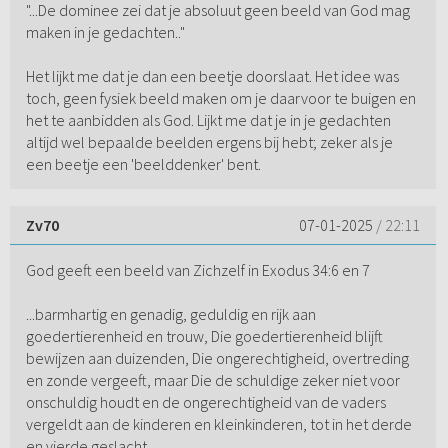
"...De dominee zei dat je absoluut geen beeld van God mag
maken in je gedachten.."
Het lijkt me dat je dan een beetje doorslaat. Het idee was
toch, geen fysiek beeld maken om je daarvoor te buigen en
het te aanbidden als God. Lijkt me dat je in je gedachten
altijd wel bepaalde beelden ergens bij hebt; zeker als je
een beetje een 'beelddenker' bent.
Zv70
07-01-2025
/ 22:11
God geeft een beeld van Zichzelf in Exodus 34:6 en 7
...barmhartig en genadig, geduldig en rijk aan
goedertierenheid en trouw, Die goedertierenheid blijft
bewijzen aan duizenden, Die ongerechtigheid, overtreding
en zonde vergeeft, maar Die de schuldige zeker niet voor
onschuldig houdt en de ongerechtigheid van de vaders
vergeldt aan de kinderen en kleinkinderen, tot in het derde
en vierde geslacht.