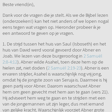
Beste vriend(in),
Dank voor de vragen die je stelt. Als we de Bijbel lezen
(onderzoeken!) kan het niet anders of we lopen nogal
eens tegen wat vragen op. Hieronder probeer ik je
een antwoord te geven op je vragen.
1. De strijd tussen het huis van Saul (Isboseth) en het
huis van David werd vooral gevoerd door Abner en
Joab. We lezen van deze burgeroorlog in
2 Samuël
2:8-4:12
). Abner wilde Asahel, toen deze hem op de
hielen zat, niet doden (
2 Samuël 2:19-23
). Abner is een
ervaren strijder, Asahel is waarschijnlijk nog vrij jong,
omdat hij de jongste zoon van Seruja is. Daarmee is hij
geen partij voor Abner. Daarom waarschuwt Abner
hem om geen gevecht met hem aan te gaan (vers 21).
Hij adviseert hem weg te gaan en te strijden met een
van de jongemannen uit zijn leger, dus met iemand
van gelijke kracht. Waarschijnlijk voorziet Abner grote