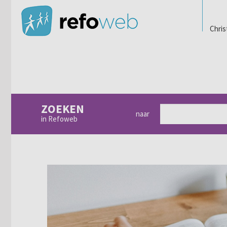
Chris
ZOEKEN
naar
in Refoweb