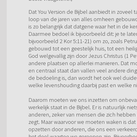
Dat You Version de Bijbel aanbiedt in zoveel t
loop van de jaren van alles omheen gebouwd
is zo belangrijk dat datgene waar het in de k
Daarmee bedoel ik bijvoorbeeld dit: je te la
bijvoorbeeld 2 Kor 5:11-21) om zo, zoals Petru
gebouwd tot een geestelijk huis, tot een heili
God welgevallig zijn door Jezus Christus (1 Pet
andere plaatsen op allerlei manieren. Dat moe
en centraal staat dan vallen veel andere ding
de bedoeling is, dan wordt het ook wel duide
welke levenshouding daarbij past en welke ni
Daarom moeten we ons inzetten om onbevan
werkelijk staat in de Bijbel. Er is natuurlijk 
anderen, zeker van mensen die zich hebben b
zegt. Maar waarvoor we moeten waken is dat w
opzetten door anderen, die ons een verkeer
het doel waartoe we geroepen zijn. Bijvoorbe