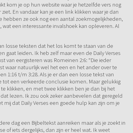
likt kom je op hun website waar je hetzelfde vers nog
 ziet. En vandaar kan je een link klikken waar je dan
te hebben ze ook nog een aantal zoekmogelijkheden,
, wat een interessante invalshoek kan opleveren. Al
van losse teksten dat het los komt te staan van de
en gaat leiden. Ik heb zelf maar even de Daily Verses
st van eergisteren was Romeinen 2:6: “Die ieder
kst waar natuurlijk wel het een en het ander over te
n 1:16 t/m 3:28. Als je er dan een losse tekst van
je tot een verkeerde conclusie komen. Maar gelukkig
te klikken, en met twee klikken ben je dan bij het
e dat lezen. Ik zou ook zeker aanbevelen dat geregeld
et mij dat Daily Verses een goede hulp kan zijn om je
ere dag een Bijbeltekst aanreiken maar als je zoekt in
e of iets dergelijks, dan zijn er heel wat. Ik weet