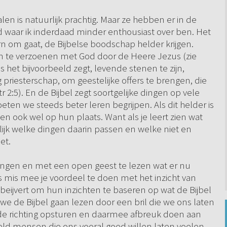
alen is natuurlijk prachtig. Maar ze hebben er in de
 waar ik inderdaad minder enthousiast over ben. Het
ern om gaat, de Bijbelse boodschap helder krijgen.
ten te verzoenen met God door de Heere Jezus (zie
s het bijvoorbeeld zegt, levende stenen te zijn,
g priesterschap, om geestelijke offers te brengen, die
r 2:5). En de Bijbel zegt soortgelijke dingen op vele
ten we steeds beter leren begrijpen. Als dit helder is
en ook wel op hun plaats. Want als je leert zien wat
lijk welke dingen daarin passen en welke niet en
et.
gen en met een open geest te lezen wat er nu
niets mis mee je voordeel te doen met het inzicht van
eijvert om hun inzichten te baseren op wat de Bijbel
e de Bijbel gaan lezen door een bril die we ons laten
de richting opsturen en daarmee afbreuk doen aan
eld mensen die ons vooral goed willen laten voelen