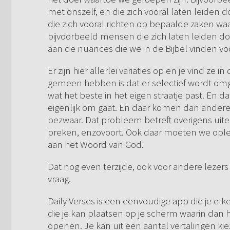
met onszelf, en die zich vooral laten leide
die zich vooral richten op bepaalde zaken wa
bijvoorbeeld mensen die zich laten leiden 
aan de nuances die we in de Bijbel vinden voo
Er zijn hier allerlei variaties op en je vind ze
gemeen hebben is dat er selectief wordt om
wat het beste in het eigen straatje past. En d
eigenlijk om gaat. En daar komen dan andere z
bezwaar. Dat probleem betreft overigens uite
preken, enzovoort. Ook daar moeten we ople
aan het Woord van God.
Dat nog even terzijde, ook voor andere lezers
vraag.
Daily Verses is een eenvoudige app die je elk
die je kan plaatsen op je scherm waarin dan h
openen. Je kan uit een aantal vertalingen ki