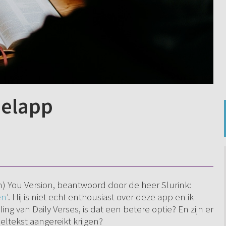
belapp
n) You Version, beantwoord door de heer Slurink:
en
'. Hij is niet echt enthousiast over deze app en ik
g van Daily Verses, is dat een betere optie? En zijn er
ltekst aangereikt krijgen?