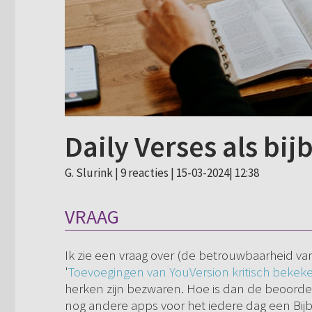
Daily Verses als bij
G. Slurink |
9 reacties
| 15-03-2024| 12:38
VRAAG
Ik zie een vraag over (de betrouwbaarheid va
'
Toevoegingen van YouVersion kritisch bekek
herken zijn bezwaren. Hoe is dan de beoordelin
nog andere apps voor het iedere dag een Bijbe