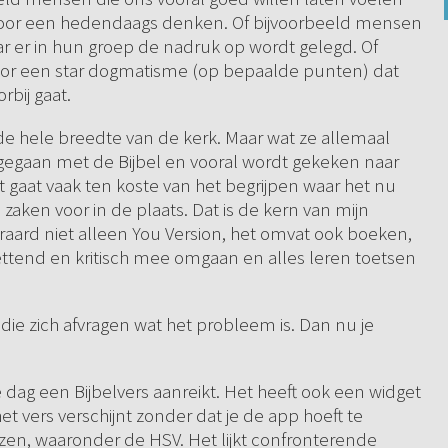
n door een hedendaags denken. Of bijvoorbeeld mensen
ar er in hun groep de nadruk op wordt gelegd. Of
door een star dogmatisme (op bepaalde punten) dat
rbij gaat.
 in de hele breedte van de kerk. Maar wat ze allemaal
gegaan met de Bijbel en vooral wordt gekeken naar
at gaat vaak ten koste van het begrijpen waar het nu
aken voor in de plaats. Dat is de kern van mijn
raard niet alleen You Version, het omvat ook boeken,
ttend en kritisch mee omgaan en alles leren toetsen
 die zich afvragen wat het probleem is. Dan nu je
e dag een Bijbelvers aanreikt. Het heeft ook een widget
et vers verschijnt zonder dat je de app hoeft te
ezen, waaronder de HSV. Het lijkt confronterende