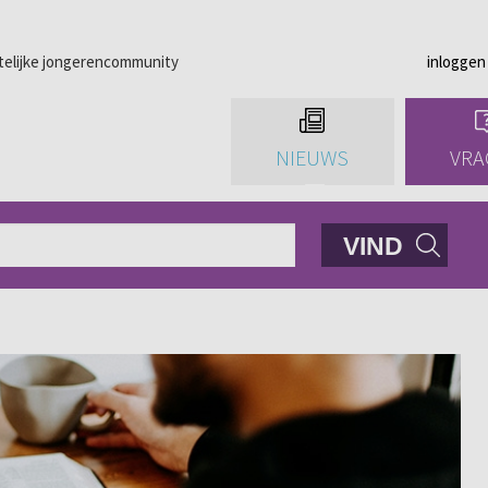
telijke jongerencommunity
inloggen
NIEUWS
VRA
VIND