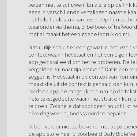
verzen niet te schuwen. En als je op de link k
eens in verschillende vertalingen naast elkaar
het hele hoofdstuk kan lezen. Op hun websi
waaronder via thema, Bijbelboek of trefwoord
met al maakt het een goede indruk op mij.
Natuurlijk schuilt er een gevaar in het lezen 
context waarin het staat en het een eigen lev
app geïnstalleerd om het te proberen. De tek
vergelden zal naar zijn werken.” Dat is een te
zeggen is. Het staat in de context van Romeine
maakt die uit de context is gehaald dan kun 
biedt de app de mogelijkheid om op de tekst 
hele tekstgedeelte waarin het staat en kun j
te doen. Zolang je dat voor ogen houdt lijkt h
elke dag weer bij Gods Woord te bepalen.
Ik ben verder niet zo bekend met apps die ied
de app store naar bijvoorbeeld Daily Bible Vers