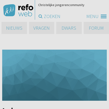
Christelijke jongerencommunity
ZOEKEN
MENU
NIEUWS
VRAGEN
DWARS
FORUM