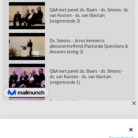
Q&A met panel: ds. Baars - ds. Simons- ds.
van Kooten - ds. van Vlastuin
(vragenronde 2)
Ds. Simons - Jezus kennen is
allesovertreffend (Pastorale Questions &
Answers lezing 2)
Q&A met panel: ds. Baars - ds. Simons -
ds. van Kooten - ds. van Vlastuin
(vragenronde 1)
Prof. dr. van Vlastuin - Is
geloofszekerheid de norm? (Pastorale
Questions & Answers lezing 1)
Pastorie online - met ds. Tramper over
Privacybeleid