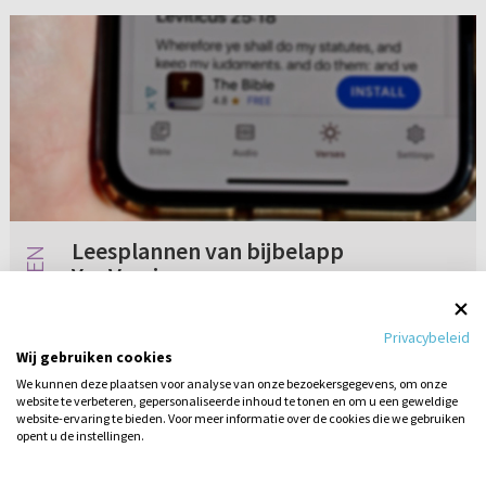
Leesplannen van bijbelapp
YouVersion
Ik maak dagelijks gebruik van de app
Privacybeleid
YouVersion, een bijbelapp waar je leesplannen
Wij gebruiken cookies
kunt volgen en elke dag een bijbeltekst krijgt.
We kunnen deze plaatsen voor analyse van onze bezoekersgegevens, om onze
Ook kun je de volledige Bijbel lezen via de
website te verbeteren, gepersonaliseerde inhoud te tonen en om u een geweldige
Geen reacties
06-07-2022
telefoon. Persoonlijk vin...
website-ervaring te bieden. Voor meer informatie over de cookies die we gebruiken
opent u de instellingen.
Stel hier