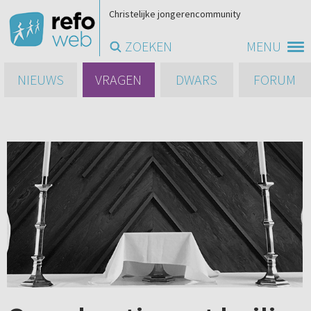
Christelijke jongerencommunity
ZOEKEN
MENU
NIEUWS
VRAGEN
DWARS
FORUM