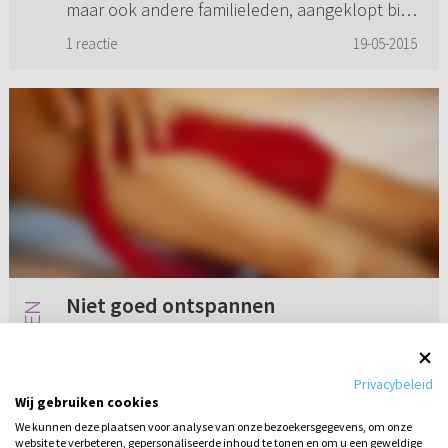
maar ook andere familieleden, aangeklopt bij
hun eigen (Hersteld...
1 reactie
19-05-2015
Niet goed ontspannen
Het probleem is dat bij geslachtgemeenschap
mijn vrouw vaak niet goed kan ontspannen
Privacybeleid
omdat ik nog al groot geschapen ben en zij
Wij gebruiken cookies
niet altijd ontspannen is. Wat kan ik hier aan
We kunnen deze plaatsen voor analyse van onze bezoekersgegevens, om onze
doen om er toch samen wel...
website te verbeteren, gepersonaliseerde inhoud te tonen en om u een geweldige