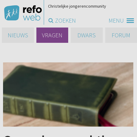
Christelijke jongerencommunity
ZOEKEN
MENU
NIEUWS
VRAGEN
DWARS
FORUM