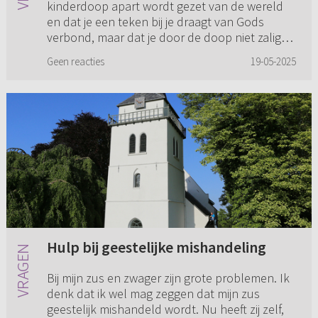
kinderdoop apart wordt gezet van de wereld
en dat je een teken bij je draagt van Gods
verbond, maar dat je door de doop niet zalig
bent. De doop is dus niet waa...
Geen reacties
19-05-2025
Hulp bij geestelijke mishandeling
Bij mijn zus en zwager zijn grote problemen. Ik
denk dat ik wel mag zeggen dat mijn zus
geestelijk mishandeld wordt. Nu heeft zij zelf,