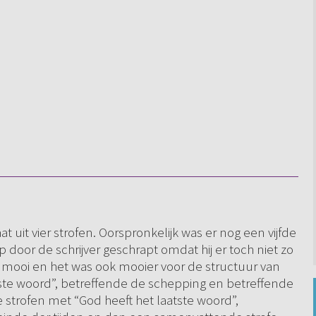
t uit vier strofen. Oorspronkelijk was er nog een vijfde
jp door de schrijver geschrapt omdat hij er toch niet zo
l mooi en het was ook mooier voor de structuur van
rste woord”, betreffende de schepping en betreffende
strofen met “God heeft het laatste woord”,