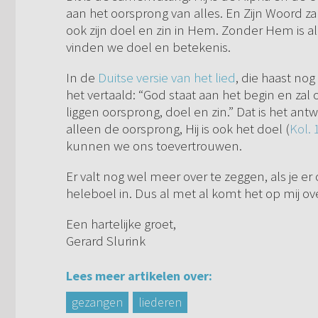
aan het oorsprong van alles. En Zijn Woord zal
ook zijn doel en zin in Hem. Zonder Hem is al
vinden we doel en betekenis.
In de
Duitse versie van het lied
, die haast nog
het vertaald: “God staat aan het begin en zal
liggen oorsprong, doel en zin.” Dat is het ant
alleen de oorsprong, Hij is ook het doel (
Kol. 
kunnen we ons toevertrouwen.
Er valt nog wel meer over te zeggen, als je er
heleboel in. Dus al met al komt het op mij ove
Een hartelijke groet,
Gerard Slurink
Lees meer artikelen over:
gezangen
liederen