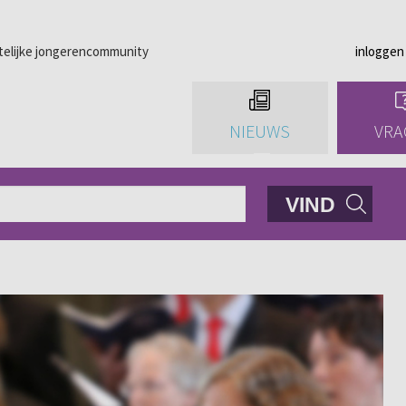
telijke jongerencommunity
inloggen
NIEUWS
VRA
VIND