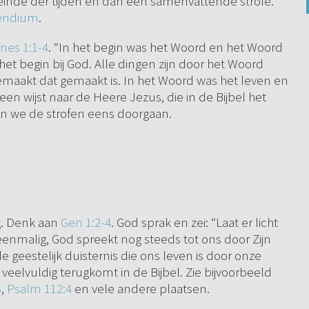
einde der tijden en dan een samenvattende strofe.
endium
.
nes 1:1-4
. “In het begin was het Woord en het Woord
het begin bij God. Alle dingen zijn door het Woord
emaakt dat gemaakt is. In het Woord was het leven en
en wijst naar de Heere Jezus, die in de Bijbel het
n we de strofen eens doorgaan.
ng. Denk aan
Gen 1:2-4
. God sprak en zei: “Laat er licht
t eenmalig, God spreekt nog steeds tot ons door Zijn
e geestelijk duisternis die ons leven is door onze
 veelvuldig terugkomt in de Bijbel. Zie bijvoorbeeld
6
,
Psalm 112:4
en vele andere plaatsen.