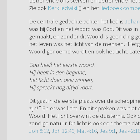
betreffende ons sterven en betreffende het 
Zie ook
Kerkliedwiki
() en het
liedboek comp
De centrale gedachte achter het lied is
Johan
was bij God en het Woord was God. Dit was in 
gemaakt, en zonder dit Woord is geen ding g
het leven was het licht van de mensen.” Hetge
Woord genoemd wordt en ook het Licht. Late
God heeft het eerste woord.
Hij heeft in den beginne,
het licht doen overwinnen,
Hij spreekt nog altijd voort.
Dit gaat in de eerste plaats over de scheppi
zijn!” En er was licht. En dit spreken was nie
Woord. Het licht overwint de duisternis. Ook d
zondige natuur. Dit licht is ook een thema dat
Joh 8:12
,
Joh 12:46
,
Mat 4:16
,
Jes 9:1
,
Jes 42:1