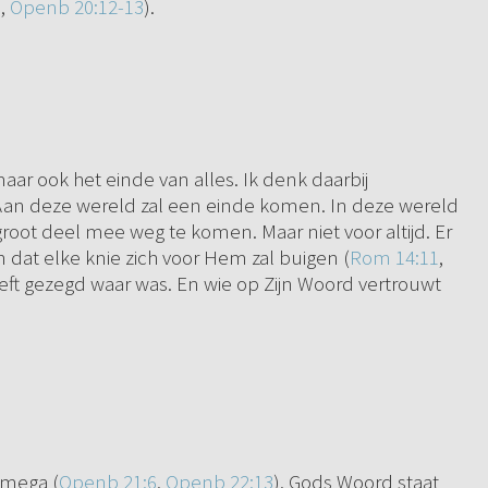
9
,
Openb 20:12-13
).
aar ook het einde van alles. Ik denk daarbij
 Aan deze wereld zal een einde komen. In deze wereld
groot deel mee weg te komen. Maar niet voor altijd. Er
 dat elke knie zich voor Hem zal buigen (
Rom 14:11
,
 heeft gezegd waar was. En wie op Zijn Woord vertrouwt
Omega (
Openb 21:6
,
Openb 22:13
). Gods Woord staat