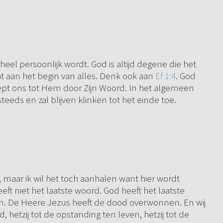
eel persoonlijk wordt. God is altijd degene die het
taat aan het begin van alles. Denk ook aan
Ef 1:4
. God
roept ons tot Hem door Zijn Woord. In het algemeen
steeds en zal blijven klinken tot het einde toe.
, maar ik wil het toch aanhalen want hier wordt
ft niet het laatste woord. God heeft het laatste
en. De Heere Jezus heeft de dood overwonnen. En wij
hetzij tot de opstanding ten leven, hetzij tot de