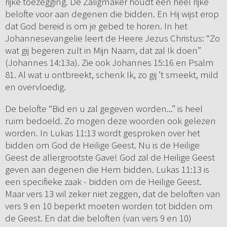
rijke toezegging. De Zaligmaker houdt een heel rijke
belofte voor aan degenen die bidden. En Hij wijst erop
dat God bereid is om je gebed te horen. In het
Johannesevangelie leert de Heere Jezus Christus: “Zo
wat gij begeren zult in Mijn Naam, dat zal Ik doen”
(Johannes 14:13a). Zie ook Johannes 15:16 en Psalm
81. Al wat u ontbreekt, schenk Ik, zo gij ’t smeekt, mild
en overvloedig.
De belofte “Bid en u zal gegeven worden...” is heel
ruim bedoeld. Zo mogen deze woorden ook gelezen
worden. In Lukas 11:13 wordt gesproken over het
bidden om God de Heilige Geest. Nu is de Heilige
Geest de allergrootste Gave! God zal de Heilige Geest
geven aan degenen die Hem bidden. Lukas 11:13 is
een specifieke zaak - bidden om de Heilige Geest.
Maar vers 13 wil zeker niet zeggen, dat de beloften van
vers 9 en 10 beperkt moeten worden tot bidden om
de Geest. En dat die beloften (van vers 9 en 10)