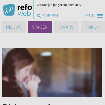
Christelijke jongerencommunity
ZOEKEN
MENU
NIEUWS
VRAGEN
DWARS
FORUM