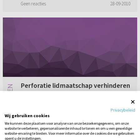
Geen reacties
28-09-2010
Perforatie lidmaatschap verhinderen
Op het moment dat iemand zijn lidmaatschap
bij de Gereformeerde Gemeenten opvraagt, is
Privacybeleid
het dan zo dat hij of zij nergens meer lid van de
Wij gebruiken cookies
Ger. Gem. kan worden? Ik hoor hier diverse
We kunnen deze plaatsen voor analyse van onze bezoekersgegevens, om onze
verhalen over van er...
website te verbeteren, gepersonaliseerde inhoud te tonen en om u een geweldige
1 reactie
28-09-2012
website-ervaring te bieden. Voor meer informatie over de cookies die we gebruiken
opent u de instellingen.