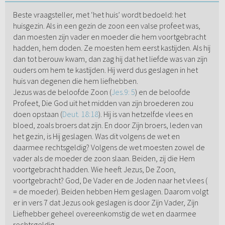
Beste vraagsteller, met ‘het huis’ wordt bedoeld: het
huisgezin. Als in een gezin de zoon een valse profeet was,
dan moesten zijn vader en moeder die hem voortgebracht
hadden, hem doden. Ze moesten hem eerst kastijden. Als hij
dan tot berouw kwam, dan zag hij dat het liefde was van zijn
ouders om hem te kastijden. Hij werd dus geslagen in het
huis van degenen die hem liefhebben.
Jezus was de beloofde Zoon (
Jes.9: 5
) en de beloofde
Profeet, Die God uit het midden van zijn broederen zou
doen opstaan (
Deut. 18:18
). Hij is van hetzelfde vlees en
bloed, zoals broers dat zijn. En door Zijn broers, leden van
het gezin, is Hij geslagen. Was dit volgens de wet en
daarmee rechtsgeldig? Volgens de wet moesten zowel de
vader als de moeder de zoon slaan. Beiden, zij die Hem
voortgebracht hadden. Wie heeft Jezus, De Zoon,
voortgebracht? God, De Vader en de Joden naar het vlees (
= de moeder). Beiden hebben Hem geslagen. Daarom volgt
er in vers 7 dat Jezus ook geslagen is door Zijn Vader, Zijn
Liefhebber geheel overeenkomstig de wet en daarmee
rechtsgeldig.