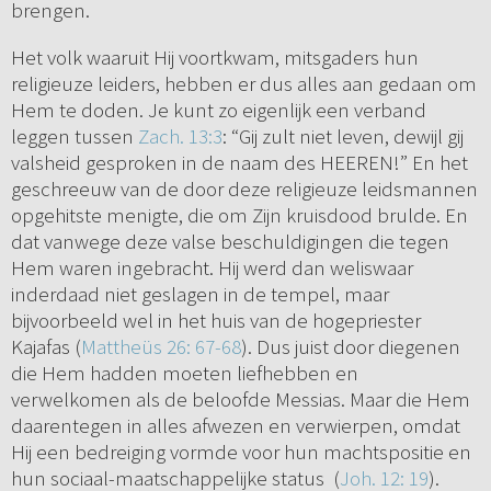
brengen.
Het volk waaruit Hij voortkwam, mitsgaders hun
religieuze leiders, hebben er dus alles aan gedaan om
Hem te doden. Je kunt zo eigenlijk een verband
leggen tussen
Zach. 13:3
: “Gij zult niet leven, dewijl gij
valsheid gesproken in de naam des HEEREN!” En het
geschreeuw van de door deze religieuze leidsmannen
opgehitste menigte, die om Zijn kruisdood brulde. En
dat vanwege deze valse beschuldigingen die tegen
Hem waren ingebracht. Hij werd dan weliswaar
inderdaad niet geslagen in de tempel, maar
bijvoorbeeld wel in het huis van de hogepriester
Kajafas (
Mattheüs 26: 67-68
). Dus juist door diegenen
die Hem hadden moeten liefhebben en
verwelkomen als de beloofde Messias. Maar die Hem
daarentegen in alles afwezen en verwierpen, omdat
Hij een bedreiging vormde voor hun machtspositie en
hun sociaal-maatschappelijke status (
Joh. 12: 19
).