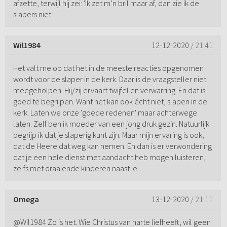
afzette, terwijl hij zei: 'Ik zet m’n bril maar af, dan zie ik de
slapers niet.'
Wil1984
12-12-2020
/ 21:41
Het valt me op dat het in de meeste reacties opgenomen
wordt voor de slaper in de kerk. Daar is de vraagsteller niet
meegeholpen. Hij/zij ervaart twijfel en verwarring. En dat is
goed te begrijpen. Want het kan ook écht niet, slapen in de
kerk. Laten we onze 'goede redenen' maar achterwege
laten. Zelf ben ik moeder van een jong druk gezin. Natuurlijk
begrijp ik dat je slaperig kunt zijn. Maar mijn ervaring is ook,
dat de Heere dat weg kan nemen. En dan is er verwondering
dat je een hele dienst met aandacht heb mogen luisteren,
zelfs met draaiende kinderen naast je.
Omega
13-12-2020
/ 21:11
@Wil1984 Zo is het. Wie Christus van harte liefheeft, wil geen