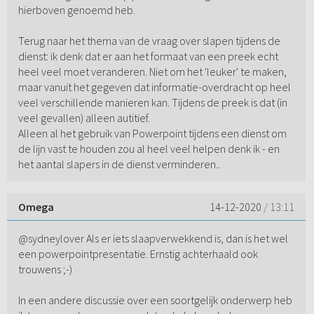
hierboven genoemd heb.
Terug naar het thema van de vraag over slapen tijdens de
dienst: ik denk dat er aan het formaat van een preek echt
heel veel moet veranderen. Niet om het 'leuker' te maken,
maar vanuit het gegeven dat informatie-overdracht op heel
veel verschillende manieren kan. Tijdens de preek is dat (in
veel gevallen) alleen autitief.
Alleen al het gebruik van Powerpoint tijdens een dienst om
de lijn vast te houden zou al heel veel helpen denk ik - en
het aantal slapers in de dienst verminderen..
Omega
14-12-2020
/ 13:11
@sydneylover Als er iets slaapverwekkend is, dan is het wel
een powerpointpresentatie. Ernstig achterhaald ook
trouwens ;-)
In een andere discussie over een soortgelijk onderwerp heb