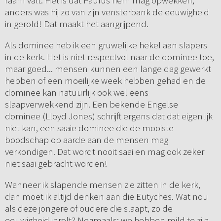
raam valt. Het is dat Paulus hem mag opwekken,
anders was hij zo van zijn vensterbank de eeuwigheid
in gerold! Dat maakt het aangrijpend.
Als dominee heb ik een gruwelijke hekel aan slapers
in de kerk. Het is niet respectvol naar de dominee toe,
maar goed... mensen kunnen een lange dag gewerkt
hebben of een moeilijke week hebben gehad en de
dominee kan natuurlijk ook wel eens
slaapverwekkend zijn. Een bekende Engelse
dominee (Lloyd Jones) schrijft ergens dat dat eigenlijk
niet kan, een saaie dominee die de mooiste
boodschap op aarde aan de mensen mag
verkondigen. Dat wordt nooit saai en mag ook zeker
niet saai gebracht worden!
Wanneer ik slapende mensen zie zitten in de kerk,
dan moet ik altijd denken aan die Eutyches. Wat nou
als deze jongere of oudere die slaapt, zo de
eeuwigheid inrolt? Nogmaals: we hebben mild te zijn