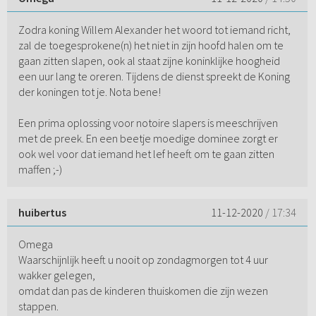
Zodra koning Willem Alexander het woord tot iemand richt,
zal de toegesprokene(n) het niet in zijn hoofd halen om te
gaan zitten slapen, ook al staat zijne koninklijke hoogheid
een uur lang te oreren. Tijdens de dienst spreekt de Koning
der koningen tot je. Nota bene!
Een prima oplossing voor notoire slapers is meeschrijven
met de preek. En een beetje moedige dominee zorgt er
ook wel voor dat iemand het lef heeft om te gaan zitten
maffen ;-)
huibertus
11-12-2020
/ 17:34
Omega
Waarschijnlijk heeft u nooit op zondagmorgen tot 4 uur
wakker gelegen,
omdat dan pas de kinderen thuiskomen die zijn wezen
stappen.