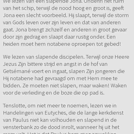
We lezen van een slapende Jona. Onderin het ruim
van het schip, terwijl de nood hoog en groot is, geeft
Jona een slecht voorbeeld. Hij slaapt, terwijl de storm
van Gods leven over zijn leven en dat van anderen
gaat. Jona brengt zichzelf en anderen in groot gevaar
door zijn gedrag en slaapt daar rustig onder. Een
heiden moet hem notabene oproepen tot gebed!
We lezen van slapende discipelen. Terwijl onze Heere
Jezus Zijn bittere strijd en angst in de hof van
Getsémané voert en ingaat, slapen Zijn jongeren die
Hij notabene had gevraagd om met Hem mee te
bidden. Ze moeten niet slapen, maar waken! Waken
voor de verleiding en de boze die op pad is.
Tenslotte, om niet meer te noemen, lezen we in
Handelingen van Eutyches, die de lange kerkdienst
van Paulus niet kan volhouden en slapend in de
vensterbank zo de dood inrolt, wanneer hij uit het