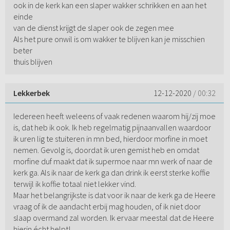
ook in de kerk kan een slaper wakker schrikken en aan het
einde
van de dienst krijgt de slaper ook de zegen mee
Als het pure onwil is om wakker te blijven kan je misschien
beter
thuis blijven
Lekkerbek
12-12-2020
/ 00:32
Iedereen heeft weleens of vaak redenen waarom hij/zij moe
is, dat heb ik ook. Ik heb regelmatig pijnaanvallen waardoor
ik uren lig te stuiteren in mn bed, hierdoor morfine in moet
nemen. Gevolg is, doordat ik uren gemist heb en omdat
morfine duf maakt dat ik supermoe naar mn werk of naar de
kerk ga. Als ik naar de kerk ga dan drink ik eerst sterke koffie
terwijl ik koffie totaal niet lekker vind.
Maar het belangrijkste is dat voor ik naar de kerk ga de Heere
vraag of ik de aandacht erbij mag houden, of ik niet door
slaap overmand zal worden. Ik ervaar meestal dat de Heere
hierin écht helpt!