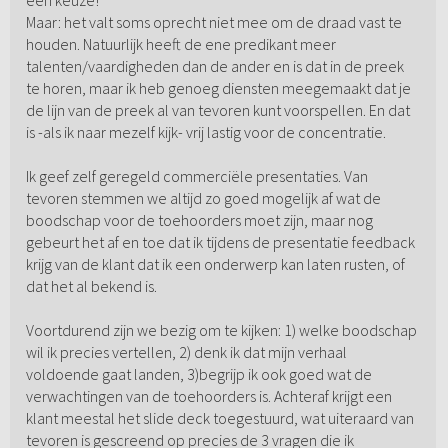
Maar: het valt soms oprecht niet mee om de draad vast te
houden. Natuurlijk heeft de ene predikant meer
talenten/vaardigheden dan de ander en is dat in de preek
te horen, maar ik heb genoeg diensten meegemaakt dat je
de lijn van de preek al van tevoren kunt voorspellen. En dat
is -als ik naar mezelf kijk- vrij lastig voor de concentratie.
Ik geef zelf geregeld commerciële presentaties. Van
tevoren stemmen we altijd zo goed mogelijk af wat de
boodschap voor de toehoorders moet zijn, maar nog
gebeurt het af en toe dat ik tijdens de presentatie feedback
krijg van de klant dat ik een onderwerp kan laten rusten, of
dat het al bekend is.
Voortdurend zijn we bezig om te kijken: 1) welke boodschap
wil ik precies vertellen, 2) denk ik dat mijn verhaal
voldoende gaat landen, 3)begrijp ik ook goed wat de
verwachtingen van de toehoorders is. Achteraf krijgt een
klant meestal het slide deck toegestuurd, wat uiteraard van
tevoren is gescreend op precies de 3 vragen die ik