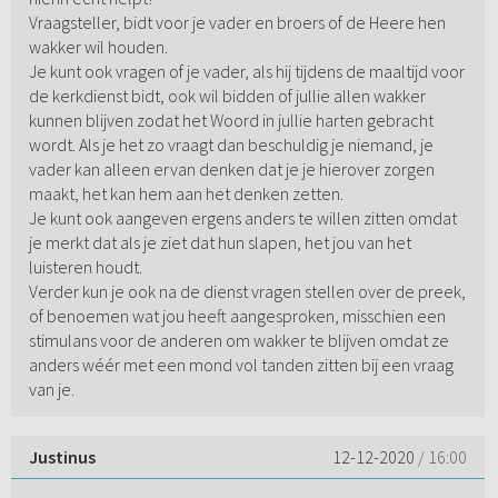
Vraagsteller, bidt voor je vader en broers of de Heere hen
wakker wil houden.
Je kunt ook vragen of je vader, als hij tijdens de maaltijd voor
de kerkdienst bidt, ook wil bidden of jullie allen wakker
kunnen blijven zodat het Woord in jullie harten gebracht
wordt. Als je het zo vraagt dan beschuldig je niemand, je
vader kan alleen ervan denken dat je je hierover zorgen
maakt, het kan hem aan het denken zetten.
Je kunt ook aangeven ergens anders te willen zitten omdat
je merkt dat als je ziet dat hun slapen, het jou van het
luisteren houdt.
Verder kun je ook na de dienst vragen stellen over de preek,
of benoemen wat jou heeft aangesproken, misschien een
stimulans voor de anderen om wakker te blijven omdat ze
anders wéér met een mond vol tanden zitten bij een vraag
van je.
Justinus
12-12-2020
/ 16:00