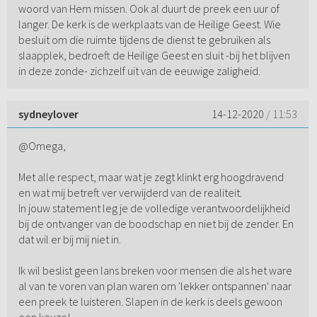
woord van Hem missen. Ook al duurt de preek een uur of
langer. De kerk is de werkplaats van de Heilige Geest. Wie
besluit om die ruimte tijdens de dienst te gebruiken als
slaapplek, bedroeft de Heilige Geest en sluit -bij het blijven
in deze zonde- zichzelf uit van de eeuwige zaligheid.
sydneylover
14-12-2020
/ 11:53
@Omega,
Met alle respect, maar wat je zegt klinkt erg hoogdravend
en wat mij betreft ver verwijderd van de realiteit.
In jouw statement leg je de volledige verantwoordelijkheid
bij de ontvanger van de boodschap en niet bij de zender. En
dat wil er bij mij niet in.
Ik wil beslist geen lans breken voor mensen die als het ware
al van te voren van plan waren om 'lekker ontspannen' naar
een preek te luisteren. Slapen in de kerk is deels gewoon
een keuze!