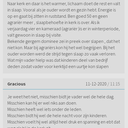
Naar kerk en daar is het warmer, lichaam doet de rest en valt
in slaap. Vooral als je ouder wordt en gezin hebt. Energie is
op en gaat bij zitten in ruststand. Ben goed 50 en geen
agrariër meer , slaapbehoefte in kerk is over. Als ik
verjaardag vier en kameraad (agrariër )is er in winterperiode,
valt gewoon in slaap bij visite.
Bekende gergem dominee zei in preek over slapen , dat het
niet kon. Maar bij agrariërs kon hij het wel begrijpen. Bij het
ouder worden werd de strijd tegen slaap zo vaak verloren.
Wat mijn vader hielp was dat kinderen deel van bedrijf
deden zodat vader voor kerktijd een uurtje kon slapen
Gracious
11-12-2020
/ 11:15
Je weet het niet, misschien bidt je vader wel de hele dag.
Misschien kan hij er wel niks aan doen.
Misschien heeft wel iets onder de leden.
Misschien bidt hij wel de hele nacht voor zijn kinderen.
Misschien voelt hij wel altijd heel druk en spanning en ebt dat
weg als hij in de kerk zit.