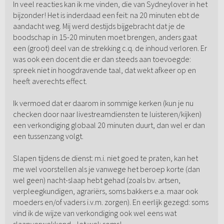
In veel reacties kan ik me vinden, die van Sydneylover in het
bijzonder! Het is inderdaad een feit: na 20 minuten ebt de
aandacht weg. Mij werd destijds bijgebracht dat je de
boodschap in 15-20 minuten moet brengen, anders gaat
een (groot) deel van de strekking c.q. de inhoud verloren. Er
was ook een docent die er dan steeds aan toevoegde:
spreek niet in hoogdravende taal, dat wekt afkeer op en
heeft averechts effect.
Ik vermoed dat er daarom in sommige kerken (kun je nu
checken door naar livestreamdiensten te luisteren/kijken)
een verkondiging globaal 20 minuten duurt, dan wel er dan
een tussenzang volgt.
Slapen tijdens de dienst: m.i. niet goed te praten, kan het
me wel voorstellen als je vanwege het beroep korte (dan
wel geen) nacht-slaap hebt gehad (zoals bv. artsen,
verpleegkundigen, agrariërs, soms bakkers e.a. maar ook
moeders en/of vaders i.v.m. zorgen). En eerlijk gezegd: soms
vind ik de wijze van verkondiging ook wel eens wat
slaapverwekkend... let wel: soms!