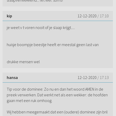
kip
12-12-2020
/ 17:10
je weet v t voren nooit of je slaap krijgt.....
huisje boompje beestje heeft er meestal geen last van
drukke mensen wel
hansa
12-12-2020
/ 17:13
Tip voor de dominee: Zo nu en dan het woord AMEN in de
preek verwerken. Dat werkt net als een wekker: de hoofden
gaan met een ruk omhoog.
Wij hebben meegemaakt dat een (oudere) dominee zijn bril