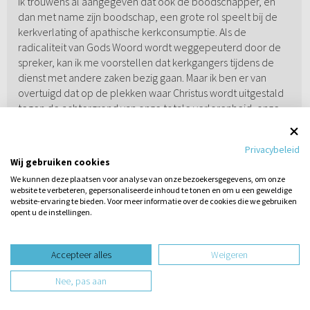
ik trouwens al aangegeven dat ook de boodschapper, en
dan met name zijn boodschap, een grote rol speelt bij de
kerkverlating of apathische kerkconsumptie. Als de
radicaliteit van Gods Woord wordt weggepeuterd door de
spreker, kan ik me voorstellen dat kerkgangers tijdens de
dienst met andere zaken bezig gaan. Maar ik ben er van
overtuigd dat op de plekken waar Christus wordt uitgestald
tegen de achtergrond van onze totale verlorenheid, onze
zonden en onze diepe schuld -en in relatie tot een ruim,
welmenend en onvoorwaardelijk aanbod van het heil- met
Privacybeleid
de klem op geloof en bekering, daar mensen ademloos
Wij gebruiken cookies
luisteren naar de boodschap, hoe lang deze ook duurt. Ik
We kunnen deze plaatsen voor analyse van onze bezoekersgegevens, om onze
kan je de plekken aanwijzen waar dit de zondagse praktijk is
website te verbeteren, gepersonaliseerde inhoud te tonen en om u een geweldige
en waar je een speld kunt horen vallen tijdens de
website-ervaring te bieden. Voor meer informatie over de cookies die we gebruiken
opent u de instellingen.
woordbediening. En dat zijn ook de gemeenten waar je
niemand hoort klagen als een dienst uitloopt of waar
Stel hier
niemand in slaap valt.
een vraag
Accepteer alles
Weigeren
Maar los van dit alles is het een grove belediging richting
Nee, pas aan
predikant en vooral God Zelf om met regelmaat te gaan
zitten slapen tijdens de dienst. Je maakt hiermee duidelijk