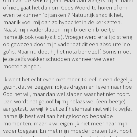
om naar de kerk te gaan. Maar dan vraag ik mij af, naïef
of niet, gaat het dan om Gods Woord te horen of om
even te kunnen ‘bijtanken’? Natuurlijk snap ik het,
maar ik voel mij dan zo hypocriet in de kerk zitten.
Naast mijn vader slapen mijn broer en broertje
namelijk ook (vaak/altijd). Vroeger werd er altijd streng
op gewezen door mijn vader dat dit een absolute ‘no
go’ is. Maar nu doet hij het nota bene zelf. Soms moet
je ze zelfs wakker schudden wanneer we weer
moeten zingen.
Ik weet het echt even niet meer. Ik leef in een degelijk
gezin, dat wil zeggen: rokjes dragen en leven naar hoe
God het wil, maar dan wel slapen waar het niet hoort.
Dan wordt het geloof bij mij helaas wel (een beetje)
aangetast, terwijl ik dat zelf helemaal niet wil! Ik twijfel
namelijk best wel aan het geloof op bepaalde
momenten, maar ik wil eigenlijk niet meer naar mijn
vader toegaan. En met mijn moeder praten lukt nooit