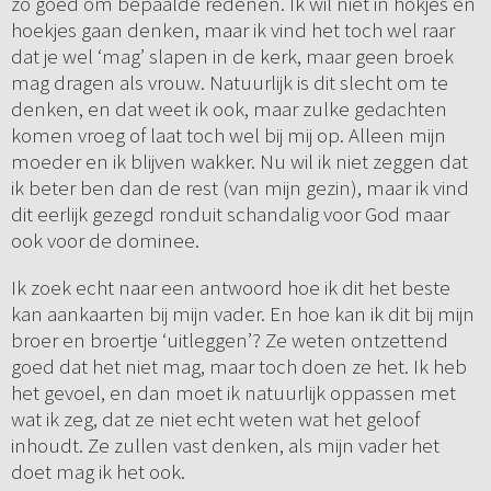
zo goed om bepaalde redenen. Ik wil niet in hokjes en
hoekjes gaan denken, maar ik vind het toch wel raar
dat je wel ‘mag’ slapen in de kerk, maar geen broek
mag dragen als vrouw. Natuurlijk is dit slecht om te
denken, en dat weet ik ook, maar zulke gedachten
komen vroeg of laat toch wel bij mij op. Alleen mijn
moeder en ik blijven wakker. Nu wil ik niet zeggen dat
ik beter ben dan de rest (van mijn gezin), maar ik vind
dit eerlijk gezegd ronduit schandalig voor God maar
ook voor de dominee.
Ik zoek echt naar een antwoord hoe ik dit het beste
kan aankaarten bij mijn vader. En hoe kan ik dit bij mijn
broer en broertje ‘uitleggen’? Ze weten ontzettend
goed dat het niet mag, maar toch doen ze het. Ik heb
het gevoel, en dan moet ik natuurlijk oppassen met
wat ik zeg, dat ze niet echt weten wat het geloof
inhoudt. Ze zullen vast denken, als mijn vader het
doet mag ik het ook.