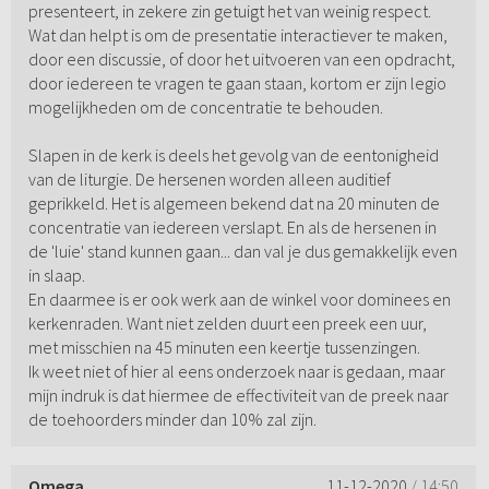
presenteert, in zekere zin getuigt het van weinig respect.
Wat dan helpt is om de presentatie interactiever te maken,
door een discussie, of door het uitvoeren van een opdracht,
door iedereen te vragen te gaan staan, kortom er zijn legio
mogelijkheden om de concentratie te behouden.
Slapen in de kerk is deels het gevolg van de eentonigheid
van de liturgie. De hersenen worden alleen auditief
geprikkeld. Het is algemeen bekend dat na 20 minuten de
concentratie van iedereen verslapt. En als de hersenen in
de 'luie' stand kunnen gaan... dan val je dus gemakkelijk even
in slaap.
En daarmee is er ook werk aan de winkel voor dominees en
kerkenraden. Want niet zelden duurt een preek een uur,
met misschien na 45 minuten een keertje tussenzingen.
Ik weet niet of hier al eens onderzoek naar is gedaan, maar
mijn indruk is dat hiermee de effectiviteit van de preek naar
de toehoorders minder dan 10% zal zijn.
Omega
11-12-2020
/ 14:50