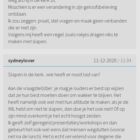
Misschien is er een verandering in zijn geloofsbeleving
ontstaan.
Ik zou zeggen: praat, stel vragen en maak geen verbanden
die er niet zijn.
Volgens mij heeft een regel zoals rokjes dragen niks te
maken met slapen.
sydneylover
11-12-2020
/ 11:34
Slapen in de kerk.. wie heeft er nooit last van?
Aan de vraagstel(st)er: je mag je ouders er best op wijzen
dat ze hun best moeten doen om wakker te blijven. Het
heeft namelijk ook wel met hun attitude te maken: als je de
WIL hebt om niet te slapen, dan doe je het ook niet! Of op
zijn minst overkomt je het echt hoogst zelden.
Ik geeft zelf geregeld presentaties/workshops en dan
gebeurt het ook wel eens dat mensen wegdutten (vooral
net na de lunch). Het is echt vervelend voor degene die