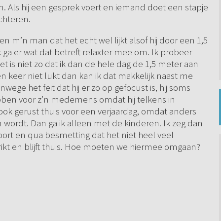
n. Als hij een gesprek voert en iemand doet een stapje
achteren.
n m’n man dat het echt wel lijkt alsof hij door een 1,5
k ga er wat dat betreft relaxter mee om. Ik probeer
t is niet zo dat ik dan de hele dag de 1,5 meter aan
n keer niet lukt dan kan ik dat makkelijk naast me
ege het feit dat hij er zo op gefocust is, hij soms
ben voor z’n medemens omdat hij telkens in
ook gerust thuis voor een verjaardag, omdat anders
ordt. Dan ga ik alleen met de kinderen. Ik zeg dan
oort en qua besmetting dat het niet heel veel
trikt en blijft thuis. Hoe moeten we hiermee omgaan?