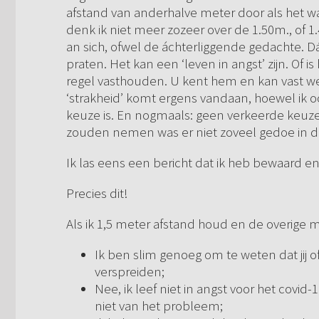
afstand van anderhalve meter door als het w
denk ik niet meer zozeer over de 1.50m., of 
an sich, ofwel de áchterliggende gedachte.
praten. Het kan een ‘leven in angst’ zijn. Of
regel vasthouden. U kent hem en kan vast wel 
‘strakheid’ komt ergens vandaan, hoewel ik
keuze is. En nogmaals: geen verkeerde keu
zouden nemen was er niet zoveel gedoe in 
Ik las eens een bericht dat ik heb bewaard en 
Precies dit!
Als ik 1,5 meter afstand houd en de overige ma
Ik ben slim genoeg om te weten dat jij o
verspreiden;
Nee, ik leef niet in angst voor het covid
niet van het probleem;