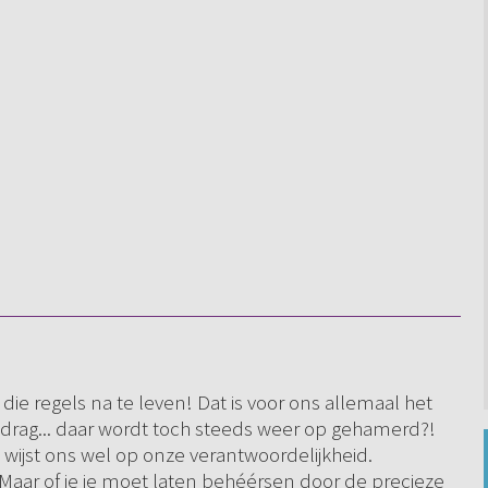
e regels na te leven! Dat is voor ons allemaal het
edrag... daar wordt toch steeds weer op gehamerd?!
 wijst ons wel op onze verantwoordelijkheid.
Maar of je je moet laten behéérsen door de precieze