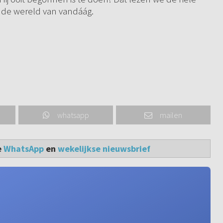
n de wereld van vandáág.
whatsapp
mailen
e
WhatsApp
en
wekelijkse nieuwsbrief