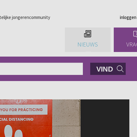
telijke jongerencommunity
inloggen
NIEUWS
VRA
VIND