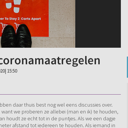
 coronamaatregelen
20| 15:50
ben daar thuis best nog wel eens discussies over.
 want we proberen ze allebei (man en ik) te houden,
 houdt ze echt tot in de puntjes. Als we een dagje
,5 meter afstand tot iedereen te houden. Als iemand in