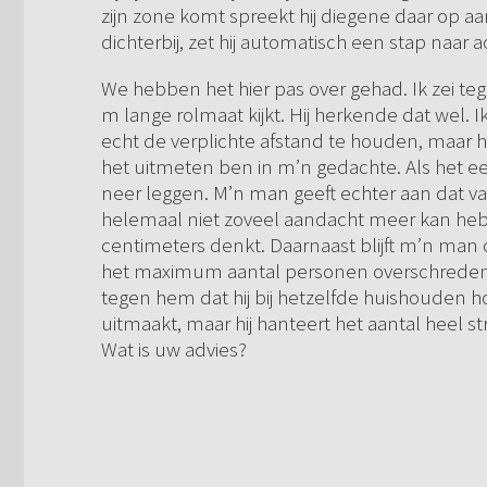
zijn zone komt spreekt hij diegene daar op aa
dichterbij, zet hij automatisch een stap naar 
We hebben het hier pas over gehad. Ik zei tege
m lange rolmaat kijkt. Hij herkende dat wel. I
echt de verplichte afstand te houden, maar he
het uitmeten ben in m’n gedachte. Als het ee
neer leggen. M’n man geeft echter aan dat vanw
helemaal niet zoveel aandacht meer kan heb
centimeters denkt. Daarnaast blijft m’n man 
het maximum aantal personen overschreden w
tegen hem dat hij bij hetzelfde huishouden h
uitmaakt, maar hij hanteert het aantal heel s
Wat is uw advies?