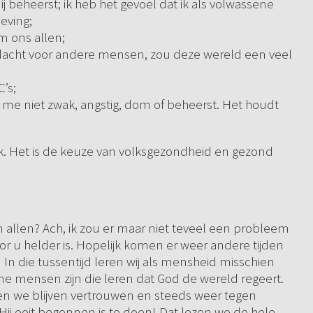
ij beheerst; ik heb het gevoel dat ik als volwassene
eving;
om ons allen;
dacht voor andere mensen, zou deze wereld een veel
C’s;
e niet zwak, angstig, dom of beheerst. Het houdt
ek. Het is de keuze van volksgezondheid en gezond
allen? Ach, ik zou er maar niet teveel een probleem
or u helder is. Hopelijk komen er weer andere tijden
In die tussentijd leren wij als mensheid misschien
ine mensen zijn die leren dat God de wereld regeert.
en we blijven vertrouwen en steeds weer tegen
 Hij ooit begonnen is te doen! Dat lezen we de hele