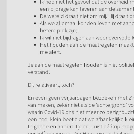
Ik heb niet het gevoel dat de overheid m
een bijdrage kan leveren aan de samenl
De wereld draait niet om mij. Hij draait 
Als we allemaal konden leven met aan
betere plek zijn;
Ik wil niet bijdragen aan weer overvolle I
Het houden aan de maatregelen maakt m
me alert.
Je aan de maatregelen houden is niet politi
verstand!
Dit relativeert, toch?
En even geen verjaardagen bezoeken met z’n 
van maken, zeker niet als de ‘achtergrond’ vo
waarin Covid-19 ons niet meer zo bezighoudt! 
een heel klein beetje dat we afhankelijke kle
In goede en andere tijden. Juist dáárop mog
onszelf zeggen dat Zijn Hand niet loslaat wat