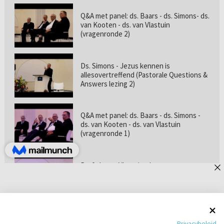
Q&A met panel: ds. Baars - ds. Simons- ds.
van Kooten - ds. van Vlastuin
(vragenronde 2)
Ds. Simons - Jezus kennen is
allesovertreffend (Pastorale Questions &
Answers lezing 2)
Q&A met panel: ds. Baars - ds. Simons -
ds. van Kooten - ds. van Vlastuin
(vragenronde 1)
Prof. dr. van Vlastuin - Is
geloofszekerheid de norm? (Pastorale
Questions & Answers lezing 1)
Pastorie online - met ds. Tramper over
Privacybeleid