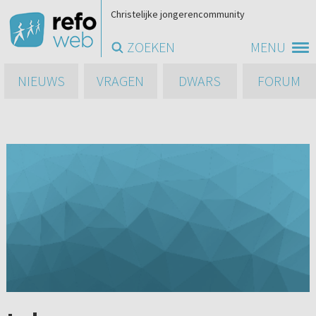
Christelijke jongerencommunity
ZOEKEN
MENU
NIEUWS
VRAGEN
DWARS
FORUM