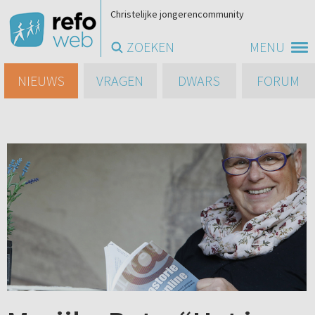
Christelijke jongerencommunity
ZOEKEN
MENU
NIEUWS
VRAGEN
DWARS
FORUM