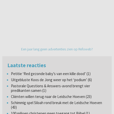
Een jaar lang geen advertenties zien op Refoweb?
Laatste reacties
Petitie ‘Red gezonde baby’s van een kille dood’ (1)
Uitgebluste Koos de Jong weer op het ‘podium’ (6)
Pastorale Questions & Answers-avond brengt vier
predikanten samen (1)
Cliënten willen terug naar de Leidsche Hoeven (23)
Schimmig spel Siloah rond breuk met de Leidsche Hoeven
(43)
100 miljoen christenen geen toegang tot Bijbel (1)