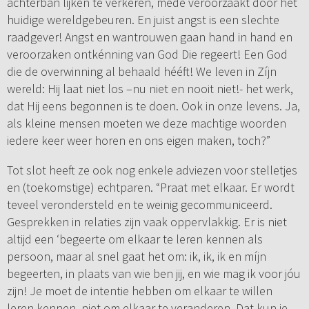
achterban lijken te verkeren, mede veroorzaakt door het
huidige wereldgebeuren. En juist angst is een slechte
raadgever! Angst en wantrouwen gaan hand in hand en
veroorzaken ontkénning van God Die regeert! Een God
die de overwinning al behaald hééft! We leven in Zíjn
wereld: Hij laat niet los –nu niet en nooit niet!- het werk,
dat Hij eens begonnen is te doen. Ook in onze levens. Ja,
als kleine mensen moeten we deze machtige woorden
iedere keer weer horen en ons eigen maken, toch?”
Tot slot heeft ze ook nog enkele adviezen voor stelletjes
en (toekomstige) echtparen. “Praat met elkaar. Er wordt
teveel verondersteld en te weinig gecommuniceerd.
Gesprekken in relaties zijn vaak oppervlakkig. Er is niet
altijd een ‘begeerte om elkaar te leren kennen als
persoon, maar al snel gaat het om: ik, ik, ik en míjn
begeerten, in plaats van wie ben jij, en wie mag ik voor jóu
zijn! Je moet de intentie hebben om elkaar te willen
leren kennen, niet om elkaar te veranderen. Dat kun je