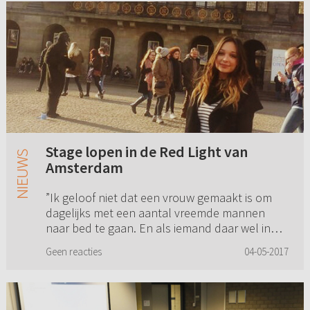
Stage lopen in de Red Light van
Amsterdam
”Ik geloof niet dat een vrouw gemaakt is om
dagelijks met een aantal vreemde mannen
naar bed te gaan. En als iemand daar wel in
gelooft stel ik ze graag de vraag of ze zouden
Geen reacties
04-05-2017
willen dat hun eigen doch...