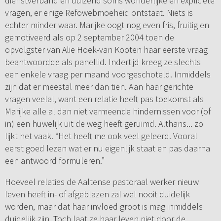
dienstverband en duizend soms wonderlijke en expliciete
vragen, er enige Refowebmoeheid ontstaat. Niets is
echter minder waar. Marijke oogt nog even fris, fruitig en
gemotiveerd als op 2 september 2004 toen de
opvolgster van Alie Hoek-van Kooten haar eerste vraag
beantwoordde als panellid. Indertijd kreeg ze slechts
een enkele vraag per maand voorgeschoteld. Inmiddels
zijn dat er meestal meer dan tien. Aan haar gerichte
vragen veelal, want een relatie heeft pas toekomst als
Marijke alle al dan niet vermeende hindernissen voor (of
in) een huwelijk uit de weg heeft geruimd. Althans... zo
lijkt het vaak. “Het heeft me ook veel geleerd. Vooral
eerst goed lezen wat er nu eigenlijk staat en pas daarna
een antwoord formuleren.”
Hoeveel relaties de Aaltense pastoraal werker nieuw
leven heeft in- of afgeblazen zal wel nooit duidelijk
worden, maar dat haar invloed groot is mag inmiddels
duidelijk zijn. Toch laat ze haar leven niet door de