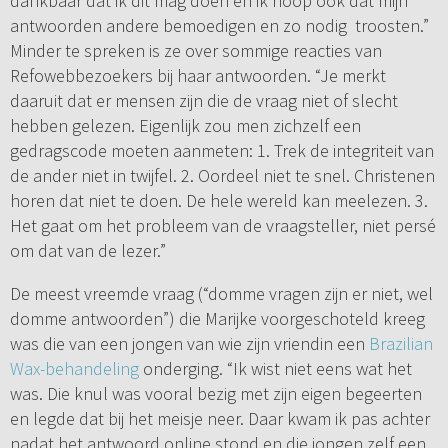
dankbaar dat ik dit mag doen en ik hoop ook dat mijn
antwoorden andere bemoedigen en zo nodig troosten.”
Minder te spreken is ze over sommige reacties van
Refowebbezoekers bij haar antwoorden. “Je merkt
daaruit dat er mensen zijn die de vraag niet of slecht
hebben gelezen. Eigenlijk zou men zichzelf een
gedragscode moeten aanmeten: 1. Trek de integriteit van
de ander niet in twijfel. 2. Oordeel niet te snel. Christenen
horen dat niet te doen. De hele wereld kan meelezen. 3.
Het gaat om het probleem van de vraagsteller, niet persé
om dat van de lezer.”
De meest vreemde vraag (“domme vragen zijn er niet, wel
domme antwoorden”) die Marijke voorgeschoteld kreeg
was die van een jongen van wie zijn vriendin een
Brazilian
Wax-behandeling
onderging. “Ik wist niet eens wat het
was. Die knul was vooral bezig met zijn eigen begeerten
en legde dat bij het meisje neer. Daar kwam ik pas achter
nadat het antwoord online stond en die jongen zelf een