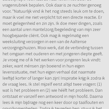
vragenrubriek bepalen. Ook daar is ze nuchter genoeg
voor. “Natuurlijk vind ik het nog steeds leuk om te doen,
maar ik voel me niet verplicht tot een directe reactie. Er
moet gelegenheid en zin zijn. Ik doe meer dingen, zoals
een aantal uren mantelzorg/begeleiding van mijn zeer
hoogbejaarde cliënt. Ook mag ik regelmatig een
weeksluiting verzorgen in een van de Aaltense
verzorgingshuizen. Mooi werk, dat de verbinding tussen
het omgaan met ouderen en met jongeren diepte geeft.
Je vroeg me of ik het werken voor jongeren leuk vindt:
zeker, want ménsen zijn boeiend in hun eigen
levenssituatie, met hun eigen verhaal dat naarmate
leeftijd korter of langer kan zijn! Inspiratie krijg ik zodra ik
de vraag lees. Ik stel mijzelf eerst altijd twee vragen: (1)
wat ís het probleem en (2) wie hééft het probleem. Dan
ontstaat er vanzelf een antwoord in mijn hoofd. Daarna
lees ik mijn bijdrage nog een keer door op taalfouten en
onvolkomenheden. Zodra ik tevreden ben, stuur ik het