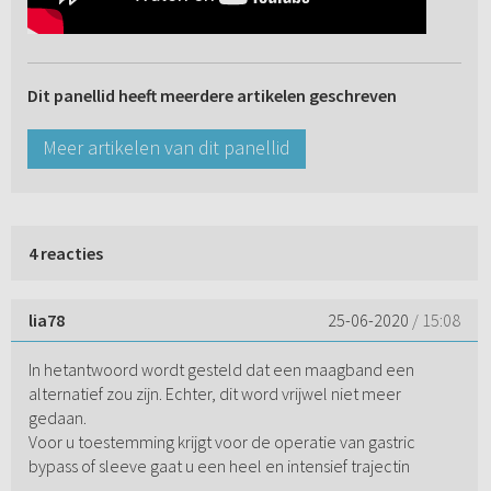
Dit panellid heeft meerdere artikelen geschreven
Meer artikelen van dit panellid
4 reacties
lia78
25-06-2020
/ 15:08
In hetantwoord wordt gesteld dat een maagband een
alternatief zou zijn. Echter, dit word vrijwel niet meer
gedaan.
Voor u toestemming krijgt voor de operatie van gastric
bypass of sleeve gaat u een heel en intensief trajectin