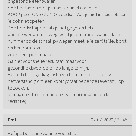
ongezonde etenswaren.
doe het samen met je man, steun elkaar er in.
KOOP geen ONGEZONDE voedsel. Wat je niet in huis heb kun
je ook niet opeten.
Doe boodschappen als je net gegeten hebt.
gooi de weegschaal weg! want je bent meer waard dan de
nummer op de schaal ipv wegen meet je je zelf( taille, borst
en heupomtrek)
zoek een sport maatje.
Ga niet voor snelle resultaat, maar voor
gezondheidsvoordelen op lange termijn.
Het feit dat je gediagnostiseerd ben met diabetes type 2 is
het verstandig om een koolhydraat beperkte levensstijl op
te zoeken.
je mag me altijd contacteren via mail(bekend bij de
redactie)
Em1
02-07-2020
/ 20:45
Heftige beslissing waar je voor staat.