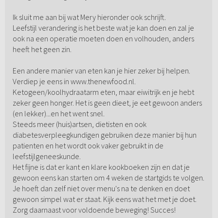
Ik sluit me aan bij wat Mery hieronder ook schrijft.
Leefstijl verandering is het beste wat je kan doen en zal je
ook na een operatie moeten doen en volhouden, anders
heeft het geen zin.
Een andere manier van eten kan je hier zeker bij helpen.
Verdiep je eens in www.thenewfood.nl.
Ketogeen/koolhydraatarm eten, maar eiwitrijk en je hebt
zeker geen honger. Het is geen dieet, je eet gewoon anders
(en lekker)...en het went snel.
Steeds meer (huis)artsen, dietisten en ook
diabetesverpleegkundigen gebruiken deze manier bij hun
patienten en het wordt ook vaker gebruikt in de
leefstijlgeneeskunde.
Het fijne is dat er kant en klare kookboeken zijn en dat je
gewoon eens kan starten om 4 weken de startgids te volgen.
Je hoeft dan zelf niet over menu's na te denken en doet
gewoon simpel wat er staat. Kijk eens wat het met je doet.
Zorg daarnaast voor voldoende beweging! Succes!