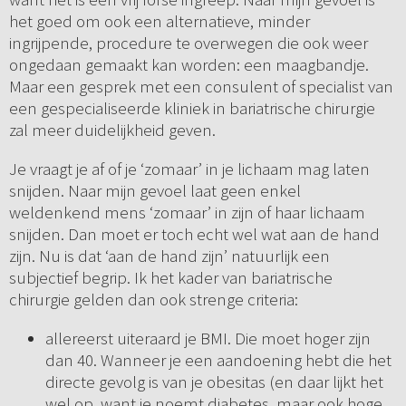
het goed om ook een alternatieve, minder
ingrijpende, procedure te overwegen die ook weer
ongedaan gemaakt kan worden: een maagbandje.
Maar een gesprek met een consulent of specialist van
een gespecialiseerde kliniek in bariatrische chirurgie
zal meer duidelijkheid geven.
Je vraagt je af of je ‘zomaar’ in je lichaam mag laten
snijden. Naar mijn gevoel laat geen enkel
weldenkend mens ‘zomaar’ in zijn of haar lichaam
snijden. Dan moet er toch echt wel wat aan de hand
zijn. Nu is dat ‘aan de hand zijn’ natuurlijk een
subjectief begrip. Ik het kader van bariatrische
chirurgie gelden dan ook strenge criteria:
allereerst uiteraard je BMI. Die moet hoger zijn
dan 40. Wanneer je een aandoening hebt die het
directe gevolg is van je obesitas (en daar lijkt het
wel op, want je noemt diabetes, maar ook hoge