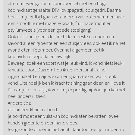
alternatieven gezocht voor voedsel met een hoge
koolhydraat gehaalte. Bijv. ipv spagetti, courgetini. Daarna
ben ik mijn ontbijt gaan veranderen van boterhammen naar
een smoothie met magere kwark, fruit havermout en
psyliumvezels.(voor een goede stoelgang)
Ook eet ik nu tijdens de lunch de meeste calorieën en
savond alleen groente en een stukje vlees. ook eet ik na het
avond eten niets meer. Over het algemeen eet ik
koolhydraat beperkt en eiwitrijk.
Beweeg! zoek een sport wat je leuk vind. Ik vond niets leuk!
ik haatte sport. Daarom heb ik een personal trainer
ingeschakeld en zijn we samen gaan zoeken wat ik leuk
vond. Uiteindelijk ben ik krachttraining gaan doen en I love it!
Dit is mijn levensstijl, ik voel mij er prettig bij. Voor jou kan het
heel anders uitzien.
Andere tips:
eet uit een kleinere bord.
je bord moet een vuist van koolhydraten bevatten, twee
handen groente en een hand vlees.
leg gezonde dingen in het zicht, daardoor eet je minder snel