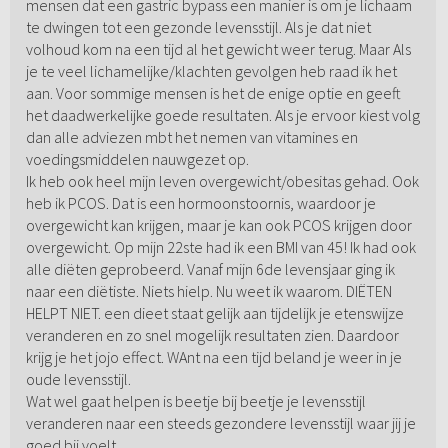
mensen dat een gastric bypass een manier is om je lichaam
te dwingen tot een gezonde levensstijl. Als je dat niet
volhoud kom na een tijd al het gewicht weer terug. Maar Als
je te veel lichamelijke/klachten gevolgen heb raad ik het
aan. Voor sommige mensen is het de enige optie en geeft
het daadwerkelijke goede resultaten. Als je ervoor kiest volg
dan alle adviezen mbt het nemen van vitamines en
voedingsmiddelen nauwgezet op.
Ik heb ook heel mijn leven overgewicht/obesitas gehad. Ook
heb ik PCOS. Dat is een hormoonstoornis, waardoor je
overgewicht kan krijgen, maar je kan ook PCOS krijgen door
overgewicht. Op mijn 22ste had ik een BMI van 45! Ik had ook
alle diëten geprobeerd. Vanaf mijn 6de levensjaar ging ik
naar een diëtiste. Niets hielp. Nu weet ik waarom. DIËTEN
HELPT NIET. een dieet staat gelijk aan tijdelijk je etenswijze
veranderen en zo snel mogelijk resultaten zien. Daardoor
krijg je het jojo effect. WAnt na een tijd beland je weer in je
oude levensstijl.
Wat wel gaat helpen is beetje bij beetje je levensstijl
veranderen naar een steeds gezondere levensstijl waar jij je
goed bij voelt.