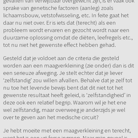
gevallen van verwijtbaar overgewicht zijn, is er vaak ook
sprake van genetische factoren (aanleg) zoals
lichaamsbouw, vetstofwisseling, etc. In feite gaat het
daar nu niet over. Er is iets dat (terecht) als een
probleem wordt ervaren en gezocht wordt naar een
duurzame oplossing omdat de diëten, leefregels etc.,
tot nu niet het gewenste effect hebben gehad.
Gesteld dat je voldoet aan de criteria die gesteld
worden aan een maagverkleining (zie onder) dan is dit
een serieuze afweging. Je stelt echter dat je liever
‘zelfstandig’ zou willen afvallen. Behalve dat je zelf tot
nu toe het levende bewijs bent dat dit niet tot het
gewenste resultaat heeft geleid, is ‘zelfstandigheid’ in
deze ook een relatief begrip. Waarom wil je het ene
wel zelfstandig, maar overweeg je anderzijds je wel
over te geven aan het medische circuit?
Je hebt moeite met een maagverkleining en terecht,
want het is een vrij forse ingreep. Naar mijn gevoel is