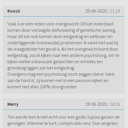
Roos3
25-06-2020
/ 21:19
Vaak is er een reden voor overgewicht. Dit kan inderdaad
komen door verlaagde stofwisseling of genetische aanleg,
maar dit kan ook komen door eetgedrag en eetbuien en
onderliggende (onbewuste) problemen. Ik weet niet wat bij
de vraagstelster het geval is. Als het overgewicht komt door
eetgedrag, zou ik kijken naar een andere psycholoog, om te
kijken welke onbewuste gedachten en emoties ten
grondslag liggen aan het eetgedrag
Overigens mag een psycholoog nooit zeggen dat er 'niets
aan de hand is', zij kunnen niet in een persoon kijken en
kunnen niet alles 100% doorgronden
Merry
29-06-2020
/ 18:36
Ten eerste ben ik niet echt voor een gastic bypass gezien de
gevolgen. Vitamine te kort, complicaties enz. Ook vergeten