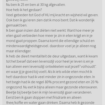
Nu ben ik 25 en ben al 30 kg afgevallen.
Hoe heb ik het gedaan?
Veel gebeden tot God of HIJ mij kracht en wijsheid wil geven.
Ook ben ik ga leren zien dat ik mooi bent. Dat ik wonderlijk
gemaakt ben.
Ik ben gaan inzien dat diëten niet werkt. Want hoe meer je
eten gaat verbieden hoe meer je zin in eten krijgt en in je
mond gaat proppen. Daarna komt die ellendige schuld en
minderwaardigheidsgevoel. daardoor voel je je alleen nog
maar ellendiger.
Ik heb de dieet mentaliteit de deur uitgedaan, want ik kwam
tot het besef dat een levensstijl voor heel je leven is en je
kan alleen een levensstijl ontwikkelen wat jezelf 'volhoudt''.
en waar jij je goed bij voelt. Als ik iets wilde eten mocht ik
het! daardoor had ik veel minder zin in ongezonde eten. In
het begin had ik de regel 80% procent gezond eten en 20 %
ongezond. Nu eet ik bijna alleen maar gezonde etenswaren.
Beetje bij beetje ben ik mijn levensstijl gaan veranderen.
Eerst ben ik gaan stoppen met frisdrank en alleen
thee/koffie en water gaan drinken. Daarna heb ik gezonde