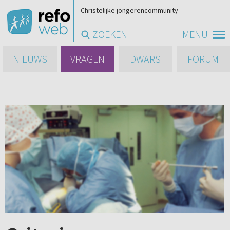
Christelijke jongerencommunity
ZOEKEN
MENU
NIEUWS
VRAGEN
DWARS
FORUM