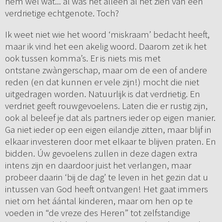
hem wel wat... al was het alleen al het zien van een
verdrietige echtgenote. Toch?
Ik weet niet wie het woord ‘miskraam’ bedacht heeft,
maar ik vind het een akelig woord. Daarom zet ik het
ook tussen komma’s. Er is niets mis met
ontstane zwàngerschap, maar om de een of andere
reden (en dat kunnen er vele zijn!) mocht die niet
uitgedragen worden. Natuurlijk is dat verdrietig. En
verdriet geeft rouwgevoelens. Laten die er rustig zijn,
ook al beleef je dat als partners ieder op eigen manier.
Ga niet ieder op een eigen eilandje zitten, maar blijf in
elkaar investeren door met elkaar te blijven praten. En
bidden. Úw gevoelens zullen in deze dagen extra
intens zijn en daardoor juist het verlangen, maar
probeer daarin ‘bij de dag’ te leven in het gezin dat u
intussen van God heeft ontvangen! Het gaat immers
niet om het áántal kinderen, maar om hen op te
voeden in “de vreze des Heren” tot zelfstandige