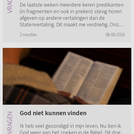
De laatste weken meerdere keren predikanten
(in fragmenten en ook in preken) stevig horen
afgeven op andere vertalingen dan de
Statenvertaling. Dit maakt me verdrietig. Onze
kinderen (betrokken op het...
2 reacties
08-06-2026
God niet kunnen vinden
Ik heb veel gezondigd in mijn leven. Nu ben ik
God weer aan het zoeken in de Bijbel. Dit doe