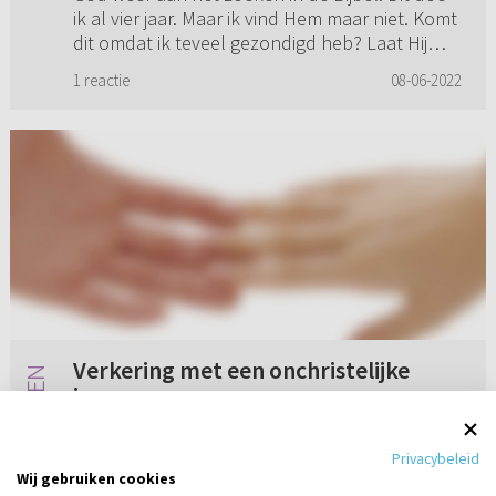
ik al vier jaar. Maar ik vind Hem maar niet. Komt
dit omdat ik teveel gezondigd heb? Laat Hij
Zich nog we...
1 reactie
08-06-2022
Verkering met een onchristelijke
jongen
Ik heb verkering met een onchristelijke jongen.
Privacybeleid
Ik zit in de Ger. Gem. in Ned. Ik zou graag willen
Wij gebruiken cookies
vragen of het mogelijk is om met hem te