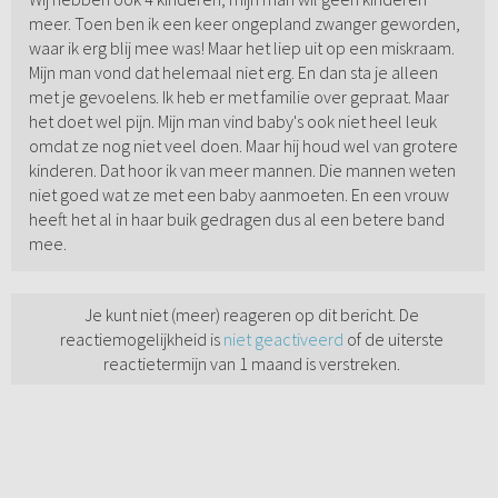
meer. Toen ben ik een keer ongepland zwanger geworden,
waar ik erg blij mee was! Maar het liep uit op een miskraam.
Mijn man vond dat helemaal niet erg. En dan sta je alleen
met je gevoelens. Ik heb er met familie over gepraat. Maar
het doet wel pijn. Mijn man vind baby's ook niet heel leuk
omdat ze nog niet veel doen. Maar hij houd wel van grotere
kinderen. Dat hoor ik van meer mannen. Die mannen weten
niet goed wat ze met een baby aanmoeten. En een vrouw
heeft het al in haar buik gedragen dus al een betere band
mee.
Je kunt niet (meer) reageren op dit bericht. De
reactiemogelijkheid is
niet geactiveerd
of de uiterste
reactietermijn van 1 maand is verstreken.