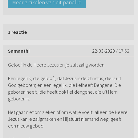
Meer artikelen van dit panellid
1 reactie
Samanthi
22-03-2020
/ 17:52
Geloof in de Heere Jezus en je zult zalig worden.
Een iegelijk, die gelooft, dat Jezus is de Christus, die is uit
God geboren; en een iegelijk, die liefheeft Dengene, Die
geboren heeft, die heeft ook lief dengene, die uit Hem
geboren is.
Het gaat niet om zieken of om wat je voelt, alleen de Heere
Jezus kan je zaligmaken en Hij stuurt niemand weg, geeft
een nieuw gebod.