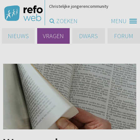
Christelijke jongerencommunity
ZOEKEN
MENU
NIEUWS
VRAGEN
DWARS
FORUM