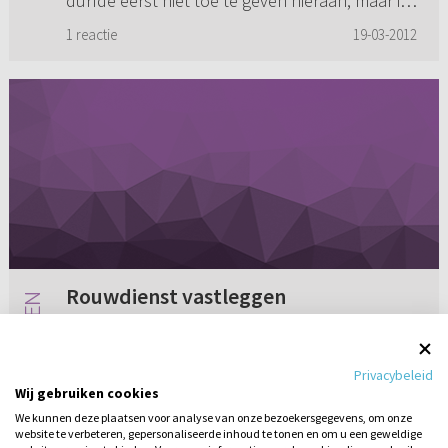
durfde eerst niet toe te geven hieraan, maar ik
meende dat...
1 reactie
19-03-2012
Rouwdienst vastleggen
Ik verlang er naar om als er wat met mij
gebeurt waarbij ik plotseling overlijd, mijn
Privacybeleid
ouders en andere gezinsleden zekerheid te
Wij gebruiken cookies
geven over hoe ik mijn rouwdienst zou willen
We kunnen deze plaatsen voor analyse van onze bezoekersgegevens, om onze
hebben. Als jongere heb ik ...
website te verbeteren, gepersonaliseerde inhoud te tonen en om u een geweldige
4 reacties
19-03-2014