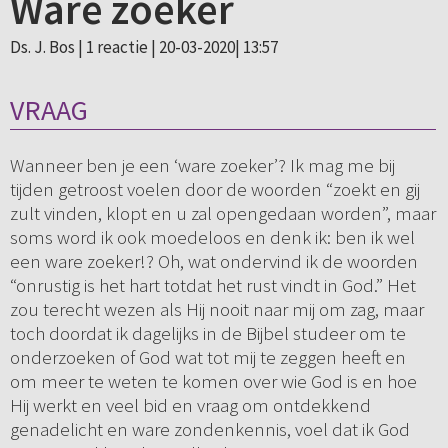
Ware zoeker
Ds. J. Bos |
1 reactie
| 20-03-2020| 13:57
VRAAG
Wanneer ben je een ‘ware zoeker’? Ik mag me bij
tijden getroost voelen door de woorden “zoekt en gij
zult vinden, klopt en u zal opengedaan worden”, maar
soms word ik ook moedeloos en denk ik: ben ik wel
een ware zoeker!? Oh, wat ondervind ik de woorden
“onrustig is het hart totdat het rust vindt in God.” Het
zou terecht wezen als Hij nooit naar mij om zag, maar
toch doordat ik dagelijks in de Bijbel studeer om te
onderzoeken of God wat tot mij te zeggen heeft en
om meer te weten te komen over wie God is en hoe
Hij werkt en veel bid en vraag om ontdekkend
genadelicht en ware zondenkennis, voel dat ik God