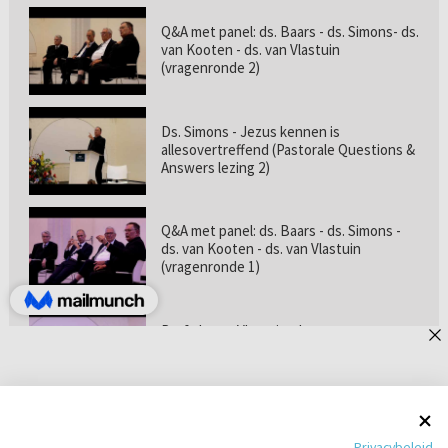
Q&A met panel: ds. Baars - ds. Simons- ds.
van Kooten - ds. van Vlastuin
(vragenronde 2)
Ds. Simons - Jezus kennen is
allesovertreffend (Pastorale Questions &
Answers lezing 2)
Q&A met panel: ds. Baars - ds. Simons -
ds. van Kooten - ds. van Vlastuin
(vragenronde 1)
Prof. dr. van Vlastuin - Is
geloofszekerheid de norm? (Pastorale
Questions & Answers lezing 1)
Pastorie online - met ds. Tramper over
Privacybeleid