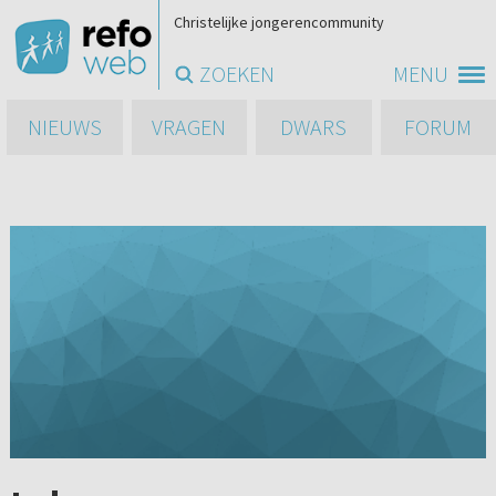
Christelijke jongerencommunity
ZOEKEN
MENU
NIEUWS
VRAGEN
DWARS
FORUM