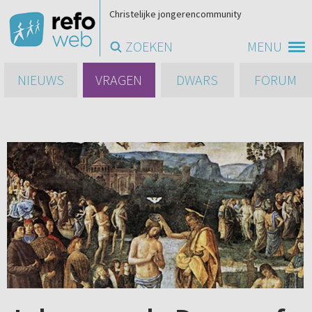
Christelijke jongerencommunity
ZOEKEN
MENU
NIEUWS
VRAGEN
DWARS
FORUM