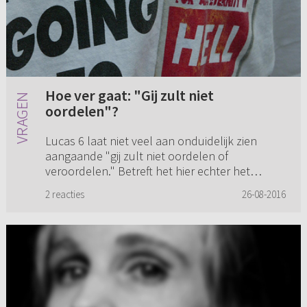
Hoe ver gaat: "Gij zult niet
oordelen"?
Lucas 6 laat niet veel aan onduidelijk zien
aangaande "gij zult niet oordelen of
veroordelen." Betreft het hier echter het
oordelen richting louter mensen of mag er ook
2 reacties
26-08-2016
niet geoordeeld of veroordeeld ...