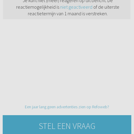
Je kunt niet (meer) reageren op dit bericht. De
reactiemogelijkheid is
niet geactiveerd
of de uiterste
reactietermijn van 1 maand is verstreken.
Een jaar lang geen advertenties zien op Refoweb?
STEL EEN VRAAG