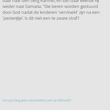
daar naar den berg Karmel; en van daar keerde hij
weder naar Samaria. “Die beren worden gestuurd
door God nadat de kinderen ‘vervloekt’ zijn na een
‘pesterijtje’. Is dit niet een te zware straf?
Een jaar lang geen advertenties zien op Refoweb?