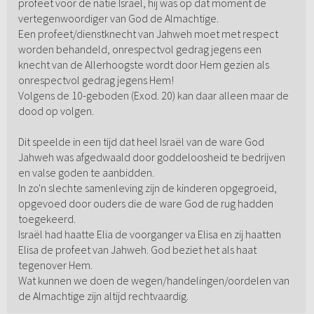
profeet voor de natie Israël, hij was op dat moment de
vertegenwoordiger van God de Almachtige.
Een profeet/dienstknecht van Jahweh moet met respect
worden behandeld, onrespectvol gedrag jegens een
knecht van de Allerhoogste wordt door Hem gezien als
onrespectvol gedrag jegens Hem!
Volgens de 10-geboden (Exod. 20) kan daar alleen maar de
dood op volgen.
Dit speelde in een tijd dat heel Israël van de ware God
Jahweh was afgedwaald door goddeloosheid te bedrijven
en valse goden te aanbidden.
In zo'n slechte samenleving zijn de kinderen opgegroeid,
opgevoed door ouders die de ware God de rug hadden
toegekeerd.
Israël had haatte Elia de voorganger va Elisa en zij haatten
Elisa de profeet van Jahweh. God beziet het als haat
tegenover Hem.
Wat kunnen we doen de wegen/handelingen/oordelen van
de Almachtige zijn altijd rechtvaardig.