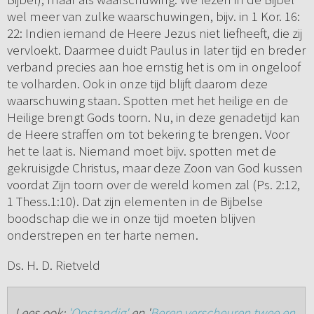
wel meer van zulke waarschuwingen, bijv. in 1 Kor. 16:
22: Indien iemand de Heere Jezus niet liefheeft, die zij
vervloekt. Daarmee duidt Paulus in later tijd en breder
verband precies aan hoe ernstig het is om in ongeloof
te volharden. Ook in onze tijd blijft daarom deze
waarschuwing staan. Spotten met het heilige en de
Heilige brengt Gods toorn. Nu, in deze genadetijd kan
de Heere straffen om tot bekering te brengen. Voor
het te laat is. Niemand moet bijv. spotten met de
gekruisigde Christus, maar deze Zoon van God kussen
voordat Zijn toorn over de wereld komen zal (Ps. 2:12,
1 Thess.1:10). Dat zijn elementen in de Bijbelse
boodschap die we in onze tijd moeten blijven
onderstrepen en ter harte nemen.
Ds. H. D. Rietveld
Lees ook:
'Opstandig'
en '
Beren verscheuren twee en