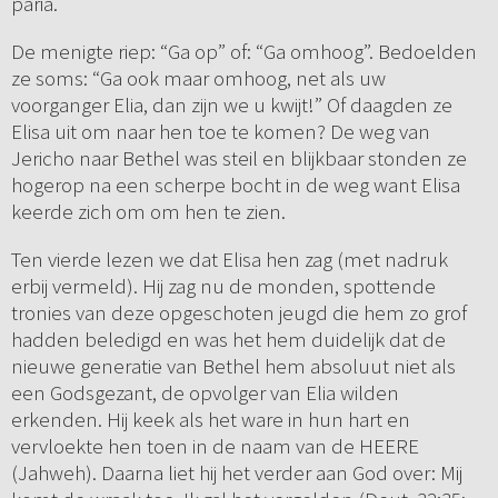
paria.
De menigte riep: “Ga op” of: “Ga omhoog”. Bedoelden
ze soms: “Ga ook maar omhoog, net als uw
voorganger Elia, dan zijn we u kwijt!” Of daagden ze
Elisa uit om naar hen toe te komen? De weg van
Jericho naar Bethel was steil en blijkbaar stonden ze
hogerop na een scherpe bocht in de weg want Elisa
keerde zich om om hen te zien.
Ten vierde lezen we dat Elisa hen zag (met nadruk
erbij vermeld). Hij zag nu de monden, spottende
tronies van deze opgeschoten jeugd die hem zo grof
hadden beledigd en was het hem duidelijk dat de
nieuwe generatie van Bethel hem absoluut niet als
een Godsgezant, de opvolger van Elia wilden
erkenden. Hij keek als het ware in hun hart en
vervloekte hen toen in de naam van de HEERE
(Jahweh). Daarna liet hij het verder aan God over: Mij