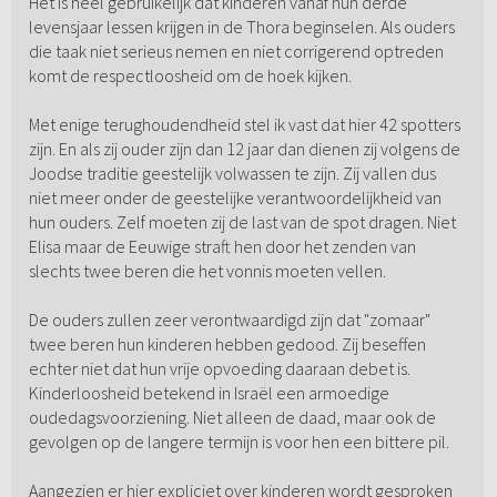
Het is heel gebruikelijk dat kinderen vanaf hun derde
levensjaar lessen krijgen in de Thora beginselen. Als ouders
die taak niet serieus nemen en niet corrigerend optreden
komt de respectloosheid om de hoek kijken.
Met enige terughoudendheid stel ik vast dat hier 42 spotters
zijn. En als zij ouder zijn dan 12 jaar dan dienen zij volgens de
Joodse traditie geestelijk volwassen te zijn. Zij vallen dus
niet meer onder de geestelijke verantwoordelijkheid van
hun ouders. Zelf moeten zij de last van de spot dragen. Niet
Elisa maar de Eeuwige straft hen door het zenden van
slechts twee beren die het vonnis moeten vellen.
De ouders zullen zeer verontwaardigd zijn dat "zomaar"
twee beren hun kinderen hebben gedood. Zij beseffen
echter niet dat hun vrije opvoeding daaraan debet is.
Kinderloosheid betekend in Israël een armoedige
oudedagsvoorziening. Niet alleen de daad, maar ook de
gevolgen op de langere termijn is voor hen een bittere pil.
Aangezien er hier expliciet over kinderen wordt gesproken