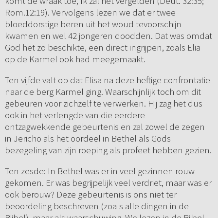
komt de wraak toe, Ik zal het vergelden (Deut. 32:35;
Rom.12:19). Vervolgens lezen we dat er twee
bloeddorstige beren uit het woud tevoorschijn
kwamen en wel 42 jongeren doodden. Dat was omdat
God het zo beschikte, een direct ingrijpen, zoals Elia
op de Karmel ook had meegemaakt.
Ten vijfde valt op dat Elisa na deze heftige confrontatie
naar de berg Karmel ging. Waarschijnlijk toch om dit
gebeuren voor zichzelf te verwerken. Hij zag het dus
ook in het verlengde van die eerdere
ontzagwekkende gebeurtenis en zal zowel de zegen
in Jericho als het oordeel in Bethel als Gods
bezegeling van zijn roeping als profeet hebben gezien.
Ten zesde: In Bethel was er in veel gezinnen rouw
gekomen. Er was begrijpelijk veel verdriet, maar was er
ook berouw? Deze gebeurtenis is ons niet ter
beoordeling beschreven (zoals alle dingen in de
Bijbel), maar als waarschuwing. We lezen in de Bijbel