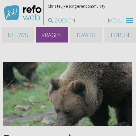
Christelijke jongerencommunity
ZOEKEN
MENU
NIEUWS
VRAGEN
DWARS
FORUM