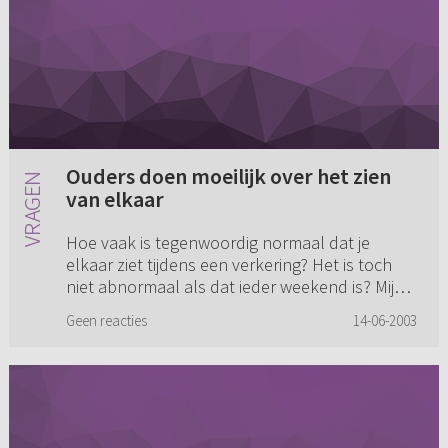
Ouders doen moeilijk over het zien
van elkaar
Hoe vaak is tegenwoordig normaal dat je
elkaar ziet tijdens een verkering? Het is toch
niet abnormaal als dat ieder weekend is? Mijn
ouders doen daar zo vréselijk moeilijk over. Ik
Geen reacties
14-06-2003
word er gewoon gek ...