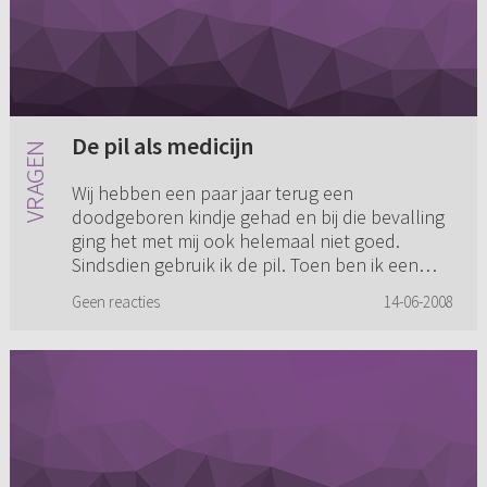
De pil als medicijn
Wij hebben een paar jaar terug een
doodgeboren kindje gehad en bij die bevalling
ging het met mij ook helemaal niet goed.
Sindsdien gebruik ik de pil. Toen ben ik een
poosje gestopt een kregen we een ...
Geen reacties
14-06-2008