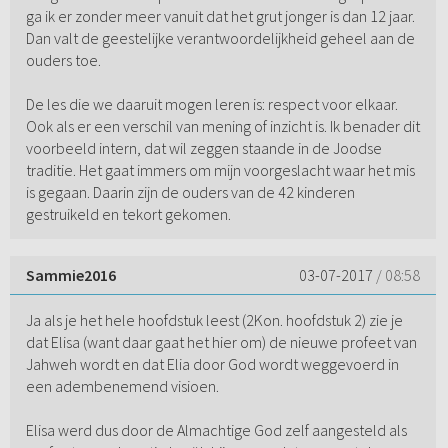
ga ik er zonder meer vanuit dat het grut jonger is dan 12 jaar.
Dan valt de geestelijke verantwoordelijkheid geheel aan de
ouders toe.
De les die we daaruit mogen leren is: respect voor elkaar.
Ook als er een verschil van mening of inzicht is. Ik benader dit
voorbeeld intern, dat wil zeggen staande in de Joodse
traditie. Het gaat immers om mijn voorgeslacht waar het mis
is gegaan. Daarin zijn de ouders van de 42 kinderen
gestruikeld en tekort gekomen.
Sammie2016
03-07-2017
/ 08:58
Ja als je het hele hoofdstuk leest (2Kon. hoofdstuk 2) zie je
dat Elisa (want daar gaat het hier om) de nieuwe profeet van
Jahweh wordt en dat Elia door God wordt weggevoerd in
een adembenemend visioen.
Elisa werd dus door de Almachtige God zelf aangesteld als