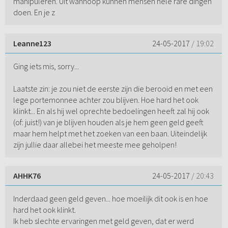
manipuleren. Uit wanhoop kunnen mensen hele rare dingen
doen. En je z
Leanne123
24-05-2017
/ 19:02
Ging iets mis, sorry...
Laatste zin: je zou niet de eerste zijn die berooid en met een
lege portemonnee achter zou blijven. Hoe hard het ook
klinkt... En als hij wel oprechte bedoelingen heeft zal hij ook
(of: juist!) van je blijven houden als je hem geen geld geeft
maar hem helpt met het zoeken van een baan. Uiteindelijk
zijn jullie daar allebei het meeste mee geholpen!
AHHK76
24-05-2017
/ 20:43
Inderdaad geen geld geven... hoe moeilijk dit ook is en hoe
hard het ook klinkt.
Ik heb slechte ervaringen met geld geven, dat er werd