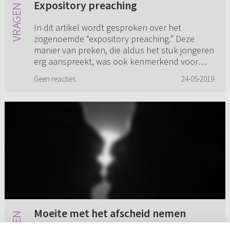
Expository preaching
In dit artikel wordt gesproken over het
zogenoemde “expository preaching.” Deze
manier van preken, die aldus het stuk jongeren
erg aanspreekt, was ook kenmerkend voor
bijvoorbeeld reformatoren als Zwi...
Geen reacties
24-05-2019
Moeite met het afscheid nemen