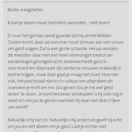
Beste vraagsteller,
Ik kan je alleen maar met klem aanraden...: niet doen!
Er voor het gemak vanuit gaande dat hij uit het Midden-
Oosten komt: daar zal een man nooit zomaar aan een vrouw
om geld vragen. Dat is een grote schande. Helaas worden
de meesten daar met een heel verwrongen beeld van
westerlingen grootgebracht: iedereen heeft geld in
overvloed (en daarnaast zijn westerse vrouwen makkelijk in
bed te krijgen, maar daar gaat je vraag niet over). Hoe dan
ook, het past totaal niet in z'n cultuur om uitspraken als
'wanneer je echt om me zou geven zou je me wel geld
lenen' te doen. Je kunt het beter omdraaien: is hij ook nog in
staat om om jou te geven wanneer hij daar niet direct rijker
van wordt?
Natuurlijk is hij niet zo. Natuurlijk is hij anders en geeft hij echt
om jou en niet alleen om je geld. Laat je echter niet