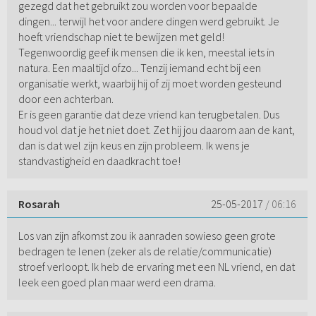
gezegd dat het gebruikt zou worden voor bepaalde
dingen... terwijl het voor andere dingen werd gebruikt. Je
hoeft vriendschap niet te bewijzen met geld!
Tegenwoordig geef ik mensen die ik ken, meestal iets in
natura. Een maaltijd ofzo... Tenzij iemand echt bij een
organisatie werkt, waarbij hij of zij moet worden gesteund
door een achterban.
Er is geen garantie dat deze vriend kan terugbetalen. Dus
houd vol dat je het niet doet. Zet hij jou daarom aan de kant,
dan is dat wel zijn keus en zijn probleem. Ik wens je
standvastigheid en daadkracht toe!
Rosarah
25-05-2017
/ 06:16
Los van zijn afkomst zou ik aanraden sowieso geen grote
bedragen te lenen (zeker als de relatie/communicatie)
stroef verloopt. Ik heb de ervaring met een NL vriend, en dat
leek een goed plan maar werd een drama.