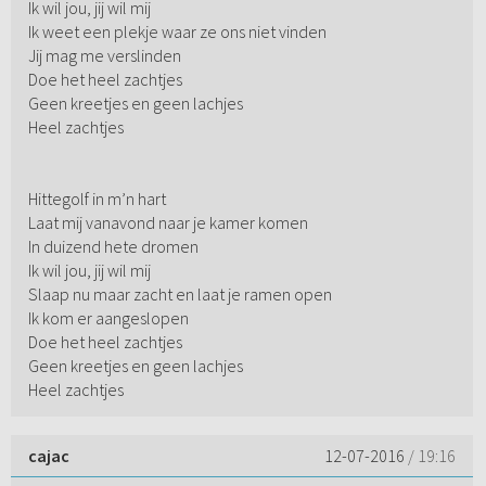
Ik wil jou, jij wil mij
Ik weet een plekje waar ze ons niet vinden
Jij mag me verslinden
Doe het heel zachtjes
Geen kreetjes en geen lachjes
Heel zachtjes
Hittegolf in m’n hart
Laat mij vanavond naar je kamer komen
In duizend hete dromen
Ik wil jou, jij wil mij
Slaap nu maar zacht en laat je ramen open
Ik kom er aangeslopen
Doe het heel zachtjes
Geen kreetjes en geen lachjes
Heel zachtjes
cajac
12-07-2016
/ 19:16