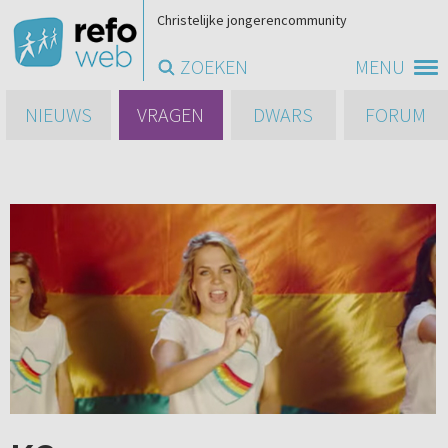
Christelijke jongerencommunity
ZOEKEN
MENU
NIEUWS
VRAGEN
DWARS
FORUM