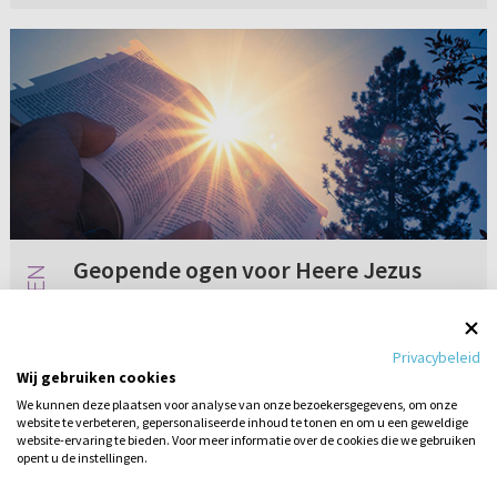
Geopende ogen voor Heere Jezus
Aan een Ger. Gem.-dominee of ouderling. Als
de Heilige Geest je ogen opent voor de Heere
Privacybeleid
Jezus door het Woord, is dat dan altijd door
Wij gebruiken cookies
middel van een specifieke Bijbeltekst? Is het
We kunnen deze plaatsen voor analyse van onze bezoekersgegevens, om onze
een moment of tekst ...
website te verbeteren, gepersonaliseerde inhoud te tonen en om u een geweldige
Geen reacties
12-07-2022
website-ervaring te bieden. Voor meer informatie over de cookies die we gebruiken
opent u de instellingen.
Stel hier