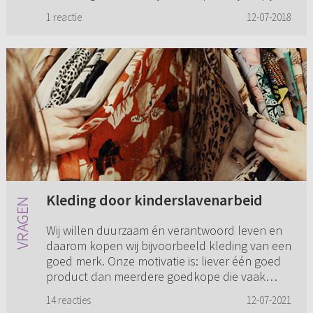
Ik heb een leuke club v...
1 reactie
12-07-2018
Kleding door kinderslavenarbeid
Wij willen duurzaam én verantwoord leven en
daarom kopen wij bijvoorbeeld kleding van een
goed merk. Onze motivatie is: liever één goed
product dan meerdere goedkope die vaak
gemaakt zijn in arme land...
14 reacties
12-07-2021