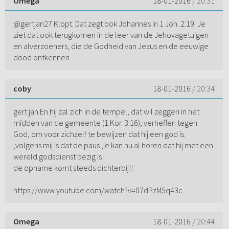
Omega
18-01-2016
/ 20:31
@gertjan27 Klopt. Dat zegt ook Johannes in 1 Joh. 2:19. Je
ziet dat ook terugkomen in de leer van de Jehovagetuigen
en alverzoeners, die de Godheid van Jezus en de eeuwige
dood ontkennen.
coby
18-01-2016
/ 20:34
gert jan En hij zal zich in de tempel, dat wil zeggen in het
midden van de gemeente (1 Kor. 3:16), verheffen tegen
God, om voor zichzelf te bewijzen dat hij een god is.
,volgens mij is dat de paus ,je kan nu al horen dat hij met een
wereld godsdienst bezig is .
de opname komt steeds dichterbij!!
https://www.youtube.com/watch?v=07dPzM5q43c
Omega
18-01-2016
/ 20:44