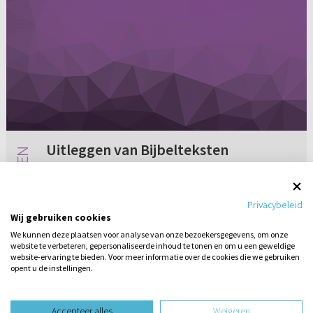
Uitleggen van Bijbelteksten
Aan prof. dr. M. J. Paul. Allereerst wil ik u
bedanken voor uw uitvoerige antwoord op 6
Privacybeleid
december j.l. Ik heb wat nieuwe vragen na het
Wij gebruiken cookies
lezen van uw antwoord. Mijn vragen gingen
We kunnen deze plaatsen voor analyse van onze bezoekersgegevens, om onze
eerst over Genesis 1-3 i...
website te verbeteren, gepersonaliseerde inhoud te tonen en om u een geweldige
Geen reacties
15-01-2013
website-ervaring te bieden. Voor meer informatie over de cookies die we gebruiken
opent u de instellingen.
Stel hier
een vraag
design website door
Accepteer alles
Weigeren