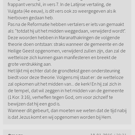
frappant verschil, in vers 7. In de Latijnse vertaling, de
Vulgata (4e eeuw), is dit vers ook zo weergegeven als ik
hierboven gedaan heb.
Pas na de Reformatie hebben vertalers er iets van gemaakt
als: "totdat hij uit het midden weggedaan, verwijderd wordt".
Deze woorden hebben in Maranathakringen de volgende
theorie doen ontstaan: straks wanneer de gemeente en de
Heilige Geest opgenomen, verwijderd zullen zijn, dan zal de
wetteloze zich kunnen gaan manifesteren en breekt de
grote verdrukking aan.
Het lijkt mij echter dat de grondtekst geen ondersteuning
biedt voor deze theorie. Volgens mij staat er: de wetteloze
zal opkomen uit het midden van... de kerk! En hij zal zich in
de tempel, dat wil zeggen in het midden van de gemeente
(1 Kor. 3:16), verheffen tegen God, om voor zichzelf te
bewijzen dat hij een god is.
Wanneer dit gebeurt, dan moeten we weten dat de tijd nabij
is dat Jezus komt en wij opgenomen worden bij Hem.