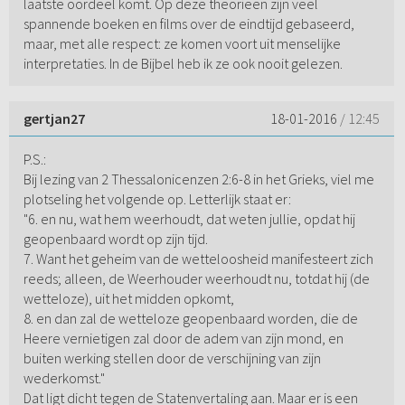
laatste oordeel komt. Op deze theorieën zijn veel
spannende boeken en films over de eindtijd gebaseerd,
maar, met alle respect: ze komen voort uit menselijke
interpretaties. In de Bijbel heb ik ze ook nooit gelezen.
gertjan27
18-01-2016
/ 12:45
P.S.:
Bij lezing van 2 Thessalonicenzen 2:6-8 in het Grieks, viel me
plotseling het volgende op. Letterlijk staat er:
"6. en nu, wat hem weerhoudt, dat weten jullie, opdat hij
geopenbaard wordt op zijn tijd.
7. Want het geheim van de wetteloosheid manifesteert zich
reeds; alleen, de Weerhouder weerhoudt nu, totdat hij (de
wetteloze), uit het midden opkomt,
8. en dan zal de wetteloze geopenbaard worden, die de
Heere vernietigen zal door de adem van zijn mond, en
buiten werking stellen door de verschijning van zijn
wederkomst."
Dat ligt dicht tegen de Statenvertaling aan. Maar er is een