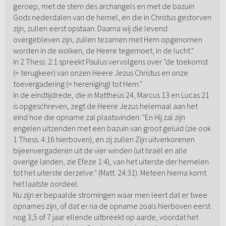
geroep, met de stem des archangels en met de bazuin
Gods nederdalen van de hemel, en die in Christus gestorven
zijn, zullen eerst opstaan. Daarna wij die levend
overgebleven zijn, zullen tezamen met Hem opgenomen
worden in de wolken, de Heere tegemoet, in de lucht."
In 2 Thess. 2:1 spreekt Paulus vervolgens over "de toekomst
(= terugkeer) van onzen Heere Jezus Christus en onze
toevergadering (= hereniging) tot Hem."
In de eindtijdrede, die in Mattheüs 24, Marcus 13 en Lucas 21
is opgeschreven, zegt de Heere Jezus helemaal aan het
eind hoe die opname zal plaatsvinden: "En Hij zal zijn
engelen uitzenden met een bazuin van groot geluid (zie ook
1 Thess. 4:16 hierboven), en zij zullen Zijn uitverkorenen
bijeenvergaderen uit de vier winden (uit Israël en alle
overige landen, zie Efeze 1:4), van het uiterste der hemelen
tot het uiterste derzelve." (Matt. 24:31). Meteen hierna komt
het laatste oordeel.
Nu zijn er bepaalde stromingen waar men leert dat er twee
opnames zijn, of dat er na de opname zoals hierboven eerst
nog 3,5 of 7 jaar ellende uitbreekt op aarde, voordat het